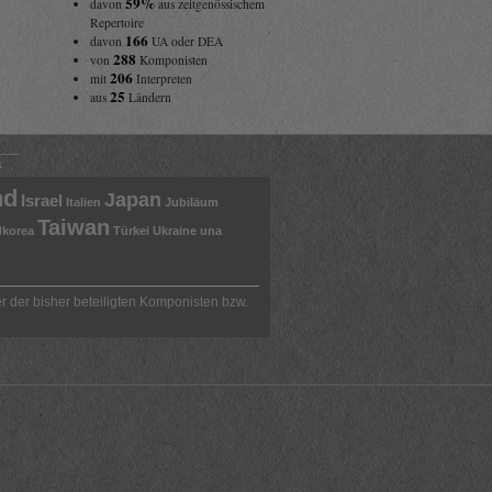
59%
davon
aus zeitgenössischem
Repertoire
166
davon
UA oder DEA
288
von
Komponisten
206
mit
Interpreten
25
aus
Ländern
s
nd
Japan
Israel
Italien
Jubiläum
Taiwan
korea
Türkei
Ukraine
una
r der bisher beteiligten Komponisten bzw.