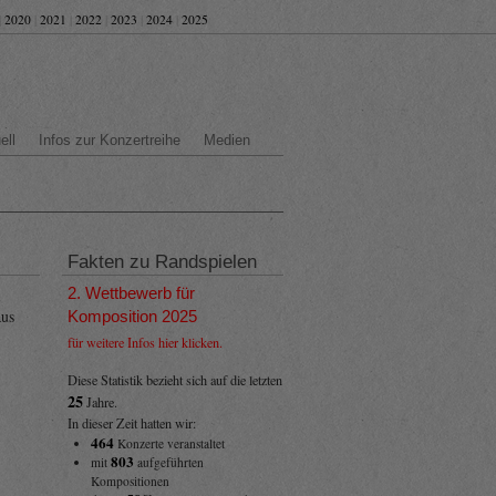
|
2020
|
2021
|
2022
|
2023
|
2024
|
2025
ell
Infos zur Konzertreihe
Medien
Fakten zu Randspielen
2. Wettbewerb für
aus
Komposition 2025
für weitere Infos hier klicken.
Diese Statistik bezieht sich auf die letzten
25
Jahre.
In dieser Zeit hatten wir:
464
Konzerte veranstaltet
803
mit
aufgeführten
Kompositionen