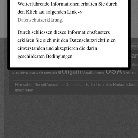
Weiterführende Informationen erhalten Sie durch
den Klick auf folgenden Link ->
Datenschutzerklärung.
Durch schliessen dieses Informationsfensters
erklären Sie sich mit den Datenschutzrichtlinien
Komponisten
Interpreten
Link
einverstanden und akzeptieren die darin
Länder
Griechenla
geschilderten Bedingungen.
England
Advent
Argentinien
AufTakt Advent
China
Schweiz
Korea
Russland
Polen
Rumänien
Süd
USA
Ungarn
preghiera musicale speciale III
Uraufführung
Vietnam
Hier sehen Sie mit Ausnahme Deutschlands die Liste aller Herkunftslände
Interpreten.
.