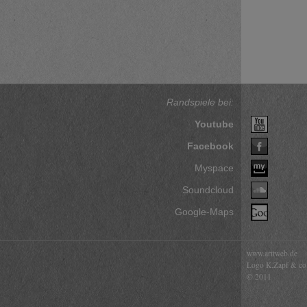
Randspiele bei:
Youtube
Facebook
Myspace
Soundcloud
Google-Maps
www.arttweb.de
Logo K.Zapf & co
© 2011