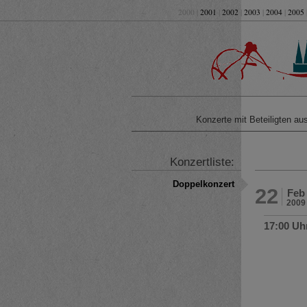
2000 |
2001
|
2002
|
2003
|
2004
|
2005
Konzerte mit Beteiligten a
Konzertliste:
Doppelkonzert
22
Feb
2009
17:00 Uh