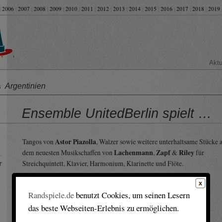
|
2006
|
2007
|
2008
|
2009
|
2010
|
2011
|
2012
|
2013
|
2014
|
2015
|
2016
|
2017
|
2018
|
2019
Aktu
Argentinien
us
Ensemble UnitedBerlin spielt …
Tangos von
Astor Piazolla
, Walzer sowie weitere unterhaltsame Stücke 
dem neuesten Musikschaffen von
Lachenmann
,
Zapf
&
Riley
für
Streichquintett, Klavier, Harmonium, Klarinette und Flöte.
r
Randspiele.de
benutzt Cookies, um seinen Lesern
das beste Webseiten-Erlebnis zu ermöglichen.