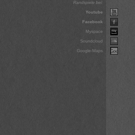
Randspiele bei:
Youtube
Facebook
Myspace
Soundcloud
Google-Maps