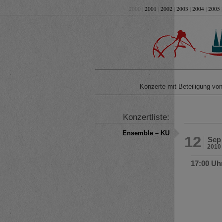
2000 |
2001
|
2002
|
2003
|
2004
|
2005
Konzerte mit Beteiligung v
Konzertliste:
Ensemble – KU
12
Sep
2010
17:00 Uh