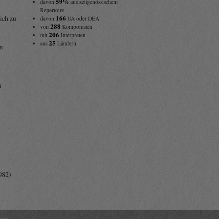
59%
davon
aus zeitgenössischem
Repertoire
166
lich zu
davon
UA oder DEA
288
von
Komponisten
206
mit
Interpreten
25
aus
Ländern
en
u
982)