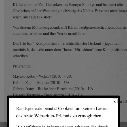
KU ist einer der Zen-Gedanken aus Hannya-Shinkyo und bedeutet alles
Geschehen auf der Welt und gleichzeitig das Nichts. Es ist uns nicht mög
sehen, aber alles existiert.
Von diesem Motto ausgehend, will KU mit zeitgenössischen Komponist
zusammenarbeiten und ihre Werke uraufführen.
Das Trio bat 4 Komponisten unterschiedlichster Herkunft (japanisch,
rumänisch, deutsch) unter dem Thema “Hiroshima” neue Komposition z
schreiben.
Programm:
Mayako Kubo – Wohin? (2010) – UA
Helmut Zapf – Hou-ou (2010) – UA
Gabriel Irany – Blicke über Hiroshima(2010) – UA
Daisuke Terauchi – Three sisters(2010) – UA
Mayako Kubo – BACH Variationen II für Tonband und improvisation (1
Randspiele.de
benutzt Cookies, um seinen Lesern
das beste Webseiten-Erlebnis zu ermöglichen.
Weiterführende Informationen erhalten Sie durch