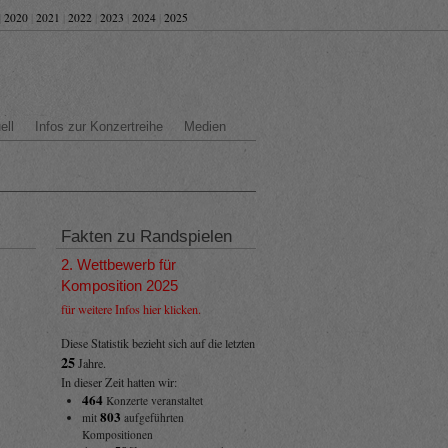
|
2020
|
2021
|
2022
|
2023
|
2024
|
2025
ell
Infos zur Konzertreihe
Medien
Fakten zu Randspielen
2. Wettbewerb für
Komposition 2025
für weitere Infos hier klicken.
Diese Statistik bezieht sich auf die letzten
25
Jahre.
In dieser Zeit hatten wir:
464
Konzerte veranstaltet
803
mit
aufgeführten
Kompositionen