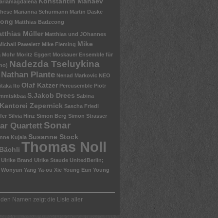
Konstantin Manaev
ariamagdalena
chese
Marianna Schürmann
Martin Daske
zong
Matthias Badzcong
tthias Müller
Matthias und JOhannes
Mike
Michail Paweletz
Mike Fleming
a Mohr
Moritz Eggert
Moskauer Ensemble für
Nadezda Tseluykina
no)
Nathan Plante
Nenad Markovic
NEO
Olaf Katzer
itaka Ito
Percusemble
Piotr
S.Jakob Drees
mmtskbaa
Sabina
Kantorei Zepernick
Sascha Friedl
fer
Silvia Hinz
Simon Berg
Simon Strasser
Sonar
ar Quartett
Susanne Stock
nne Kujala
Thomas Noll
Bächli
Ulrike Brand
Ulrike Staude
UnitedBerlin;
Wonyun Yang
Ya-ou Xie
Young Eun
Young
 den Namen zeigt die Liste aller