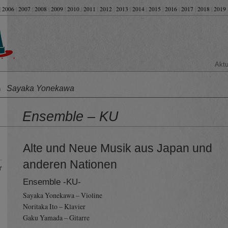
|
2006
|
2007
|
2008
|
2009
|
2010
|
2011
|
2012
|
2013
|
2014
|
2015
|
2016
|
2017
|
2018
|
2019
Aktu
Sayaka Yonekawa
on
Ensemble – KU
Alte und Neue Musik aus Japan und
anderen Nationen
r
Ensemble -KU-
Sayaka Yonekawa – Violine
Noritaka Ito – Klavier
Gaku Yamada – Gitarre