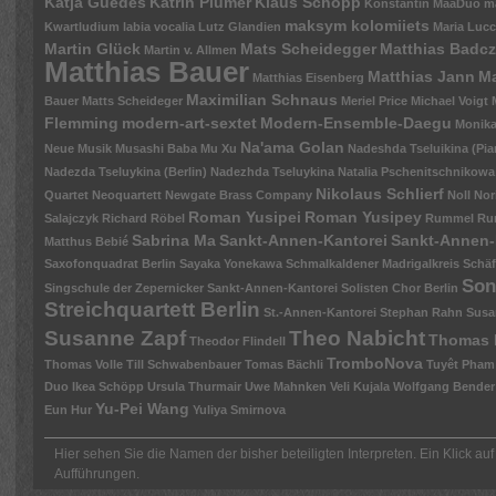
Katja Guedes
Katrin Plümer
Klaus Schöpp
Konstantin MaaDuo m
maksym kolomiiets
Kwartludium
labia vocalia
Lutz Glandien
Maria Luc
Martin Glück
Mats Scheidegger
Matthias Badc
Martin v. Allmen
Matthias Bauer
Matthias Jann
Ma
Matthias Eisenberg
Maximilian Schnaus
Bauer
Matts Scheideger
Meriel Price
Michael Voigt
Flemming
modern-art-sextet
Modern-Ensemble-Daegu
Monik
Na'ama Golan
Neue Musik
Musashi Baba
Mu Xu
Nadeshda Tseluikina (Pia
Nadezda Tseluykina (Berlin)
Nadezhda Tseluykina
Natalia Pschenitschnikowa
Nikolaus Schlierf
Quartet
Neoquartett
Newgate Brass Company
Noll
Nor
Roman Yusipei
Roman Yusipey
Salajczyk
Richard Röbel
Rummel
Ru
Sabrina Ma
Sankt-Annen-Kantorei
Sankt-Annen-
Matthus Bebié
Saxofonquadrat Berlin
Sayaka Yonekawa
Schmalkaldener Madrigalkreis
Schäf
Son
Singschule der Zepernicker Sankt-Annen-Kantorei
Solisten Chor Berlin
Streichquartett Berlin
St.-Annen-Kantorei
Stephan Rahn
Susa
Susanne Zapf
Theo Nabicht
Thomas 
Theodor Flindell
TromboNova
Thomas Volle
Till Schwabenbauer
Tomas Bächli
Tuyêt Pham
Duo Ikea Schöpp
Ursula Thurmair
Uwe Mahnken
Veli Kujala
Wolfgang Bender
Yu-Pei Wang
Eun Hur
Yuliya Smirnova
Hier sehen Sie die Namen der bisher beteiligten Interpreten. Ein Klick auf
Aufführungen.