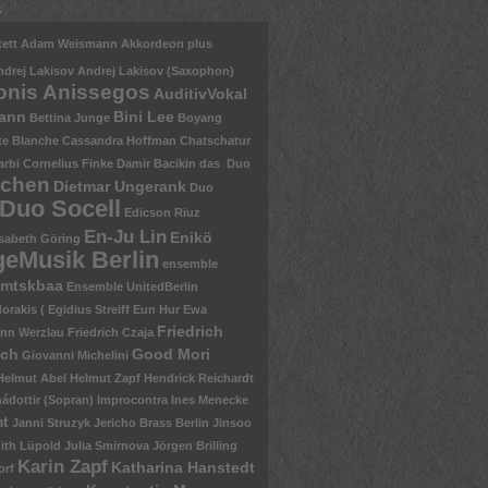
s
ett
Adam Weismann
Akkordeon plus
ndrej Lakisov
Andrej Lakisov (Saxophon)
onis Anissegos
AuditivVokal
mann
Bini Lee
Bettina Junge
Boyang
te Blanche
Cassandra Hoffman
Chatschatur
arbi
Cornelius Finke
Damir Bacikin
das Duo
nchen
Dietmar Ungerank
Duo
Duo Socell
Edicson Riuz
En-Ju Lin
Enikö
isabeth Göring
eMusik Berlin
ensemble
mtskbaa
Ensemble UnitedBerlin
rakis ( Egidius Streiff
Eun Hur
Ewa
Friedrich
nn Werzlau
Friedrich Czaja
sch
Good Mori
Giovanni Michelini
Helmut Abel
Helmut Zapf
Hendrick Reichardt
ádottir (Sopran)
Improcontra
Ines Menecke
mt
Janni Struzyk
Jericho Brass Berlin
Jinsoo
ith Lüpold
Julia Smirnova
Jörgen Brilling
Karin Zapf
Katharina Hanstedt
orf