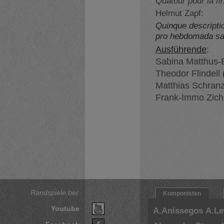
Quatour pour la f
Helmut Zapf:
Quinque descripti
pro hebdomada s
Ausführende
:
Sabina Matthus-
Theodor Flindell
Matthias Schran
Frank-Immo Zic
Randspiele bei:
Komponisten
Youtube
A.Anissegos
A.L