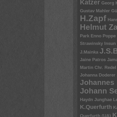
Katzer
Georg 
Gustav Mahler
Gü
H.Zapf
Hans
Helmut Za
Park Enno Poppe
Strawinsky
Insun
J.S.
J.Mainka
Jaine Patros
Jam
Martin Chr. Redel
Johanna Doderer
Johannes
Johann Se
Haydn
Junghae L
K.Querfurth
K
K
Querfurth (UA)