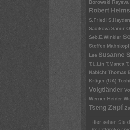
Borowski
Rayeva
Robert Helms
S.Friedl
S.Hayde
Sadikova
Samir O
Se
Seb.E.Winkler
Steffen Mahnkopf
Susanne S
Lee
T.L.Lin
T.Manca
T
Nabicht
Thomas 
Krüger (UA)
Tosh
Voigtländer
Vo
Werner Heider
Wo
Zapf
Tseng
Zs
Hier sehen Sie 
Schriftgröße spi