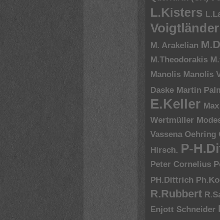
L.Kisters
L.L
Voigtländer
M.D
M. Arakelian
M.Theodorakis
M.
Manolis
Manolis V
Daske
Martin Pal
E.Keller
Max
Wertmüller
Modes
Vassena
Oehring
P-H.Di
Hirsch.
Peter Cornelius
P
PH.Dittrich
Ph.Ko
R.Rubbert
R.S
Enjott Schneider