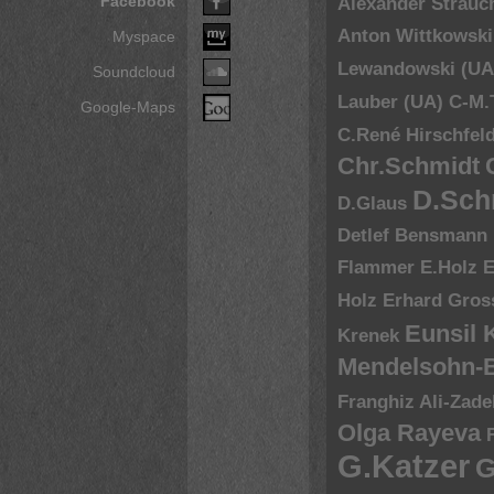
Facebook
Alexander Strauc
Anton Wittkowski
Myspace
Lewandowski (UA
Soundcloud
Lauber (UA)
C-M.
Google-Maps
C.René Hirschfel
Chr.Schmidt
D.Sch
D.Glaus
Detlef Bensmann
Flammer
E.Holz
E
Holz
Erhard Gros
Eunsil
Krenek
Mendelsohn-B
Franghiz Ali-Zade
Olga Rayeva
G.Katzer
G