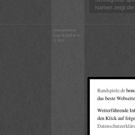
Namen zeigt die 
www.arttweb.de
Logo K.Zapf & co.
© 2011
Randspiele.de
benu
das beste Webseite
Weiterführende Inf
den Klick auf folg
Datenschutzerklär