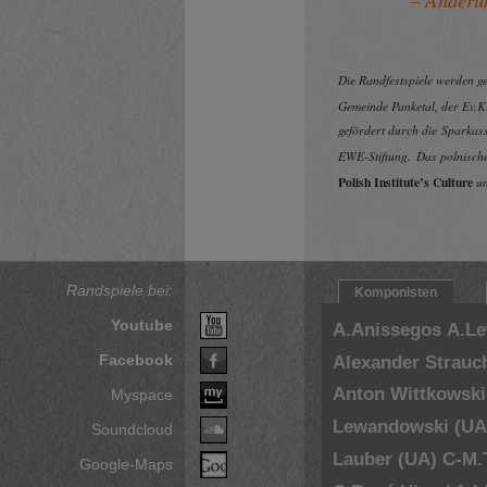
Die Randfestspiele werden 
Gemeinde Panketal, der Ev.
gefördert durch die Sparkass
EWE-Stiftung.
Das polnisc
Polish Institute’s Culture
u
Randspiele bei:
Komponisten
Youtube
A.Anissegos
A.L
Facebook
Alexander Strauc
Anton Wittkowski
Myspace
Lewandowski (UA
Soundcloud
Lauber (UA)
C-M.
Google-Maps