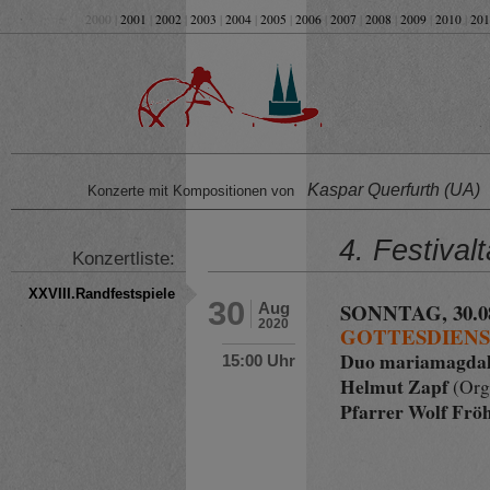
2000 |
2001
|
2002
|
2003
|
2004
|
2005
|
2006
|
2007
|
2008
|
2009
|
2010
|
201
Kaspar Querfurth (UA)
Konzerte mit Kompositionen von
4. Festival
Konzertliste:
XXVIII.Randfestspiele
30
SONNTAG, 30.08
Aug
2020
GOTTESDIEN
Duo mariamagda
15:00 Uhr
Helmut Zapf
(Org
Pfarrer Wolf Frö