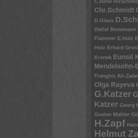
C.René Hirschfel
Chr.Schmidt
D.Sch
D.Glaus
Detlef Bensmann
Flammer
E.Holz
E
Holz
Erhard Gros
Eunsil
Krenek
Mendelsohn-B
Franghiz Ali-Zade
Olga Rayeva
G.Katzer
G
Katzer
Georg 
Gustav Mahler
Gü
H.Zapf
Hans
Helmut Za