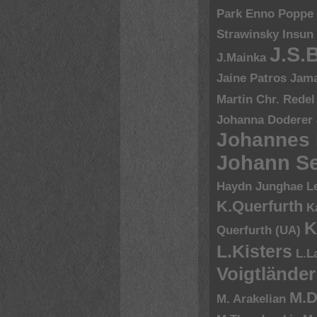
Park Enno Poppe
Strawinsky
Insun
J.S.
J.Mainka
Jaine Patros
Jam
Martin Chr. Redel
Johanna Doderer
Johannes
Johann Se
Haydn
Junghae L
K.Querfurth
K
K
Querfurth (UA)
L.Kisters
L.L
Voigtländer
M.D
M. Arakelian