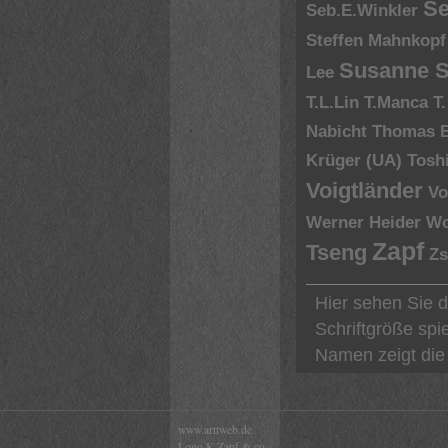
Se
Seb.E.Winkler
Steffen Mahnkopf
Susanne S
Lee
T.L.Lin
T.Manca
T
Nabicht
Thomas 
Krüger (UA)
Tosh
Voigtländer
Vo
Werner Heider
Wo
Zapf
Tseng
Zs
Hier sehen Sie 
Schriftgröße spi
Namen zeigt die 
www.arttweb.de
Logo K.Zapf & co.