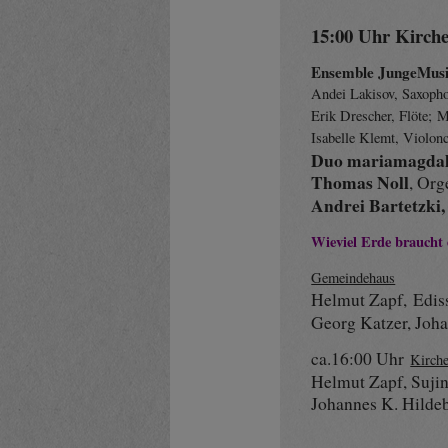
15:00 Uhr Kirch
Ensemble JungeMus
Andei Lakisov, Saxopho
Erik Drescher, Flöte; M
Isabelle Klemt, Violonc
Duo mariamagda
Thomas Noll
, Org
Andrei Bartetzki
Wieviel Erde braucht
Gemeindehaus
Helmut Zapf
, Edi
Georg Katzer, Joh
ca.16:00 Uhr
Kirch
Helmut Zapf, Suji
Johannes K. Hilde