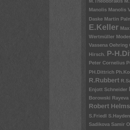
M.Theodorakis
M.
Manolis
Manolis V
Daske
Martin Pal
E.Keller
Max
Wertmüller
Modes
Vassena
Oehring
P-H.Di
Hirsch.
Peter Cornelius
P
PH.Dittrich
Ph.Ko
R.Rubbert
R.S
Enjott Schneider
Borowski
Rayeva
Robert Helms
S.Friedl
S.Hayde
Sadikova
Samir O