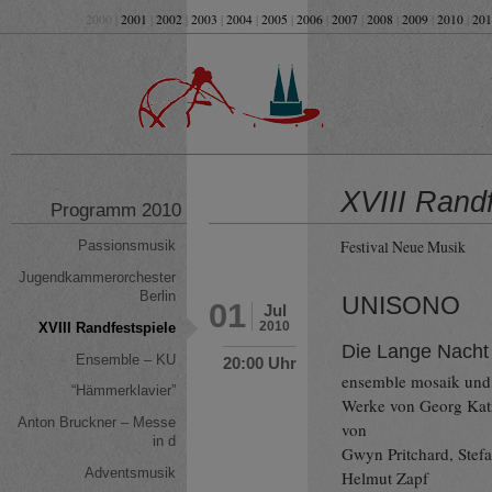
2000 |
2001
|
2002
|
2003
|
2004
|
2005
|
2006
|
2007
|
2008
|
2009
|
2010
|
201
XVIII Rand
Programm 2010
Festival Neue Musik
Passionsmusik
Jugendkammerorchester
Berlin
UNISONO
01
Jul
2010
XVIII Randfestspiele
Die Lange Nacht 
Ensemble – KU
20:00 Uhr
ensemble mosaik und
“Hämmerklavier”
Werke von Georg Katze
Anton Bruckner – Messe
von
in d
Gwyn Pritchard, Stef
Adventsmusik
Helmut Zapf