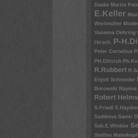
Daske
Martin Pal
E.Keller
Max
Wertmüller
Modes
Vassena
Oehring
P-H.Di
Hirsch.
Peter Cornelius
P
PH.Dittrich
Ph.Ko
R.Rubbert
R.S
Enjott Schneider
Borowski
Rayeva
Robert Helms
S.Friedl
S.Hayde
Sadikova
Samir O
Se
Seb.E.Winkler
Steffen Mahnkopf