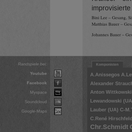
improvisierte
Bini Lee – Gesang, S
Matthias Bauer – Ges
Johannes Bauer – Ge
Randspiele bei:
Komponisten
Youtube
A.Anissegos
A.L
Facebook
Alexander Strauc
Anton Wittkowski
Myspace
Lewandowski (UA
Soundcloud
Lauber (UA)
C-M.
Google-Maps
C.René Hirschfel
Chr.Schmidt