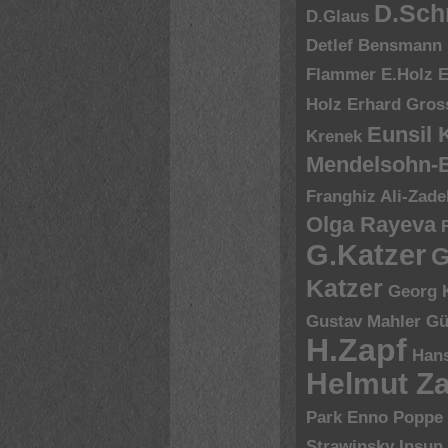
D.Sch
D.Glaus
Detlef Bensmann
Flammer
E.Holz
E
Holz
Erhard Gros
Eunsil
Krenek
Mendelsohn-B
Franghiz Ali-Zade
Olga Rayeva
G.Katzer
G
Katzer
Georg 
Gustav Mahler
Gü
H.Zapf
Hans
Helmut Za
Park Enno Poppe
Strawinsky
Insun