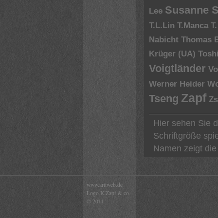
Susanne S
Lee
T.L.Lin
T.Manca
T
Nabicht
Thomas 
Krüger (UA)
Tosh
Voigtländer
Vo
Werner Heider
Wo
Zapf
Tseng
Zs
Hier sehen Sie 
Schriftgröße spi
Namen zeigt die 
www.arttweb.de
Logo K.Zapf & co.
© 2011