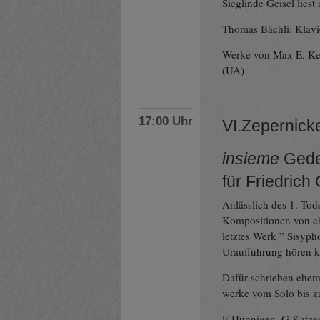
Sieglinde Geisel lies
Thomas Bächli: Klavie
Werke von Max E. Ke
(UA)
17:00 Uhr
VI.Zepernick
insieme
Gede
für Friedric
Anlässlich des 1. To
Kompositionen von eh
letztes Werk ” Sisyph
Uraufführung hören k
Dafür schrieben ehem
werke vom Solo bis z
E.Hünnigen, G.Katzer