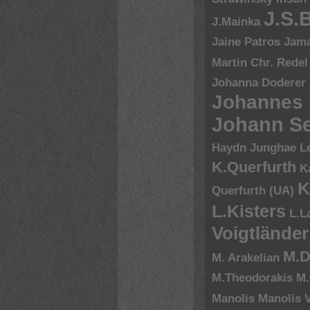
J.S.
J.Mainka
Jaine Patros
Jam
Martin Chr. Redel
Johanna Doderer
Johannes
Johann Se
Haydn
Junghae L
K.Querfurth
K
K
Querfurth (UA)
L.Kisters
L.L
Voigtländer
M.D
M. Arakelian
M.Theodorakis
M.
Manolis
Manolis V