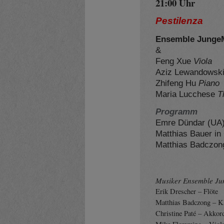
21:00 Uhr
Pestilenza
Ensemble Junge
&
Feng Xue
Viola
Aziz Lewandowsk
Zhifeng Hu
Piano
Maria Lucchese
T
Programm
Emre Dündar (UA)
Matthias Bauer in
Matthias Badczong
Musiker Ensemble J
Erik Drescher – Flöte
Matthias Badczong – Kl
Christine Paté – Akkor