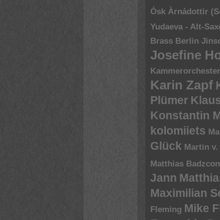
Òsk Àrnádottir (
Yudaeva - Alt-Sa
Brass Berlin
Jins
Josefine H
Kammerorchester 
Karin Zapf
Plümer
Klau
Konstantin 
kolomiiets
Ma
Glück
Martin v.
Matthias Badzco
Jann
Matthia
Maximilian 
Mike 
Fleming