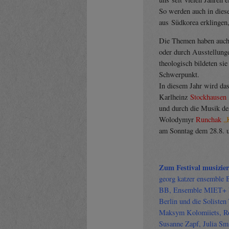
So werden auch in die
aus Südkorea erklingen
Die Themen haben auch 
oder durch Ausstellunge
theologisch bildeten sie
Schwerpunkt.
In diesem Jahr wird da
Karlheinz
Stockhausen
und durch die Musik d
Wolodymyr
Runchak
„
am Sonntag dem 28.8. 
Zum Festival musizier
georg katzer ensemble 
BB, Ensemble MIET+ W
Berlin und die Soliste
Maksym Kolomiiets, Ro
Susanne Zapf, Julia S