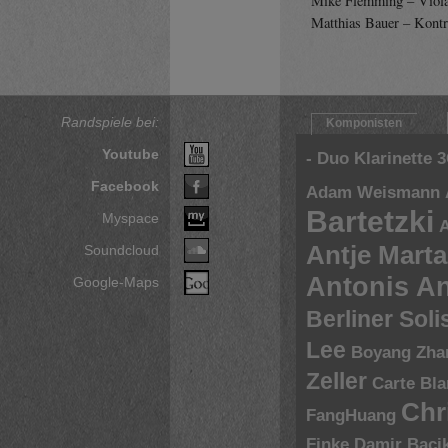
Mike Flemming – Viol
Matthias Bauer – Kont
Randspiele bei:
Komponisten
Youtube
- Duo Klarinette
3
Facebook
Adam Weismann
Bartetzki
Myspace
A
Antje Marta
Soundcloud
Antonis A
Google-Maps
Berliner Sol
Lee
Boyang Zha
Zeller
Carte Bl
Chr
FangHuang
Finke
Damir Baci