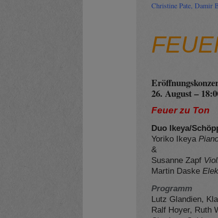
Christine Pate, Damir B
FEUE
Eröffnungskonzer
26. August – 18:
Feuer zu Ton
Duo Ikeya/Schöpp
Yoriko Ikeya
Pian
&
Susanne Zapf
Viol
Martin Daske
Elek
Programm
Lutz Glandien, Kl
Ralf Hoyer, Ruth 