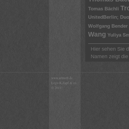
Tr
Tomas Bächli
UnitedBerlin; Du
Wolfgang Bender
Wang
Yuliya S
Hier sehen Sie d
Namen zeigt die 
www.arttweb.de
Logo K.Zapf & co.
© 2011