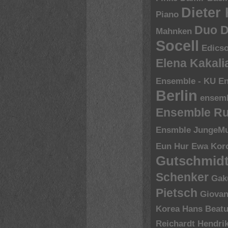
Dieter
Piano
Duo D
Mahnken
Socell
Edics
Elena Kakal
Ensemble - KU
En
Berlin
ensem
Ensemble R
Ensmble JungeMu
Eun Hur
Ewa Kor
Gutschmid
Schenker
Gak
Pietsch
Giovan
Korea
Hans Beatu
Reichardt
Hendri