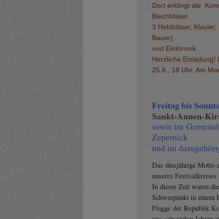
Dort erklingt die
Kom
Blechbläser,
3 Holzbläser, Klavier
Bauer)
und Elektronik.
Herzliche Einladung! De
25.8., 18 Uhr, Am Ma
Freitag bis Sonnta
Sankt-Annen-Kir
sowie im Gemeinde
Zepernick
und im dazugehöri
Das diesjährige Motto 
unseres Festivalkreises
In dieser Zeit waren di
Schwerpunkt in einem F
Flagge der Republik Ko
uns seit vielen Jahren 