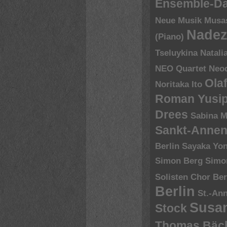
Ensemble-D
Neue Musik
Musa
Nadez
(Piano)
Tseluykina
Natali
NEO Quartet
Neoq
Ola
Noritaka Ito
Roman Yusip
Drees
Sabina M
Sankt-Annen
Berlin
Sayaka Yo
Simon Berg
Simo
Solisten Chor Ber
Berlin
St.-An
Susa
Stock
Thomas Bäch