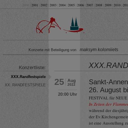
2000 |
2001
|
2002
|
2003
|
2004
|
2005
|
2006
|
2007
|
2008
|
2009
|
2010
|
201
maksym kolomiiets
Konzerte mit Beteiligung von
XXX.RAND
Konzertliste:
XXX.Randfestspiele
25
Sankt-Annen
Aug
2022
XX. RANDFESTSPIELE
26. August b
20:00 Uhr
FESTIVAL für NEU
In Zeiten der Flamme
während der diesjähri
der Ev.Kirchengemei
ist eine Ausstellung 