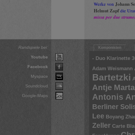
Johann Se
Werke von
Helmut Zapf
die Ura
missa per due strume
Randspiele bei:
Komponisten
Youtube
- Duo Klarinette
3
Facebook
Adam Weismann
Bartetzki
Myspace
A
Antje Marta
Soundcloud
Antonis A
Google-Maps
Berliner Sol
Lee
Boyang Zha
Zeller
Carte Bl
Chr