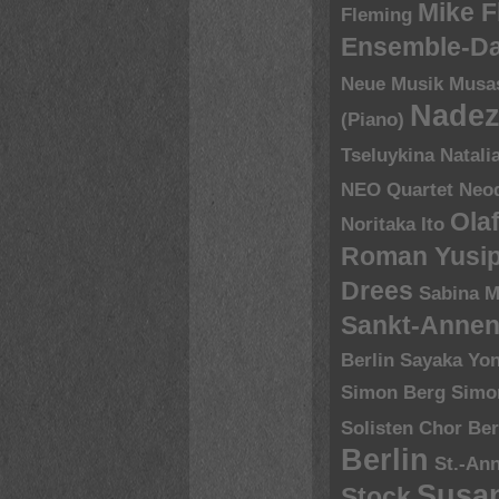
Mike 
Fleming
Ensemble-D
Neue Musik
Musa
Nadez
(Piano)
Tseluykina
Natali
NEO Quartet
Neoq
Ola
Noritaka Ito
Roman Yusip
Drees
Sabina M
Sankt-Annen
Berlin
Sayaka Yo
Simon Berg
Simo
Solisten Chor Ber
Berlin
St.-An
Susa
Stock