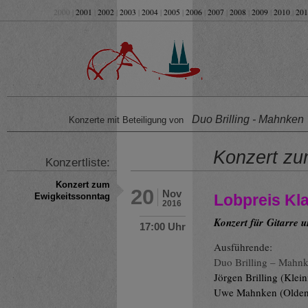
2000 |
2001
|
2002
|
2003
|
2004
|
2005
|
2006
|
2007
|
2008
|
2009
|
2010
|
201
Duo Brilling - Mahnken
Konzerte mit Beteiligung von
Konzert zu
Konzertliste:
Konzert zum
20
Nov
Lobpreis Kla
Ewigkeitssonntag
2016
Konzert für Gitarre
17:00 Uhr
Ausführende:
Duo Brilling – Mahn
Jörgen Brilling (Klei
Uwe Mahnken (Olden