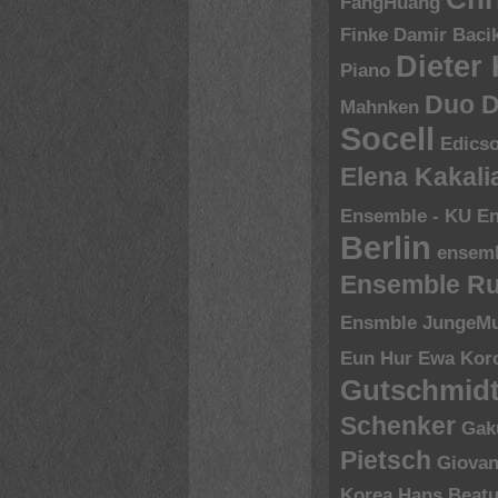
FangHuang
Finke
Damir Baci
Dieter
Piano
Duo D
Mahnken
Socell
Edics
Elena Kakal
Ensemble - KU
En
Berlin
ensem
Ensemble R
Ensmble JungeMu
Eun Hur
Ewa Kor
Gutschmid
Schenker
Gak
Pietsch
Giovan
Korea
Hans Beatu