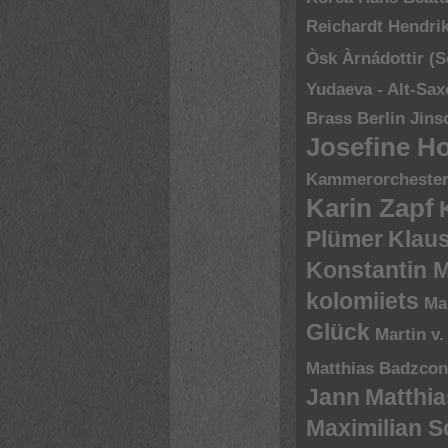
Reichardt
Hendri
Òsk Àrnádottir (
Yudaeva - Alt-Sa
Brass Berlin
Jins
Josefine H
Kammerorchester 
Karin Zapf
Plümer
Klau
Konstantin 
kolomiiets
Ma
Glück
Martin v.
Matthias Badzco
Jann
Matthia
Maximilian 