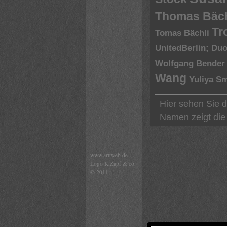
Thomas Bäch
Tr
Tomas Bächli
UnitedBerlin; Du
Wolfgang Bender
Wang
Yuliya S
Hier sehen Sie d
Namen zeigt die 
www.arttweb.de
Logo K.Zapf & co.
© 2011