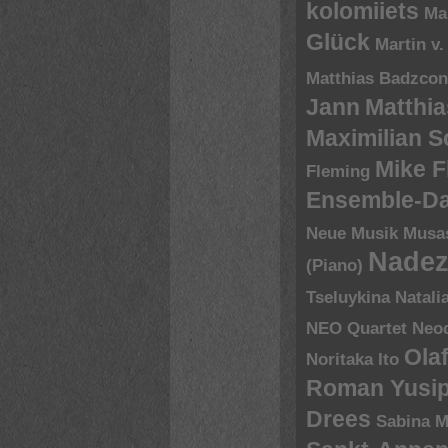
kolomiiets
Ma
Glück
Martin v.
Matthias Badzco
Jann
Matthia
Maximilian 
Mike 
Fleming
Ensemble-D
Neue Musik
Musa
Nadez
(Piano)
Tseluykina
Natali
NEO Quartet
Neoq
Ola
Noritaka Ito
Roman Yusip
Drees
Sabina M