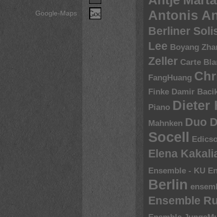
Antje Marta
Antonis A
Google-Maps
Berliner Sol
Lee
Boyang Zha
Zeller
Carte Bl
Chr
FangHuang
Finke
Damir Baci
Dieter
Piano
Duo D
Mahnken
Socell
Edics
Elena Kakal
Ensemble - KU
En
Berlin
ensem
Ensemble R