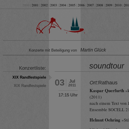
2000 |
2001
|
2002
|
2003
|
2004
|
2005
|
2006
|
2007
|
2008
|
2009
|
2010
|
201
Martin Glück
Konzerte mit Beteiligung von
soundtour
Konzertliste:
XIX Randfestspiele
03
Jul
Ort:
Rathaus
2011
XIX Randfestspiele
Kaspar Querfurth
»k
17:15 Uhr
(2011)
nach einem Text von
Ensemble SOCELL 2
Helmut Oehring
»Sti