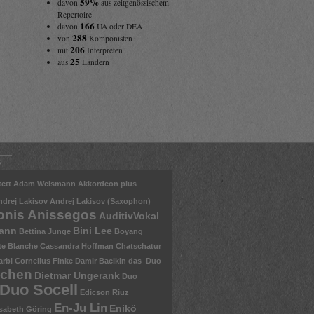
59%
davon
aus zeitgenössischem
Repertoire
166
davon
UA oder DEA
288
von
Komponisten
206
mit
Interpreten
25
aus
Ländern
s
ett
Adam Weismann
Akkordeon plus
ndrej Lakisov
Andrej Lakisov (Saxophon)
onis Anissegos
AuditivVokal
mann
Bini Lee
Bettina Junge
Boyang
te Blanche
Cassandra Hoffman
Chatschatur
arbi
Cornelius Finke
Damir Bacikin
das Duo
nchen
Dietmar Ungerank
Duo
Duo Socell
Edicson Riuz
En-Ju Lin
Enikö
isabeth Göring