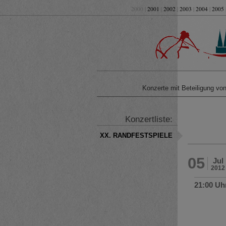
2000 |
2001
|
2002
|
2003
|
2004
|
2005
Konzerte mit Beteiligung v
Konzertliste:
XX. RANDFESTSPIELE
05
Jul
2012
21:00 Uh