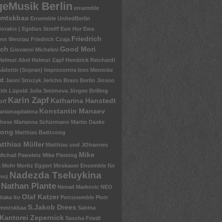
eMusik Berlin
ensemble
mtskbaa
Ensemble UnitedBerlin
rakis ( Egidius Streiff
Eun Hur
Ewa
Friedrich
nn Werzlau
Friedrich Czaja
sch
Good Mori
Giovanni Michelini
Helmut Abel
Helmut Zapf
Hendrick Reichardt
ádottir (Sopran)
Improcontra
Ines Menecke
mt
Janni Struzyk
Jericho Brass Berlin
Jinsoo
ith Lüpold
Julia Smirnova
Jörgen Brilling
Karin Zapf
Katharina Hanstedt
orf
Konstantin Manaev
ariamagdalena
chese
Marianna Schürmann
Martin Daske
zong
Matthias Badzcong
tthias Müller
Matthias und JOhannes
Mike
Michail Paweletz
Mike Fleming
a Mohr
Moritz Eggert
Moskauer Ensemble für
Nadezda Tseluykina
no)
Nathan Plante
Nenad Markovic
NEO
Olaf Katzer
itaka Ito
Percusemble
Piotr
S.Jakob Drees
mmtskbaa
Sabina
Kantorei Zepernick
Sascha Friedl