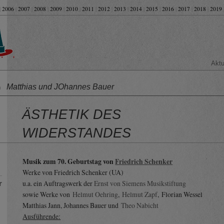
|
2006
|
2007
|
2008
|
2009
|
2010
|
2011
|
2012
|
2013
|
2014
|
2015
|
2016
|
2017
|
2018
|
2019
Aktu
Matthias und JOhannes Bauer
on
ÄSTHETIK DES
WIDERSTANDES
Musik zum 70. Geburtstag von
Friedrich Schenker
Werke von Friedrich Schenker (UA)
u.a. ein Auftragswerk der
Ernst von Siemens Musikstiftung
r
sowie Werke von
Helmut Oehring
,
Helmut Zapf
, Florian Wessel
Matthias Jann, Johannes Bauer und
Theo Nabicht
Ausführende: