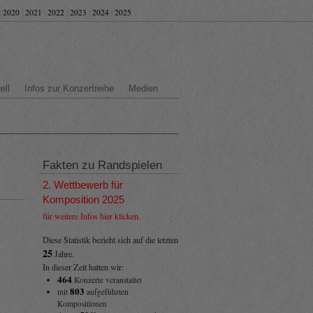
|
2020
|
2021
|
2022
|
2023
|
2024
|
2025
ell
Infos zur Konzertreihe
Medien
Fakten zu Randspielen
2. Wettbewerb für
Komposition 2025
für weitere Infos hier klicken.
Diese Statistik bezieht sich auf die letzten
25
Jahre.
In dieser Zeit hatten wir:
464
Konzerte veranstaltet
803
mit
aufgeführten
Kompositionen