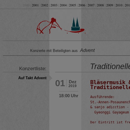
2000 |
2001
|
2002
|
2003
|
2004
|
2005
|
2006
|
2007
|
2008
|
2009
|
2010
|
201
Advent
Konzerte mit Beteiligten aus
Traditione
Konzertliste:
Auf Takt Advent
01
Bläsermusik 
Dez
2019
18:00 Uhr
Ausführende:

St.-Annen-Posaunenc
& sanjo adicction - 
  Gyeonggi Gayageum
Der Eintritt ist fre