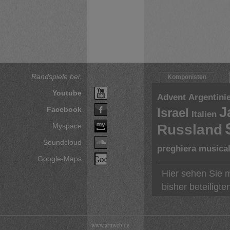
Randspiele bei:
Komponisten
Youtube
Advent
Argentini
J
Facebook
Israel
Italien
Myspace
Russland
Soundcloud
preghiera musicale
Google-Maps
Hier sehen Sie m
bisher beteiligt
www.arttweb.de