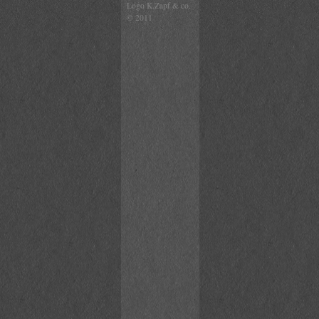
Logo K.Zapf & co.
© 2011