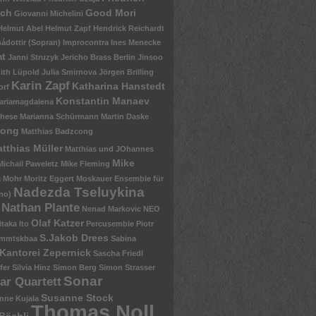
sch
Good Mori
Giovanni Michelini
Helmut Abel
Helmut Zapf
Hendrick Reichardt
ádottir (Sopran)
Improcontra
Ines Menecke
mt
Janni Struzyk
Jericho Brass Berlin
Jinsoo
ith Lüpold
Julia Smirnova
Jörgen Brilling
Karin Zapf
Katharina Hanstedt
orf
Konstantin Manaev
ariamagdalena
chese
Marianna Schürmann
Martin Daske
zong
Matthias Badzcong
tthias Müller
Matthias und JOhannes
Mike
Michail Paweletz
Mike Fleming
a Mohr
Moritz Eggert
Moskauer Ensemble für
Nadezda Tseluykina
no)
Nathan Plante
Nenad Markovic
NEO
Olaf Katzer
itaka Ito
Percusemble
Piotr
S.Jakob Drees
mmtskbaa
Sabina
Kantorei Zepernick
Sascha Friedl
fer
Silvia Hinz
Simon Berg
Simon Strasser
Sonar
ar Quartett
Susanne Stock
nne Kujala
Thomas Noll
Bächli