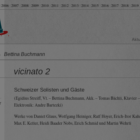
|
2006
|
2007
|
2008
|
2009
|
2010
|
2011
|
2012
|
2013
|
2014
|
2015
|
2016
|
2017
|
2018
|
2019
Aktu
Bettina Buchmann
on
vicinato 2
Schweizer Solisten und Gäste
(Egidius Streiff, Vl. – Bettina Buchmann, Akk. – Tomas Bächli, Klavier 
r
Elektronik: Andre Bartezki)
Werke von Daniel Glaus, Wolfgang Heiniger, Ralf Hoyer, Erich-Itor Kah
Max E. Keller, Heidi Baader Nobs, Erich Schmid und Martin Wehrli