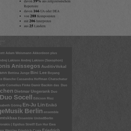
59%
davon
aus zeitgenössischem
Repertoire
166
davon
UA oder DEA
288
von
Komponisten
206
mit
Interpreten
25
aus
Ländern
s
ett
Adam Weismann
Akkordeon plus
ndrej Lakisov
Andrej Lakisov (Saxophon)
onis Anissegos
AuditivVokal
mann
Bini Lee
Bettina Junge
Boyang
te Blanche
Cassandra Hoffman
Chatschatur
arbi
Cornelius Finke
Damir Bacikin
das Duo
nchen
Dietmar Ungerank
Duo
Duo Socell
Edicson Riuz
En-Ju Lin
Enikö
isabeth Göring
eMusik Berlin
ensemble
mtskbaa
Ensemble UnitedBerlin
rakis ( Egidius Streiff
Eun Hur
Ewa
Friedrich
nn Werzlau
Friedrich Czaja