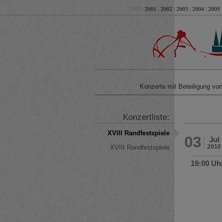
2000 |
2001
|
2002
|
2003
|
2004
|
2005
Konzerte mit Beteiligung v
Konzertliste:
XVIII Randfestspiele
03
Jul
2010
XVIII Randfestspiele
19:00 Uh