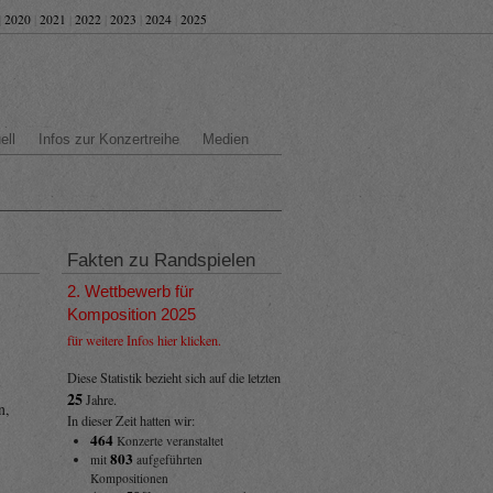
|
2020
|
2021
|
2022
|
2023
|
2024
|
2025
ell
Infos zur Konzertreihe
Medien
Fakten zu Randspielen
2. Wettbewerb für
Komposition 2025
für weitere Infos hier klicken.
–
Diese Statistik bezieht sich auf die letzten
25
Jahre.
n,
In dieser Zeit hatten wir:
464
Konzerte veranstaltet
803
mit
aufgeführten
Kompositionen