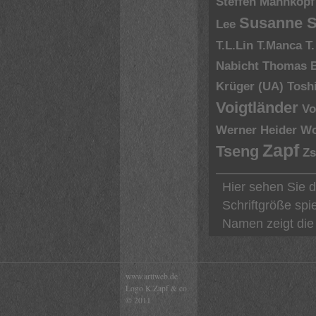
Steffen Mahnkopf
Susanne S
Lee
T.L.Lin
T.Manca
T
Nabicht
Thomas 
Krüger (UA)
Tosh
Voigtländer
Vo
Werner Heider
Wo
Zapf
Tseng
Zs
Hier sehen Sie 
Schriftgröße spi
Namen zeigt die 
www.arttweb.de
Logo K.Zapf & co.
© 2011