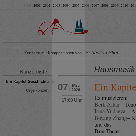
2000 |
2001
|
2002
|
2003
|
2004
|
2005
|
2006
|
2007
|
2008
|
2009
|
2010
|
201
Sebastian Stier
Konzerte mit Kompositionen von
Hausmusik
Konzertliste:
Ein Kapitel Geschichte
Ein Kapite
07
Mrz
2026
Orgelkonzert
Es musizieren:
17:00 Uhr
Berk Altan
– Teno
Irina Yudaeva
– A
Boyang Zhang
– K
und das
Duo Tocar