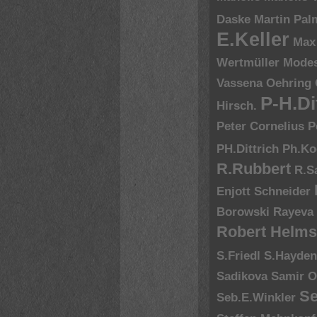
Daske
Martin Pal
E.Keller
Max
Wertmüller
Modes
Vassena
Oehring
P-H.Di
Hirsch.
Peter Cornelius
P
PH.Dittrich
Ph.Ko
R.Rubbert
R.S
Enjott Schneider
Borowski
Rayeva
Robert Helms
S.Friedl
S.Hayde
Sadikova
Samir O
Se
Seb.E.Winkler