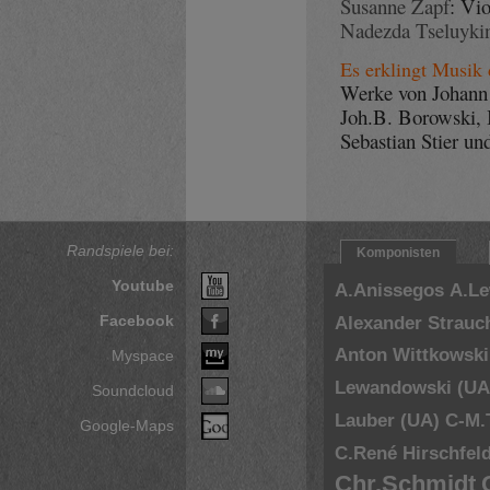
Susanne Zapf
: Vio
Nadezda Tseluyki
Es erklingt Musik 
Werke von Johann
Joh.B. Borowski,
Sebastian Stier u
Randspiele bei:
Komponisten
Youtube
A.Anissegos
A.L
Facebook
Alexander Strauc
Anton Wittkowski
Myspace
Lewandowski (UA
Soundcloud
Lauber (UA)
C-M.
Google-Maps
C.René Hirschfel
Chr.Schmidt