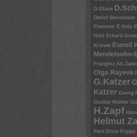
D.Sch
D.Glaus
Detlef Bensmann
Flammer
E.Holz
E
Holz
Erhard Gros
Eunsil
Krenek
Mendelsohn-B
Franghiz Ali-Zade
Olga Rayeva
G.Katzer
G
Katzer
Georg 
Gustav Mahler
Gü
H.Zapf
Hans
Helmut Za
Park Enno Poppe