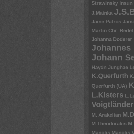
Strawinsky
Insun
J.S.
J.Mainka
Jaine Patros
Jam
Martin Chr. Redel
Johanna Doderer
Johannes
Johann Se
Haydn
Junghae L
K.Querfurth
K
K
Querfurth (UA)
L.Kisters
L.L
Voigtländer
M.D
M. Arakelian
M.Theodorakis
M.
Manolis
Manolis V