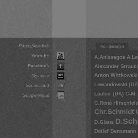
Randspiele bei:
Komponisten
Youtube
A.Anissegos
A.L
Facebook
Alexander Strauc
Anton Wittkowski
Myspace
Lewandowski (UA
Soundcloud
Lauber (UA)
C-M.
Google-Maps
C.René Hirschfel
Chr.Schmidt
D.Sch
D.Glaus
Detlef Bensmann