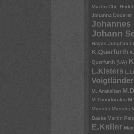
Martin Chr. Redel
Johanna Doderer
Johannes
Johann Se
Haydn
Junghae L
K.Querfurth
K
K
Querfurth (UA)
L.Kisters
L.L
Voigtländer
M.D
M. Arakelian
M.Theodorakis
M.
Manolis
Manolis V
Daske
Martin Pal
E.Keller
Max