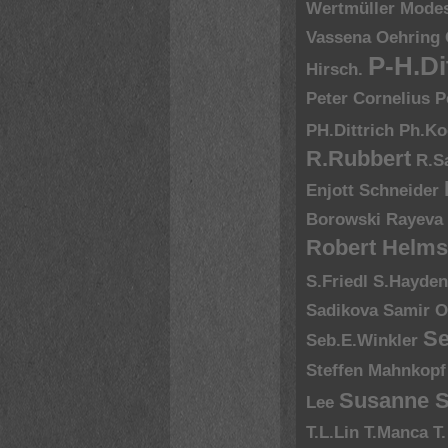
Wertmüller
Modes
Vassena
Oehring
P-H.Di
Hirsch.
Peter Cornelius
P
PH.Dittrich
Ph.Ko
R.Rubbert
R.S
Enjott Schneider
Borowski
Rayeva
Robert Helms
S.Friedl
S.Hayde
Sadikova
Samir O
Se
Seb.E.Winkler
Steffen Mahnkopf
Susanne S
Lee
T.L.Lin
T.Manca
T