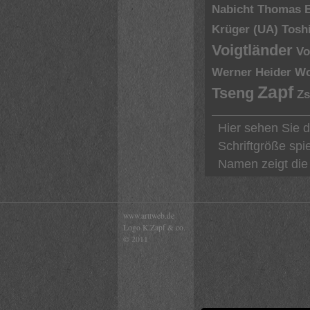
Nabicht
Thomas 
Krüger (UA)
Tosh
Voigtländer
Vo
Werner Heider
Wo
Zapf
Tseng
Zs
Hier sehen Sie 
Schriftgröße spi
Namen zeigt die 
www.arttweb.de
Logo K.Zapf & co.
© 2011