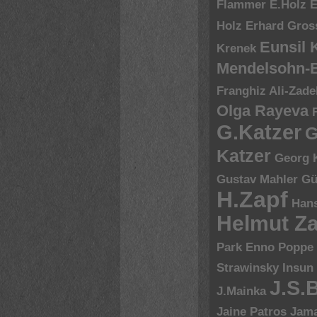
Flammer
E.Holz
E
Holz
Erhard Gros
Eunsil
Krenek
Mendelsohn-B
Franghiz Ali-Zade
Olga Rayeva
G.Katzer
G
Katzer
Georg 
Gustav Mahler
Gü
H.Zapf
Hans
Helmut Za
Park Enno Poppe
Strawinsky
Insun
J.S.
J.Mainka
Jaine Patros
Jam