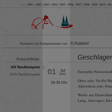
2000 |
2001
|
2002
|
2003
|
2004
|
2005
|
2006
|
2007
|
2008
|
2009
|
2010
|
201
R.Rubbert
Konzerte mit Kompositionen von
Geschlagen
Konzertliste:
XIX Randfestspiele
01
Jul
Ensemble PercussionP
2011
XVIII Randfestspiele
Oboe solo: Yu-Pei W
19:30 Uhr
Akkordeon solo: Fra
Werke aus Deutschlan
Lang, Anissegos, Käse