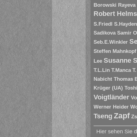
Borowski
Rayeva
Robert Helms
S.Friedl
S.Hayde
Sadikova
Samir O
Se
Seb.E.Winkler
Steffen Mahnkopf
Susanne S
Lee
T.L.Lin
T.Manca
T
Nabicht
Thomas 
Krüger (UA)
Tosh
Voigtländer
Vo
Werner Heider
Wo
Zapf
Tseng
Zs
Hier sehen Sie 