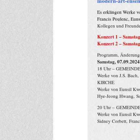
modern-art-ensem
Es erklingen Werke v
Francis Poulenc, Eun
Kollegen und Freund
Konzert 1 – Samsta
Konzert 2 – Samstag
Programm, Änderunge
Samstag, 07.09.202
18 Uhr – GEMEIND
Werke von J
.S
.
Bach
KIRCHE
Werke von Eunsil K
Hye-Jeong Hwang,
S
20 Uhr –
GEMEIND
Werke von
Eunsil K
Sidney Corbett,
Franc