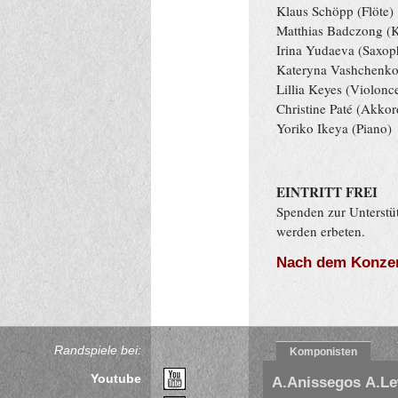
Klaus Schöpp (Flöte)
Matthias Badczong (Kl
Irina Yudaeva (Saxop
Kateryna Vashchenko 
Lillia Keyes (Violonce
Christine Paté (Akko
Yoriko
Ikeya (Piano)
EINTRITT FREI
Spenden zur Unterstü
werden erbeten.
Nach dem Konzer
Randspiele bei:
Komponisten
Youtube
A.Anissegos
A.L