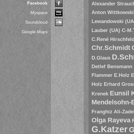
Facebook
Alexander Strauc
Anton Wittkowski
Myspace
Lewandowski (UA
Soundcloud
Lauber (UA)
C-M.
Google-Maps
C.René Hirschfel
Chr.Schmidt
D.Sch
D.Glaus
Detlef Bensmann
Flammer
E.Holz
E
Holz
Erhard Gros
Eunsil
Krenek
Mendelsohn-B
Franghiz Ali-Zade
Olga Rayeva
G.Katzer
G