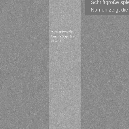
Schriftgröße spi
Namen zeigt die 
www.arttweb.de
Logo K.Zapf & co.
© 2011