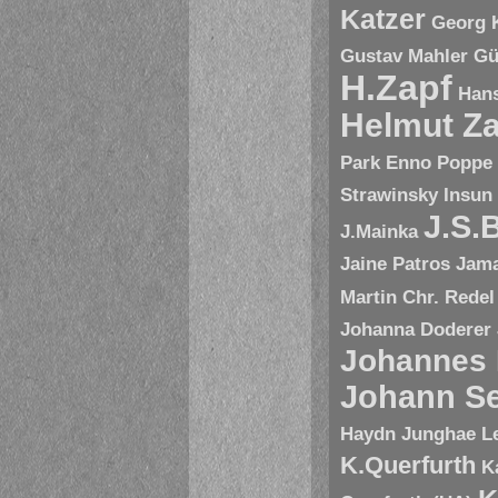
Katzer
Georg 
Gustav Mahler
Gü
H.Zapf
Hans
Helmut Za
Park Enno Poppe
Strawinsky
Insun
J.S.
J.Mainka
Jaine Patros
Jam
Martin Chr. Redel
Johanna Doderer
Johannes
Johann Se
Haydn
Junghae L
K.Querfurth
K