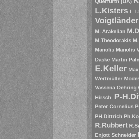
K
Querfurth (UA)
L.Kisters
L.L
Voigtländer
M.D
M. Arakelian
M.Theodorakis
M.
Manolis
Manolis V
Daske
Martin Pal
E.Keller
Max
Wertmüller
Modes
Vassena
Oehring
P-H.Di
Hirsch.
Peter Cornelius
P
PH.Dittrich
Ph.Ko
R.Rubbert
R.S
Enjott Schneider