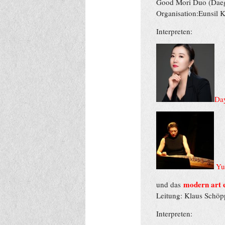
Good Mori D
uo
(D
ae
Organisation
:
Eunsil 
Interpreten:
Da
Yu
m
odern
a
rt
und das
Leitung:
Klaus Schöp
Interpreten: