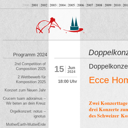
2000 |
2001
|
2002
|
2003
|
2004
|
2005
|
2006
|
2007
|
2008
|
2009
|
2010
|
201
Doppelkonz
Programm 2024
2nd Competition of
Doppelkonzer
15
Jun
Composition 2025
2024
Ecce Ho
2.Wettbewerb für
18:00 Uhr
Komposition 2025
Sehet 
Konzert zum Neuen Jahr
Crucem tuam adoramus –
Zwei Konzerttage
Wir beten an dein Kreuz
drei Konzerte zu
Orgelkonzert: notus –
des Schweizer K
ignotus
MotherEarth-MutterErde