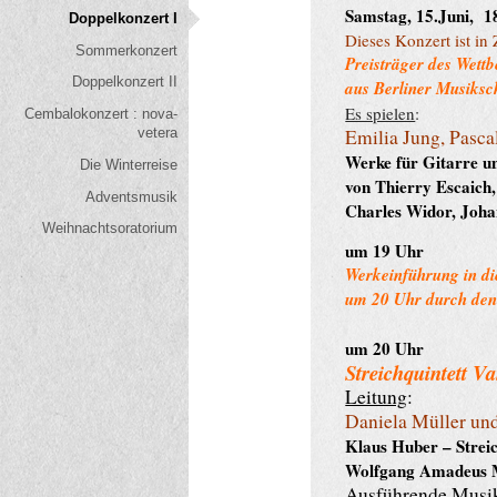
Samstag, 15.Juni, 1
Doppelkonzert I
Dieses Konzert ist i
Sommerkonzert
Preisträger des Wett
Doppelkonzert II
aus Berliner Musiksc
Es spielen
:
Cembalokonzert : nova-
Emilia Jung, Pasc
vetera
Werke für Gitarre u
Die Winterreise
von Thierry Escaich
Adventsmusik
Charles Widor, Johan
Weihnachtsoratorium
um 19 Uhr
Werkeinführung in di
um 20 Uhr durch den 
um 20 Uhr
Streichquintett V
Leitung
:
Daniela Müller und
Klaus Huber – Str
Wolfgang Amadeus Mo
Ausführende Musi