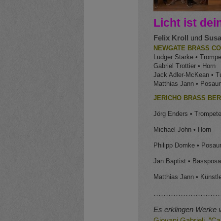
Licht ist de
Felix Kroll
und
Susa
NEWGATE BRASS C
Ludger Starke • Trompe
Gabriel Trottier • Horn
Jack Adler-McKean • T
Matthias Jann • Posaun
JERICHO BRASS BER
Jörg Enders • Trompet
Michael John • Horn
Philipp Domke • Posau
Jan Baptist • Basspos
Matthias Jann • Künstl
………………………
Es erklingen Werke 
Giovani Gabrieli ”C