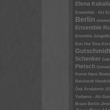
Elena Kakal
Ensemble - KU
En
Berlin
ensem
Ensemble R
Ensmble JungeMu
Eun Hur
Ewa Kor
Gutschmid
Schenker
Gak
Pietsch
Giovan
Korea
Hans Beatu
Reichardt
Hendri
Òsk Àrnádottir (
Yudaeva - Alt-Sa
Brass Berlin
Jins