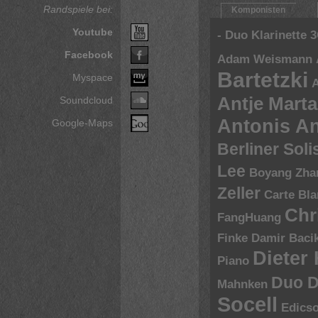
Randspiele bei:
Komponisten
Youtube
- Duo Klarinette
3
Facebook
Adam Weismann
Bartetzki
Myspace
A
Antje Marta
Soundcloud
Antonis A
Google-Maps
Berliner Sol
Lee
Boyang Zha
Zeller
Carte Bl
Chr
FangHuang
Finke
Damir Baci
Dieter
Piano
Duo D
Mahnken
Socell
Edics