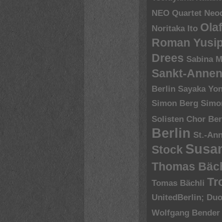
NEO Quartet
Neoq
Ola
Noritaka Ito
Roman Yusip
Drees
Sabina M
Sankt-Annen
Berlin
Sayaka Yo
Simon Berg
Simo
Solisten Chor Ber
Berlin
St.-An
Susa
Stock
Thomas Bäch
Tr
Tomas Bächli
UnitedBerlin; Du
Wolfgang Bender