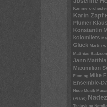
Josefine H
Kammerorchester 
Karin Zapf
Plümer
Klau
Konstantin 
kolomiiets
Ma
Glück
Martin v.
Matthias Badzco
Jann
Matthia
Maximilian 
Mike 
Fleming
Ensemble-D
Neue Musik
Musa
Nadez
(Piano)
Tseluykina
Natali