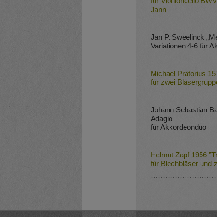
für Vionloncello BWV
Jann
Jan P. Sweelinck „M
Variationen 4-6 für 
Michael Prätorius 157
für zwei Bläsergrupp
Johann Sebastian B
Adagio
für Akkordeonduo
Helmut Zapf 1956 ”Tri
für Blechbläser und
………………………