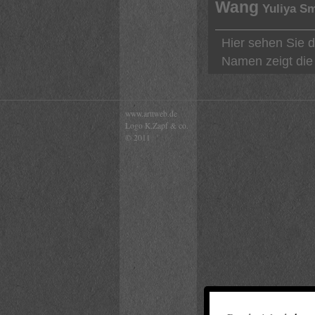
Wang
Yuliya S
Hier sehen Sie d
Namen zeigt die 
www.arttweb.de
Logo K.Zapf & co.
© 2011