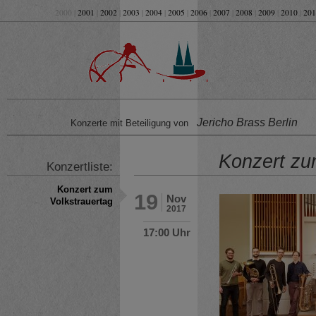
2000 |
2001
|
2002
|
2003
|
2004
|
2005
|
2006
|
2007
|
2008
|
2009
|
2010
|
201
Jericho Brass Berlin
Konzerte mit Beteiligung von
Konzert zu
Konzertliste:
Konzert zum
19
Nov
Volkstrauertag
2017
17:00 Uhr