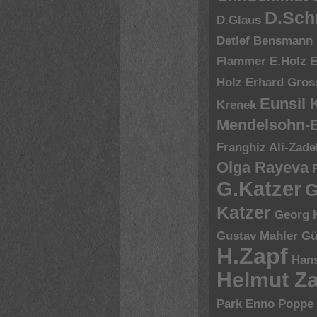
D.Sch
D.Glaus
Detlef Bensmann
Flammer
E.Holz
E
Holz
Erhard Gros
Eunsil
Krenek
Mendelsohn-B
Franghiz Ali-Zade
Olga Rayeva
G.Katzer
G
Katzer
Georg 
Gustav Mahler
Gü
H.Zapf
Hans
Helmut Za
Park Enno Poppe