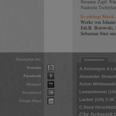
Susanne Zapf
: Vio
Nadezda Tseluyki
Es erklingt Musik 
Werke von Johann
Joh.B. Borowski,
Sebastian Stier u
Randspiele bei:
Komponisten
Youtube
A.Anissegos
A.L
Facebook
Alexander Strauc
Anton Wittkowski
Myspace
Lewandowski (UA
Soundcloud
Lauber (UA)
C-M.
Google-Maps
C.René Hirschfel
Chr.Schmidt