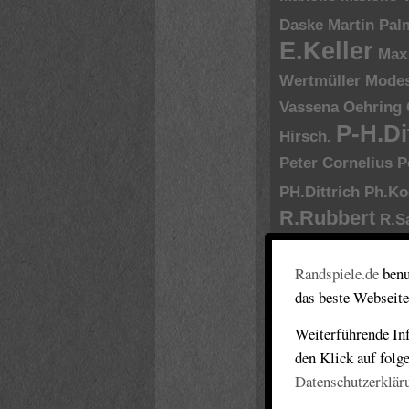
Daske
Martin Pal
E.Keller
Max
Wertmüller
Modes
Vassena
Oehring
P-H.Di
Hirsch.
Peter Cornelius
P
PH.Dittrich
Ph.Ko
R.Rubbert
R.S
Enjott Schneider
Randspiele.de
benu
Borowski
Rayeva
das beste Webseite
Robert Helms
S.Friedl
S.Hayde
Weiterführende Inf
den Klick auf folg
Sadikova
Samir O
Datenschutzerklär
Se
Seb.E.Winkler