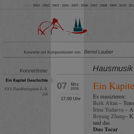
2000 |
2001
|
2002
|
2003
|
2004
|
2005
|
2006
|
2007
|
2008
|
2009
|
2010
|
201
Bernd Lauber
Konzerte mit Kompositionen von
Hausmusik
Konzertliste:
Ein Kapitel Geschichte
Ein Kapite
07
Mrz
2026
XXV.Randfestspiele 6.-9.
Juli
Es musizieren:
17:00 Uhr
Berk Altan
– Teno
Irina Yudaeva
– A
Boyang Zhang
– K
und das
Duo Tocar