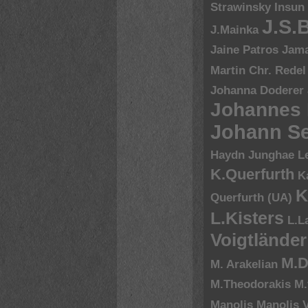
Strawinsky
Insun
J.S.
J.Mainka
Jaine Patros
Jam
Martin Chr. Redel
Johanna Doderer
Johannes
Johann Se
Haydn
Junghae L
K.Querfurth
K
K
Querfurth (UA)
L.Kisters
L.L
Voigtländer
M.D
M. Arakelian
M.Theodorakis
M.
Manolis
Manolis V