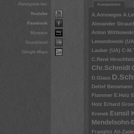
Randspiele bei:
Komponisten
Youtube
A.Anissegos
A.L
Facebook
Alexander Strauc
Anton Wittkowski
Myspace
Lewandowski (UA
Soundcloud
Lauber (UA)
C-M.
Google-Maps
C.René Hirschfel
Chr.Schmidt
D.Sch
D.Glaus
Detlef Bensmann
Flammer
E.Holz
E
Holz
Erhard Gros
Eunsil
Krenek
Mendelsohn-B
Franghiz Ali-Zade