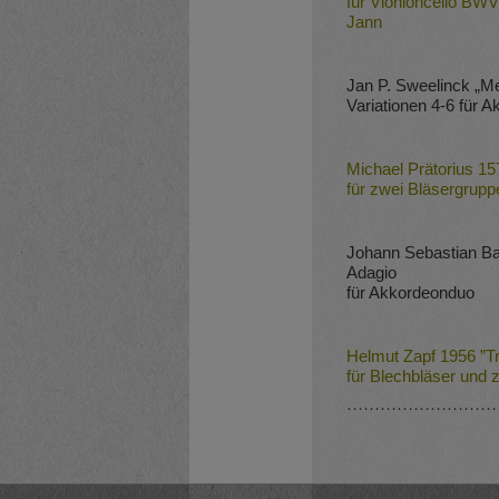
für Vionloncello BWV
Jann
Jan P. Sweelinck „M
Variationen 4-6 für 
Michael Prätorius 157
für zwei Bläsergrupp
Johann Sebastian B
Adagio
für Akkordeonduo
Helmut Zapf 1956 ”Tri
für Blechbläser und
………………………