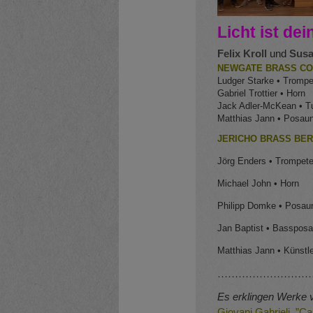
Licht ist de
Felix Kroll
und
Susa
NEWGATE BRASS C
Ludger Starke • Trompe
Gabriel Trottier • Horn
Jack Adler-McKean • T
Matthias Jann • Posaun
JERICHO BRASS BER
Jörg Enders • Trompet
Michael John • Horn
Philipp Domke • Posau
Jan Baptist • Basspos
Matthias Jann • Künstl
………………………
Es erklingen Werke 
Giovani Gabrieli ”C