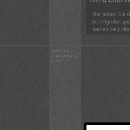
Zs
Hier sehen Sie 
Schriftgröße spi
Namen zeigt die 
www.arttweb.de
Logo K.Zapf & co.
© 2011