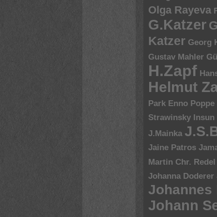
Olga Rayeva
G.Katzer
G
Katzer
Georg 
Gustav Mahler
Gü
H.Zapf
Hans
Helmut Za
Park Enno Poppe
Strawinsky
Insun
J.S.
J.Mainka
Jaine Patros
Jam
Martin Chr. Redel
Johanna Doderer
Johannes
Johann Se