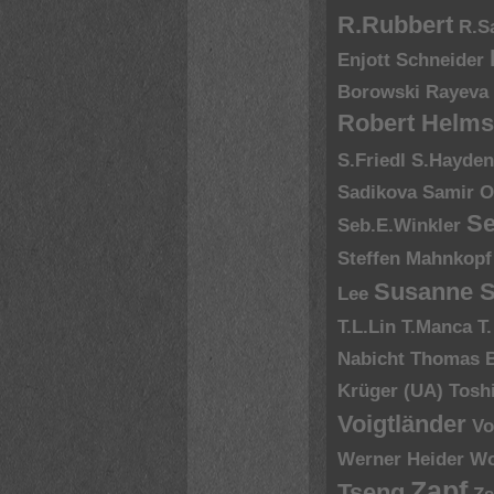
R.Rubbert
R.S
Enjott Schneider
Borowski
Rayeva
Robert Helms
S.Friedl
S.Hayde
Sadikova
Samir O
Se
Seb.E.Winkler
Steffen Mahnkopf
Susanne S
Lee
T.L.Lin
T.Manca
T
Nabicht
Thomas 
Krüger (UA)
Tosh
Voigtländer
Vo
Werner Heider
Wo
Zapf
Tseng