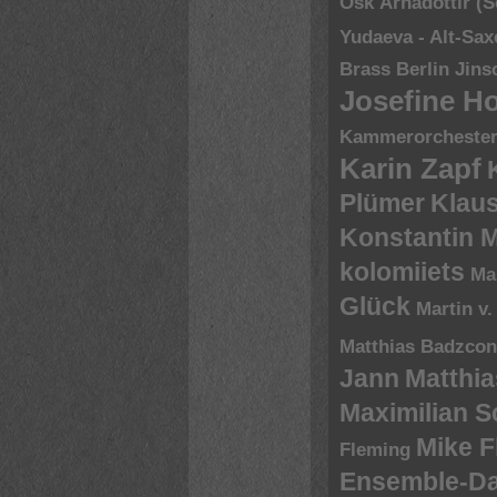
Òsk Àrnádottir (
Yudaeva - Alt-Sa
Brass Berlin
Jins
Josefine H
Kammerorchester 
Karin Zapf
Plümer
Klau
Konstantin 
kolomiiets
Ma
Glück
Martin v.
Matthias Badzco
Jann
Matthia
Maximilian 
Mike 
Fleming
Ensemble-D