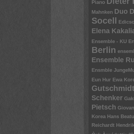
Dieter
Piano
Duo D
Mahnken
Socell
Edics
Elena Kakal
Ensemble - KU
En
Berlin
ensem
Ensemble R
Ensmble JungeMu
Eun Hur
Ewa Kor
Gutschmid
Schenker
Gak
Pietsch
Giovan
Korea
Hans Beatu
Reichardt
Hendri