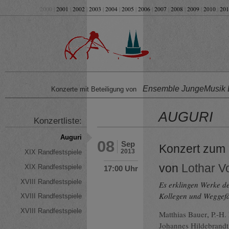
2000 |
2001
|
2002
|
2003
|
2004
|
2005
|
2006
|
2007
|
2008
|
2009
|
2010
|
201
Ensemble JungeMusik B
Konzerte mit Beteiligung von
AUGURI
Konzertliste:
Auguri
08
Sep
Konzert zum 
2013
XIX Randfestspiele
von
Lothar V
XIX Randfestspiele
17:00 Uhr
XVIII Randfestspiele
Es erklingen Werke d
Kollegen und Weggef
XVIII Randfestspiele
XVIII Randfestspiele
Matthias Bauer
,
P.-H. 
Johannes Hildebrandt