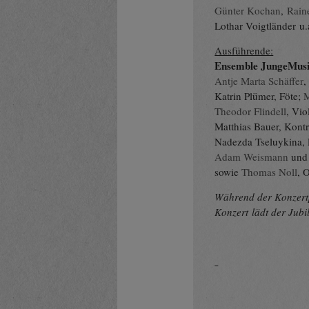
Günter Kochan
,
Rain
Lothar Voigtländer u.
Ausführende:
Ensemble JungeMusi
Antje Marta Schäffer
,
Katrin Plümer, Föte;
M
Theodor Flindell
, Vio
Matthias Bauer, Kont
Nadezda Tseluykina, 
Adam Weismann
un
sowie
Thomas Noll
, 
Während der Konzert
Konzert lädt der Jub