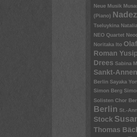
Neue Musik
Musa
Nadez
(Piano)
Tseluykina
Natali
NEO Quartet
Neoq
Ola
Noritaka Ito
Roman Yusip
Drees
Sabina M
Sankt-Annen
Berlin
Sayaka Yo
Simon Berg
Simo
Solisten Chor Ber
Berlin
St.-An
Susa
Stock
Thomas Bäch