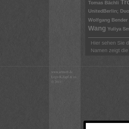
Tr
Tomas Bächli
UnitedBerlin; Du
Wolfgang Bender
Wang
Yuliya S
Hier sehen Sie d
Namen zeigt die 
www.arttweb.de
Logo K.Zapf & co.
© 2011