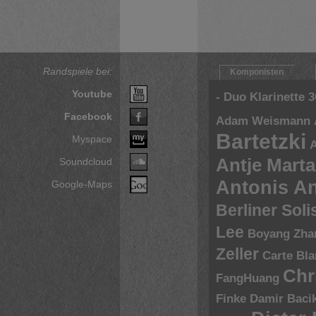
Randspiele bei:
Komponisten
Youtube
- Duo Klarinette
3
Facebook
Adam Weismann
Bartetzki
Myspace
A
Antje Marta
Soundcloud
Antonis A
Google-Maps
Berliner Sol
Lee
Boyang Zha
Zeller
Carte Bl
Chr
FangHuang
Finke
Damir Baci