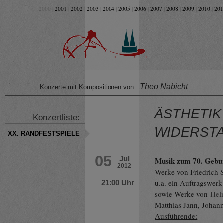
2000 |
2001
|
2002
|
2003
|
2004
|
2005
|
2006
|
2007
|
2008
|
2009
|
2010
|
201
Theo Nabicht
Konzerte mit Kompositionen von
ÄSTHETIK
Konzertliste:
WIDERST
XX. RANDFESTSPIELE
05
Jul
Musik zum 70. Gebu
2012
Werke von Friedrich 
u.a. ein Auftragswer
21:00 Uhr
sowie Werke von
Hel
Matthias Jann, Joha
Ausführende: