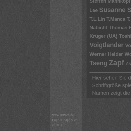
Steffen Mahnkopf
Susanne S
Lee
T.L.Lin
T.Manca
T
Nabicht
Thomas 
Krüger (UA)
Tosh
Voigtländer
Vo
Werner Heider
Wo
Zapf
Tseng
Zs
Hier sehen Sie 
Schriftgröße spi
Namen zeigt die 
www.arttweb.de
Logo K.Zapf & co.
© 2011