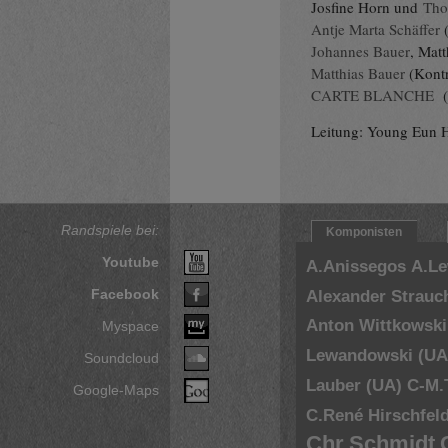
Josfine Horn und
Tho
Antje Marta Schäffer
(
Johannes Bauer
, Mat
Matthias Bauer
(Kontr
CARTE BLANCHE
(
Leitung: Young Eun 
Randspiele bei:
Komponisten
Youtube
A.Anissegos
A.L
Facebook
Alexander Strauc
Anton Wittkowski
Myspace
Lewandowski (UA
Soundcloud
Lauber (UA)
C-M.
Google-Maps
C.René Hirschfel
Chr.Schmidt