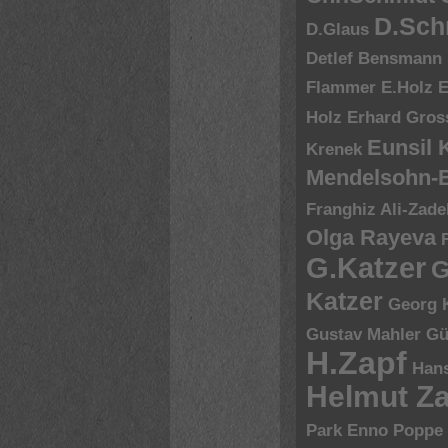
D.Sch
D.Glaus
Detlef Bensmann
Flammer
E.Holz
E
Holz
Erhard Gros
Eunsil
Krenek
Mendelsohn-B
Franghiz Ali-Zade
Olga Rayeva
G.Katzer
G
Katzer
Georg 
Gustav Mahler
Gü
H.Zapf
Hans
Helmut Za
Park Enno Poppe