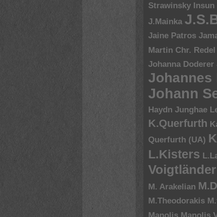
Strawinsky
Insun
J.S.
J.Mainka
Jaine Patros
Jam
Martin Chr. Redel
Johanna Doderer
Johannes
Johann Se
Haydn
Junghae L
K.Querfurth
K
K
Querfurth (UA)
L.Kisters
L.L
Voigtländer
M.D
M. Arakelian
M.Theodorakis
M.
Manolis
Manolis V