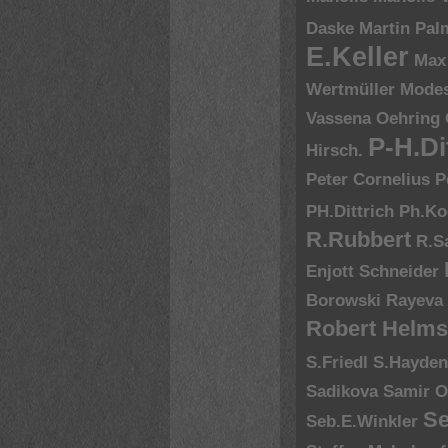
Daske
Martin Pal
E.Keller
Max
Wertmüller
Modes
Vassena
Oehring
P-H.Di
Hirsch.
Peter Cornelius
P
PH.Dittrich
Ph.Ko
R.Rubbert
R.S
Enjott Schneider
Borowski
Rayeva
Robert Helms
S.Friedl
S.Hayde
Sadikova
Samir O
Se
Seb.E.Winkler