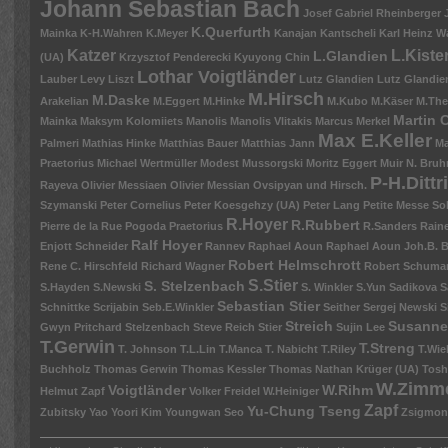
Johann Sebastian Bach
Josef Gabriel Rheinberger
K.Querfurth
Mainka
K-H.Wahren
K.Meyer
Kanajan
Kantscheli
Karl Heinz W
Katzer
L.Kiste
L.Glandien
(UA)
Krzysztof Penderecki
Kyuyong Chin
Lothar Voigtländer
Lauber
Levy
Liszt
Lutz Glandien
Lutz Glandien
M.Hirsch
M.Daske
Arakelian
M.Eggert
M.Hinke
M.Kubo
M.Käser
M.The
Martin 
Mainka
Maksym Kolomiiets
Manolis
Manolis Vlitakis
Marcus Merkel
Max E.Keller
Palmeri
Mathias Hinke
Matthias Bauer
Matthias Jann
Ma
Praetorius
Michael Wertmüller
Modest Mussorgski
Moritz Eggert
Muir
N. Bruh
P-H.Dittr
Rayeva
Olivier Messiaen
Olivier Messian
Ovsipyan und Hirsch.
Szymanski
Peter Cornelius
Peter Koesgehzy (UA)
Peter Lang
Petite Messe So
R.Hoyer
R.Rubbert
Pierre de la Rue
Pogoda
Praetorius
R.Sanders
Raine
Ralf Hoyer
Enjott Schneider
Rannev
Raphael Aoun
Raphael Aoun Joh.B. 
Robert Helmschrott
Rene C. Hirschfeld
Richard Wagner
Robert Schuma
S.Stier
S. Stelzenbach
S.Hayden
S.Newski
S. Winkler
S.Yun
Sadikova
S
Sebastian Stier
Schnittke
Scrijabin
Seb.E.Winkler
Seither
Sergej Newski
S
Streich
Susanne
Gwyn Pritchard
Stelzenbach
Steve Reich
Stier
Sujin Lee
T.Gerwin
T.Streng
T. Johnson
T.L.Lin
T.Manca
T. Nabicht
T.Riley
T.Wie
Buchholz
Thomas Gerwin
Thomas Kessler
Thomas Nathan Krüger (UA)
Tosh
W.Zimm
Voigtländer
W.Rihm
Helmut Zapf
Volker Freidel
W.Heiniger
Zapf
Yu-Chung Tseng
Zubitsky
Yao
Yoori Kim
Youngwan Seo
Zsigmon