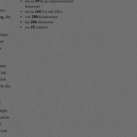
59%
davon
aus zeitgenössischem
Repertoire
no),
166
davon
UA oder DEA
288
ng
, die
von
Komponisten
206
mit
Interpreten
25
aus
Ländern
Piano
ur
s
uite
 hat
iert.
für die
“,
angte
mation
e
 von