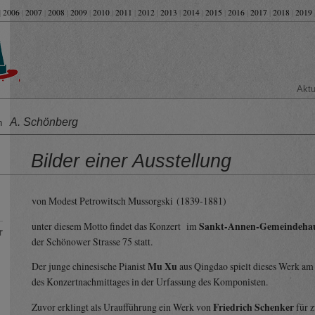
|
2006
|
2007
|
2008
|
2009
|
2010
|
2011
|
2012
|
2013
|
2014
|
2015
|
2016
|
2017
|
2018
|
2019
Aktu
A. Schönberg
on
Bilder einer Ausstellung
von Modest Petrowitsch Mussorgski (1839-1881)
unter diesem Motto findet das Konzert im
Sankt-Annen-Gemeindeha
r
der Schönower Strasse 75 statt.
Der junge chinesische Pianist
Mu Xu
aus Qingdao spielt dieses Werk am
des Konzertnachmittages in der Urfassung des Komponisten.
Zuvor erklingt als Uraufführung ein Werk von
Friedrich Schenker
für 