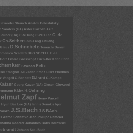
s
lexander Strauch
Anatoli Beloshitskyi
e Sanders (UA)
Astor Piazolla
Aziz
C. de
Lauber (UA)
C-M.Tung
C-W.D.Lee
Ch.Seither
k
Chih-Fang Chuang
D.Schnebel
.Glaus
D.Terauchi
Daniel
omenico Scarlatti
DUO SOCELL
E.-H.
 Holz
Erhard Grosskopf
Erich-Itor Kahn
Erich
chenker
Felix
F.Wessel
sel
Franghiz Ali-Zadeh
Franz Liszt
Friedrich
G.Irani
tz Voegeli
G.Bennett
G. Kampe
Katzer
Georg Katzer (UA)
Giesen
Giovanni
H.Oehring
henmann
H.Mex
elmut Zapf
Henry Purcell
o
Hyun Bae Lee (UA)
Iannis Xenakis
Igor
J.S.Bach
J.S.BAch.
Mainka
 Alfred Schnittke
Jean-Phillipe Rameau
ohanna Doderer
Johannes Boris Borowski
debrandt
Johann Seb. Bach