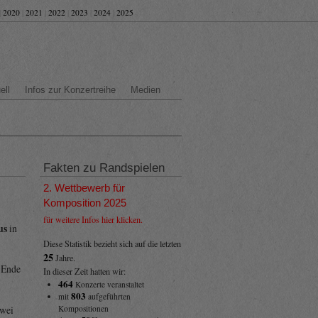
|
2020
|
2021
|
2022
|
2023
|
2024
|
2025
ell
Infos zur Konzertreihe
Medien
Fakten zu Randspielen
2. Wettbewerb für
Komposition 2025
für weitere Infos hier klicken.
us
in
Diese Statistik bezieht sich auf die letzten
25
Jahre.
 Ende
In dieser Zeit hatten wir:
464
Konzerte veranstaltet
803
mit
aufgeführten
zwei
Kompositionen