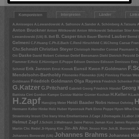
Interpreten
Länder
Link
Komponisten
A.Anissegos
A.Lewandowski
A. Safronov
A.Sander
A. Schönberg
A.Tatsuru
A
Anton Bruckner
Anton Wittkowski
Anton Wittkowski Sebastian Stier
Arn
B. Casper
Bernd Lauber
Lewandowski (UA)
B. Bell
BAch
Bauer
Bernd 
Gelmeni
C.F.Huang
C.Ph.E.Bach
C.René Hirschfeld
C.W.Cheng
Caesar Fran
Chr.Schmidt
Christian Steyer
Christoph Herndler
Conrad Paumann
D
Daske
Ott
David Robert Coleman
Detlef Bensmann
Diehl
Dietrich Petzold
D
Flammer
E.Holz
E.Hünnigen
E.Poppe
Edison Denisov
Edisson Denissov
Eres
F.S
Erik Janson
Eunsil Kwon
F.Goldmann
Schmid
Ernst Krenek
Mendelsohn-Bartholdy
Filonenko
Filonenko (UA)
Finnissy
Florian Wes
Friedrich Goldmann Olga Rayeva
Goldmann
Friedrich Schenker
Fri
G.Katzer
G.Pritchard
Georg 
Gabrieli
Georg Friedrich Händel
H.Keller
Battista Cirri
Gordon Kampe
Gustav Mahler
Günter Kochan
H.Lac
H.Zapf
H
Heidi Baader Nobs
Hansjörg Meier
Helmut Oehring
Hermann Keller
Hinke
Holz
Huber
Hyeonsuk Park Enno Poppe
Hyun-Wha Ch
Strawinsky
Insun Cho
Irany
Irina Emeliantseva
J.Cage
J.Domagala
J.Labor
J.
Helmut Zapf
J.Schütt
J.Wallmann
Jaine Patros
Jaman Koo
James Reynolds
Jin-Ah Ahn
Martin Chr. Redel
Ji-Hyang Kim
Jinsoo Kim
Joh.B. Borowski
J
Johannes Brahms
Johannes Hil
Johannes Borowski (UA)