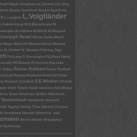
Josef Haydn
Junghae Lee
Juseub Lim
Jörg
ahren
Kaspar Querfurth
Kaspar Querfurth
L.Voigtländer
rs
L.Langlotz
 Gabriel Iranyi
M.A.Wesselmann
M.
odorakis
M.v.Allmen
M.Wehrli
M.Wiegand
Christoph Redel
Martin Daske
Martin
x Reger
Meßtorff
Michael Hirsch
Michael
ns
N. Schlierf
N. Vassena
Oehring
Olga
ich
P.H.Lang
P. Koeszeghy
P.Q.Phan
Pawel
lennelle
PH.Dittrich
Ph.Kocher
Piazzolla
Rainer Rubbert
r Killius
Rainer Rubbert
Borowski
Rayeva
Reinhold
Reinhold Gliere
S.E.Winkler
nn
Rubbert
S.Corbett
S.Friedl
amir Odeh Tamini
Sarah Nemtsov
Schellhase
imon Steen-Andersen
Steffen Mahnkopf
 Stelzenbach
Sweelinck
Sweelink
lecki
Taymur Streng
Theo Nabicht
Thomas
io Hosokawa
Valentin Silvestrov und
ermann
Werner Heider
Wolodymyr
d Szathmary