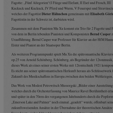
Fagotte: „Fünf Allegorien“(I Fliege und Elefant, II Esel und Frosch, III
Kuckuck und Kuckuck, IV Pferd und Wurm, V Feuerspei und Stravinsci
welches der Fagottist
Dieter Hähnchen
gemeinsam mit
Elisabeth Göri
Fagottistin in der Schweiz ist, darbieten wird.
Zusammen mit dem Pianisten Mu Xu kommt ein Trio für 2 Fagotte und 
von dem in Berlin lebenden Pianisten und Komponisten
Bernd Casper
z
Uraufführung. Bernd Casper war Professor für Klavier an der HfM Hann
Eisler und Pianist an der Staatsoper Berlin.
Als weiteren Programmpunkt spielt Mu Xu die spätromantische Klaviers
op.25 von Arnold Schönberg. Schönberg, als Begründer der 12tonmusik,
dieses Werk als eines seiner ersten Werke mit 12tontechnik 1921 kompon
Es sticht aus seiner spätromantischen Herkunft heraus als Schlüsselwerk 
Zukunft des Musikschaffens in Europa zwischen den beiden Weltkriegen.
Das Werk von Modest Petrowitsch Mussorgski „Bilder einer Ausstellung
welches durch die Orchesterfassung von Maurice Ravel Berühmtheit erl
und später in den 70ern des vergangenen Jahrhunderts durch die Popfor
„Emerson Lake and Palmer“ noch einmal „geadelt“ wurde, offenbart sein
zukunftsweisenden Ansätze in der Übernahme der theoretischen Ansätze