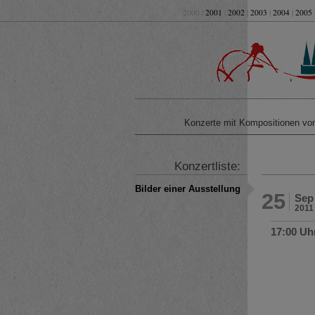
2000 |
2001
|
2002
|
2003
|
2004
|
2005
Konzerte mit Kompositionen v
Konzertliste:
Bilder einer Ausstellung
25
Sep
2011
17:00 Uh