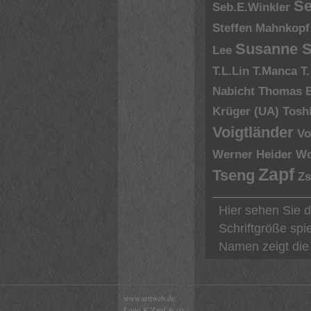
Se
Seb.E.Winkler
Steffen Mahnkopf
Susanne S
Lee
T.L.Lin
T.Manca
T
Nabicht
Thomas 
Krüger (UA)
Tosh
Voigtländer
Vo
Werner Heider
Wo
Zapf
Tseng
Zs
Hier sehen Sie 
Schriftgröße spi
Namen zeigt die 
www.arttweb.de
Logo K.Zapf & co.