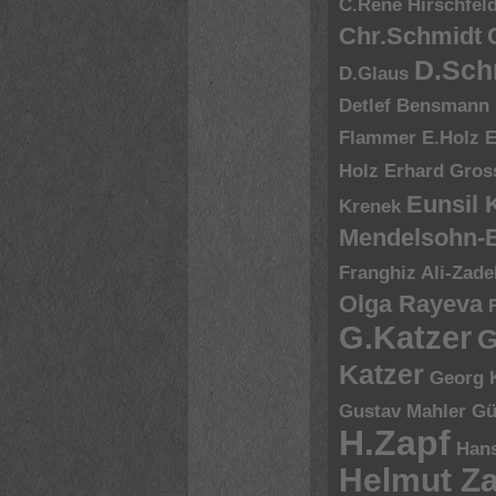
C.René Hirschfel
Chr.Schmidt
D.Sch
D.Glaus
Detlef Bensmann
Flammer
E.Holz
E
Holz
Erhard Gros
Eunsil
Krenek
Mendelsohn-B
Franghiz Ali-Zade
Olga Rayeva
G.Katzer
G
Katzer
Georg 
Gustav Mahler
Gü
H.Zapf
Hans
Helmut Za