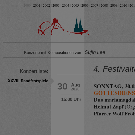
2000 |
2001
|
2002
|
2003
|
2004
|
2005
|
2006
|
2007
|
2008
|
2009
|
2010
|
201
Sujin Lee
Konzerte mit Kompositionen von
4. Festival
Konzertliste:
XXVIII.Randfestspiele
30
SONNTAG, 30.08
Aug
2020
GOTTESDIEN
Duo mariamagda
15:00 Uhr
Helmut Zapf
(Org
Pfarrer Wolf Frö