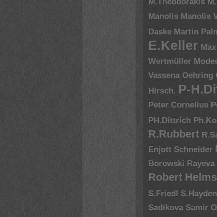
M.Theodorakis
M.
Manolis
Manolis V
Daske
Martin Pal
E.Keller
Max
Wertmüller
Modes
Vassena
Oehring
P-H.Di
Hirsch.
Peter Cornelius
P
PH.Dittrich
Ph.Ko
R.Rubbert
R.S
Enjott Schneider
Borowski
Rayeva
Robert Helms
S.Friedl
S.Hayde
Sadikova
Samir O