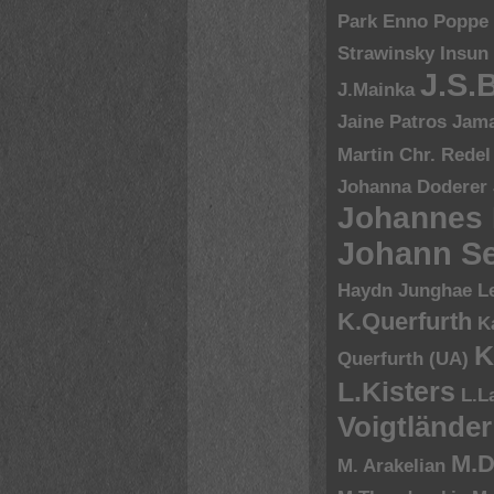
Park Enno Poppe
Strawinsky
Insun
J.S.
J.Mainka
Jaine Patros
Jam
Martin Chr. Redel
Johanna Doderer
Johannes
Johann Se
Haydn
Junghae L
K.Querfurth
K
K
Querfurth (UA)
L.Kisters
L.L
Voigtländer
M.D
M. Arakelian