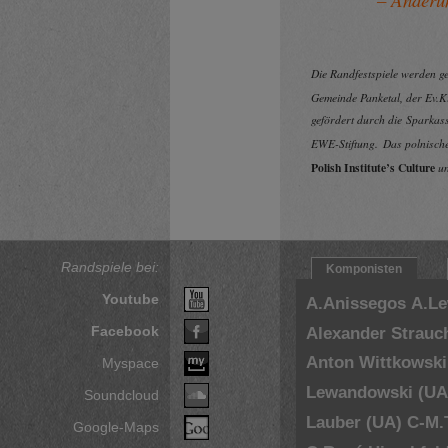
Die Randfestspiele werden 
Gemeinde Panketal, der Ev.
gefördert durch die Sparkass
EWE-Stiftung.
Das polnisc
Polish Institute’s Culture
u
Randspiele bei:
Komponisten
Youtube
A.Anissegos
A.L
Facebook
Alexander Strauc
Anton Wittkowski
Myspace
Lewandowski (UA
Soundcloud
Lauber (UA)
C-M.
Google-Maps