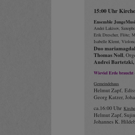
15:00 Uhr Kirch
Ensemble JungeMus
Andei Lakisov, Saxopho
Erik Drescher, Flöte; M
Isabelle Klemt, Violonc
Duo mariamagda
Thomas Noll
, Org
Andrei Bartetzki
Wieviel Erde braucht
Gemeindehaus
Helmut Zapf
, Edi
Georg Katzer, Joh
ca.16:00 Uhr
Kirch
Helmut Zapf, Suji
Johannes K. Hilde