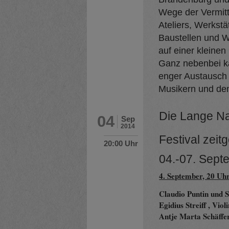
Wege der Vermitt
Ateliers, Werkstä
Baustellen und 
auf einer kleine
Ganz nebenbei ka
enger Austausch
Musikern und de
Die Lange Na
04
Sep
2014
Festival zei
20:00 Uhr
04.-07. Sept
4. September, 20 Uh
Claudio Puntin und 
Egidius Streiff , Viol
Antje Marta Schäffe