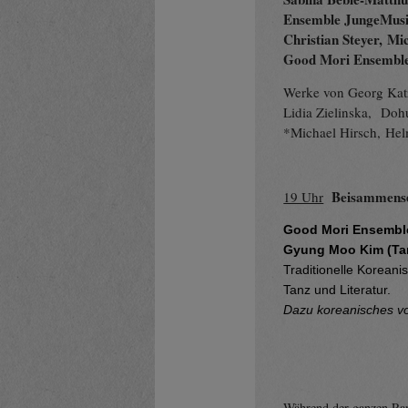
Ensemble JungeMus
Christian Steyer,
Mic
Good Mori Ensemble 
Werke von Georg Katz
Lidia Zielinska, Do
*Michael Hirsch, Hel
Beisammense
19 Uhr
Good Mori Ensemble
Gyung Moo Kim (Tan
Traditionelle Koreani
Tanz und Literatur.
Dazu koreanisches v
Während der ganzen Ran