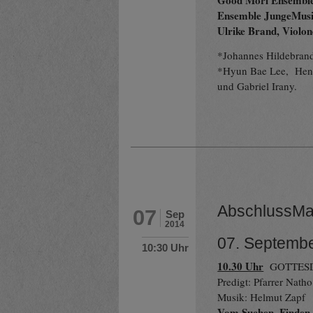
Ensemble JungeMusi
Ulrike Brand, Violon
*Johannes Hildebran
*Hyun Bae Lee, Henr
und Gabriel Irany.
AbschlussMa
07
Sep
2014
07. Septemb
10:30 Uhr
10.30 Uhr
GOTTESD
Predigt: Pfarrer Natho
Musik: Helmut Zapf
Vom Suchen, Finden