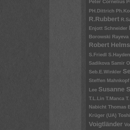
Peter Cornelius
P
PH.Dittrich
Ph.Ko
R.Rubbert
R.S
Enjott Schneider
Borowski
Rayeva
Robert Helms
S.Friedl
S.Hayde
Sadikova
Samir O
Se
Seb.E.Winkler
Steffen Mahnkopf
Susanne S
Lee
T.L.Lin
T.Manca
T
Nabicht
Thomas 
Krüger (UA)
Tosh
Voigtländer
Vo