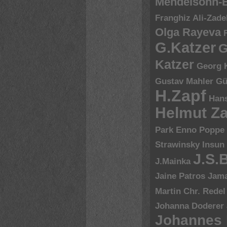
Mendelsohn-B
Franghiz Ali-Zade
Olga Rayeva
G.Katzer
G
Katzer
Georg 
Gustav Mahler
Gü
H.Zapf
Hans
Helmut Za
Park Enno Poppe
Strawinsky
Insun
J.S.
J.Mainka
Jaine Patros
Jam
Martin Chr. Redel
Johanna Doderer
Johannes