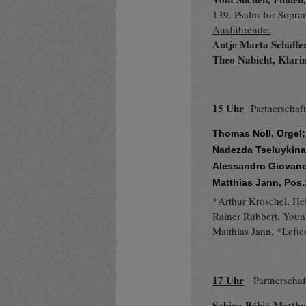
139. Psalm für Sopra
Ausführende:
Antje Marta Schäffer
Theo Nabicht, Klari
15
Uhr
Partnerschaf
Thomas Noll, Orgel; 
Nadezda Tseluykina,
Alessandro Giovano
Matthias Jann, Pos.
*Arthur Kroschel, He
Rainer Rubbert, Youn
Matthias Jann, *Lefte
17 Uhr
Partnerscha
Sabina Bébié-Matthus,