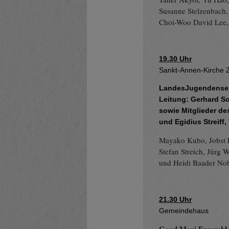
Susanne Stelzenbach,
Choi-Woo David Lee,
19.30 Uhr
Sankt-Annen-Kirche 
LandesJugendensem
Leitung: Gerhard Sc
sowie Mitglieder d
und Egidius Streiff,
Mayako Kubo, Jobst L
Stefan Streich, Jürg 
und Heidi Baader No
21.30 Uhr
Gemeindehaus
Good Mori Ensembl