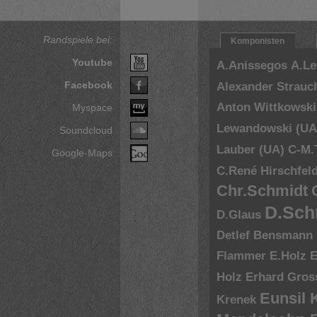
Randspiele bei:
Komponisten
Youtube
A.Anissegos
A.L
Facebook
Alexander Strauc
Anton Wittkowski
Myspace
Lewandowski (UA
Soundcloud
Lauber (UA)
C-M.
Google-Maps
C.René Hirschfel
Chr.Schmidt
D.Sch
D.Glaus
Detlef Bensmann
Flammer
E.Holz
E
Holz
Erhard Gros
Eunsil
Krenek