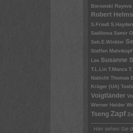
Borowski
Rayeva
Robert Helms
S.Friedl
S.Hayde
Sadikova
Samir O
Se
Seb.E.Winkler
Steffen Mahnkopf
Susanne S
Lee
T.L.Lin
T.Manca
T
Nabicht
Thomas 
Krüger (UA)
Tosh
Voigtländer
Vo
Werner Heider
Wo
Zapf
Tseng
Zs
Hier sehen Sie 