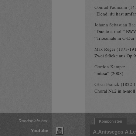
Conrad Paumann
(14
“Elend, du hast umfa
Johann Sebastian Bac
“Duetto e-moll” BW
“Triosonate in G-Du
Max Reger
(1873-191
Zwei Stücke aus Op.9
Gordon Kampe
:
“missa” (2008)
César Franck
(1822-1
Choral Nr.2 in h-moll
Randspiele bei:
Komponisten
Youtube
A.Anissegos
A.L