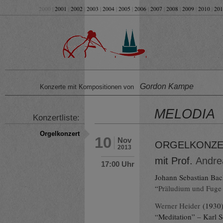
2000 |
2001
|
2002
|
2003
|
2004
|
2005
|
2006
|
2007
|
2008
|
2009
|
2010
|
201
Gordon Kampe
Konzerte mit Kompositionen von
MELODIA
Konzertliste:
Orgelkonzert
10
Nov
ORGELKONZE
2013
mit Prof.
Andre
17:00 Uhr
Johann Sebastian Bac
“
Präludium und Fuge 
Werner Heider
(1930)
“Meditation” – Karl