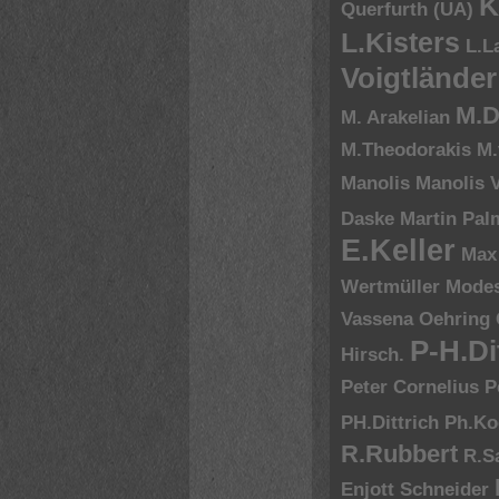
K
Querfurth (UA)
L.Kisters
L.L
Voigtländer
M.D
M. Arakelian
M.Theodorakis
M.
Manolis
Manolis V
Daske
Martin Pal
E.Keller
Max
Wertmüller
Modes
Vassena
Oehring
P-H.Di
Hirsch.
Peter Cornelius
P
PH.Dittrich
Ph.Ko
R.Rubbert
R.S
Enjott Schneider