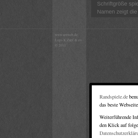
Schriftgröße spi
Namen zeigt die 
www.arttweb.de
Logo K.Zapf & co.
© 2011
Randspiele.de
benu
das beste Webseite
Weiterführende Inf
den Klick auf folg
Datenschutzerklär