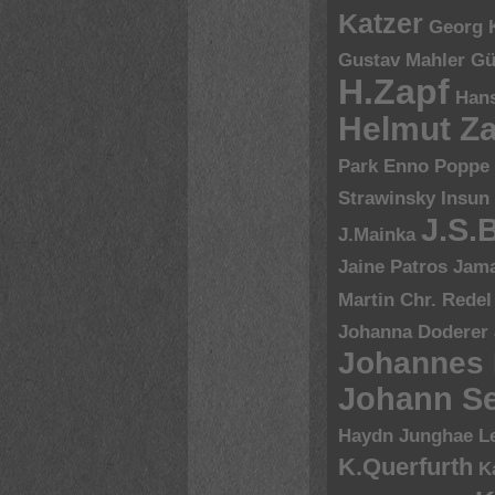
Katzer
Georg 
Gustav Mahler
Gü
H.Zapf
Hans
Helmut Za
Park Enno Poppe
Strawinsky
Insun
J.S.
J.Mainka
Jaine Patros
Jam
Martin Chr. Redel
Johanna Doderer
Johannes
Johann Se
Haydn
Junghae L
K.Querfurth
K