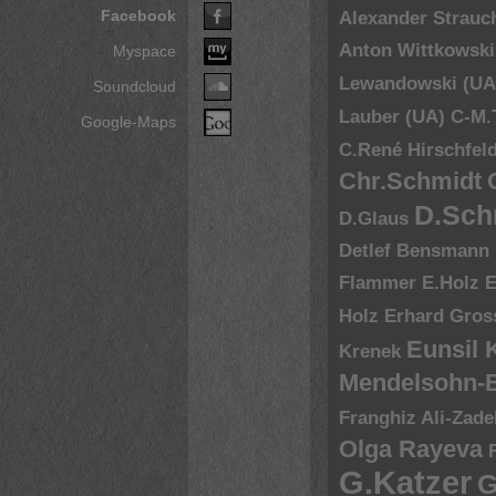
Facebook
Alexander Strauc
Anton Wittkowski
Myspace
Lewandowski (UA
Soundcloud
Lauber (UA)
C-M.
Google-Maps
C.René Hirschfel
Chr.Schmidt
D.Sch
D.Glaus
Detlef Bensmann
Flammer
E.Holz
E
Holz
Erhard Gros
Eunsil
Krenek
Mendelsohn-B
Franghiz Ali-Zade
Olga Rayeva
G.Katzer
G