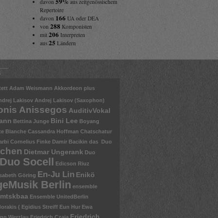
59%
davon
aus zeitgenössischem
Repertoire
166
davon
UA oder DEA
288
von
Komponisten
206
mit
Interpreten
25
aus
Ländern
s
ett
Adam Weismann
Akkordeon plus
ndrej Lakisov
Andrej Lakisov (Saxophon)
onis Anissegos
AuditivVokal
mann
Bini Lee
Bettina Junge
Boyang
te Blanche
Cassandra Hoffman
Chatschatur
arbi
Cornelius Finke
Damir Bacikin
das Duo
nchen
Dietmar Ungerank
Duo
Duo Socell
Edicson Riuz
En-Ju Lin
Enikö
isabeth Göring
eMusik Berlin
ensemble
mtskbaa
Ensemble UnitedBerlin
rakis ( Egidius Streiff
Eun Hur
Ewa
Friedrich
nn Werzlau
Friedrich Czaja