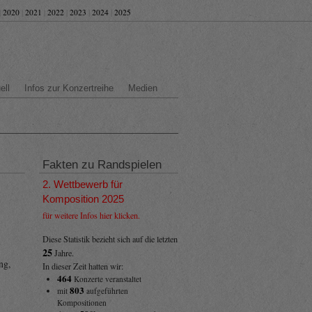
|
2020
|
2021
|
2022
|
2023
|
2024
|
2025
ell
Infos zur Konzertreihe
Medien
Fakten zu Randspielen
2. Wettbewerb für
Komposition 2025
für weitere Infos hier klicken.
Diese Statistik bezieht sich auf die letzten
25
Jahre.
ng,
In dieser Zeit hatten wir:
464
Konzerte veranstaltet
803
mit
aufgeführten
Kompositionen