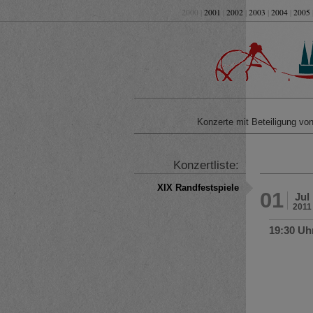
2000 |
2001
|
2002
|
2003
|
2004
|
2005
Konzerte mit Beteiligung v
Konzertliste:
XIX Randfestspiele
01
Jul
2011
19:30 Uh