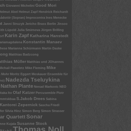
sch
Good Mori
Giovanni Michelini
Helmut Abel
Helmut Zapf
Hendrick Reichardt
ádottir (Sopran)
Improcontra
Ines Menecke
mt
Janni Struzyk
Jericho Brass Berlin
Jinsoo
ith Lüpold
Julia Smirnova
Jörgen Brilling
Karin Zapf
Katharina Hanstedt
orf
Konstantin Manaev
ariamagdalena
chese
Marianna Schürmann
Martin Daske
zong
Matthias Badzcong
tthias Müller
Matthias und JOhannes
Mike
Michail Paweletz
Mike Fleming
a Mohr
Moritz Eggert
Moskauer Ensemble für
Nadezda Tseluykina
no)
Nathan Plante
Nenad Markovic
NEO
Olaf Katzer
itaka Ito
Percusemble
Piotr
S.Jakob Drees
mmtskbaa
Sabina
Kantorei Zepernick
Sascha Friedl
fer
Silvia Hinz
Simon Berg
Simon Strasser
Sonar
ar Quartett
Susanne Stock
nne Kujala
Thomas Noll
Bächli