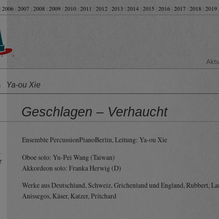
|
2006
|
2007
|
2008
|
2009
|
2010
|
2011
|
2012
|
2013
|
2014
|
2015
|
2016
|
2017
|
2018
|
2019
Aktu
Ya-ou Xie
on
Geschlagen – Verhaucht
Ensemble PercussionPianoBerlin, Leitung: Ya-ou Xie
Oboe solo: Yu-Pei Wang (Taiwan)
r
Akkordeon solo: Franka Herwig (D)
Werke aus Deutschland, Schweiz, Grichenland und England, Rubbert, La
Anissegos, Käser, Katzer, Pritchard