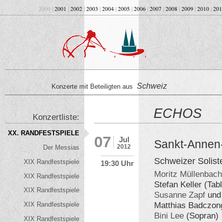
2000 |
2001
|
2002
|
2003
|
2004
|
2005
|
2006
|
2007
|
2008
|
2009
|
2010
|
201
Schweiz
Konzerte mit Beteiligten aus
ECHOS
Konzertliste:
XX. RANDFESTSPIELE
07
Jul
Sankt-Annen-
2012
Der Messias
Schweizer Solis
XIX Randfestspiele
19:30 Uhr
Moritz Müllenbac
XIX Randfestspiele
Stefan Keller (Tab
XIX Randfestspiele
Susanne Zapf
und
Matthias Badczong
XIX Randfestspiele
Bini Lee
(Sopran)
XIX Randfestspiele