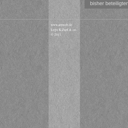
bisher beteiligt
www.arttweb.de
Logo K.Zapf & co.
© 2011