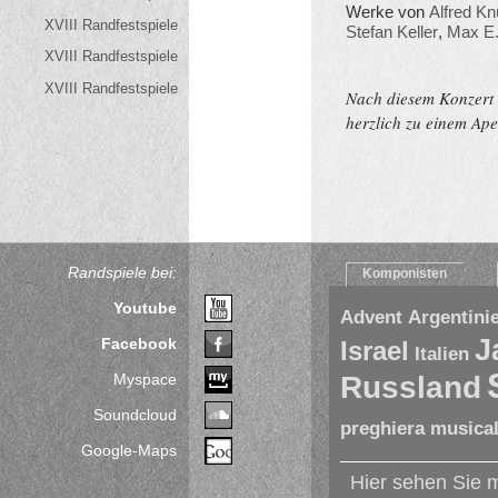
Werke von
Alfred Kn
XVIII Randfestspiele
Stefan Keller
,
Max E.
XVIII Randfestspiele
XVIII Randfestspiele
Nach diesem Konzert 
herzlich zu einem Ape
Randspiele bei:
Komponisten
Youtube
Advent
Argentini
J
Facebook
Israel
Italien
Myspace
Russland
Soundcloud
preghiera musicale
Google-Maps
Hier sehen Sie m