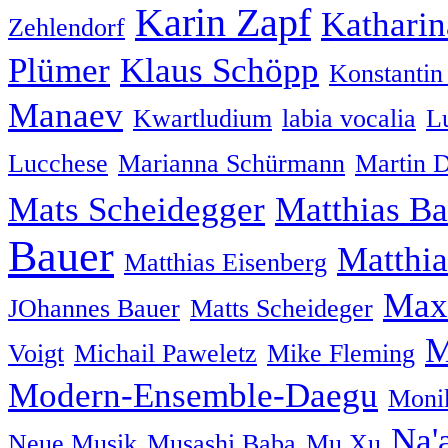
Karin Zapf
Katharin
Zehlendorf
Plümer
Klaus Schöpp
Konstanti
Manaev
Kwartludium
labia vocalia
L
Lucchese
Marianna Schürmann
Martin 
Mats Scheidegger
Matthias B
Bauer
Matthia
Matthias Eisenberg
Max
JOhannes Bauer
Matts Scheideger
M
Voigt
Michail Paweletz
Mike Fleming
Modern-Ensemble-Daegu
Moni
Na'
Neue Musik
Musashi Baba
Mu Xu