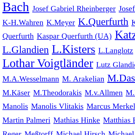
Bach
Josef Gabriel Rheinberger
Jose
K.Querfurth
K-H.Wahren
K.Meyer
Kat
Querfurth
Kaspar Querfurth (UA)
L.Kisters
L.Glandien
L.Langlotz
Lothar Voigtländer
Lutz Glandi
M.Das
M.A.Wesselmann
M. Arakelian
M.Käser
M.Theodorakis
M.v.Allmen
M.
Manolis
Manolis Vlitakis
Marcus Merke
Martin Palmeri
Mathias Hinke
Matthias 
Reger
Meßtorff
Michael Hirsch
Michael 