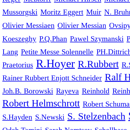
Mussorgski
Moritz Eggert
Muir
N. Bruh
Olivier Messiaen
Olivier Messian
Ovsipy
Koeszeghy
P.Q.Phan
Pawel Szymanski
P
Lang
Petite Messe Solennelle
PH.Dittric
R.Hoyer
R.Rubbert
Praetorius
R.
Ralf 
Rainer Rubbert Enjott Schneider
Joh.B. Borowski
Rayeva
Reinhold
Reinh
Robert Helmschrott
Robert Schuma
S. Stelzenbach
S.Hayden
S.Newski