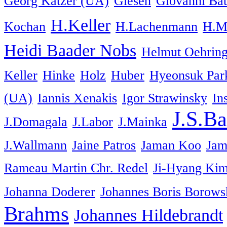
Georg Katzer (UA)
Giesen
Giovanni Batt
H.Keller
Kochan
H.Lachenmann
H.M
Heidi Baader Nobs
Helmut Oehrin
Keller
Hinke
Holz
Huber
Hyeonsuk Par
(UA)
Iannis Xenakis
Igor Strawinsky
In
J.S.B
J.Domagala
J.Labor
J.Mainka
J.Wallmann
Jaine Patros
Jaman Koo
Jam
Rameau Martin Chr. Redel
Ji-Hyang Ki
Johanna Doderer
Johannes Boris Borows
Brahms
Johannes Hildebrandt