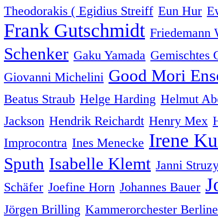
Theodorakis ( Egidius Streiff
Eun Hur
E
Frank Gutschmidt
Friedemann 
Schenker
Gaku Yamada
Gemischtes 
Good Mori Ens
Giovanni Michelini
Beatus Straub
Helge Harding
Helmut Ab
Jackson
Hendrik Reichardt
Henry Mex
Irene Ku
Improcontra
Ines Menecke
Sputh
Isabelle Klemt
Janni Struz
J
Schäfer
Joefine Horn
Johannes Bauer
Jörgen Brilling
Kammerorchester Berline