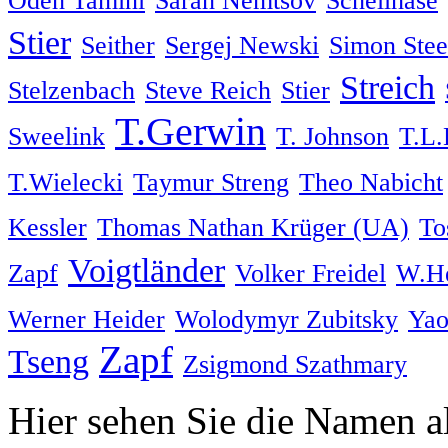
Odeh Tamini
Sarah Nemtsov
Schellhase
Stier
Seither
Sergej Newski
Simon Ste
Streich
Stelzenbach
Steve Reich
Stier
T.Gerwin
Sweelink
T. Johnson
T.L.
T.Wielecki
Taymur Streng
Theo Nabicht
Kessler
Thomas Nathan Krüger (UA)
To
Voigtländer
Zapf
Volker Freidel
W.He
Werner Heider
Wolodymyr Zubitsky
Ya
Zapf
Tseng
Zsigmond Szathmary
Hier sehen Sie die Namen a