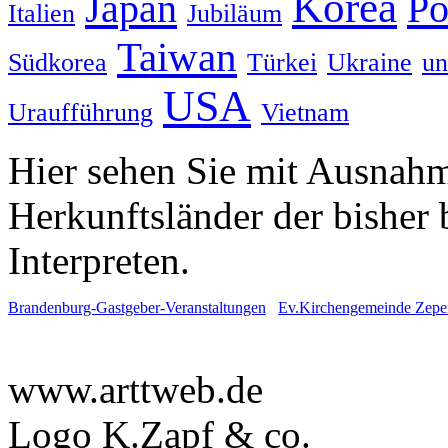
Korea
Japan
Po
Italien
Jubiläum
Taiwan
Südkorea
Türkei
Ukraine
un
USA
Uraufführung
Vietnam
Hier sehen Sie mit Ausnahme
Herkunftsländer der bisher
Interpreten.
Brandenburg-Gastgeber-Veranstaltungen
Ev.Kirchengemeinde Zepe
www.arttweb.de
Logo K.Zapf & co.