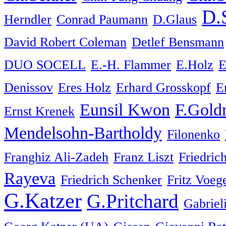
D.
Herndler
Conrad Paumann
D.Glaus
David Robert Coleman
Detlef Bensmann
DUO SOCELL
E.-H. Flammer
E.Holz
E
Denissov
Eres Holz
Erhard Grosskopf
E
Eunsil Kwon
F.Gold
Ernst Krenek
Mendelsohn-Bartholdy
Filonenko
Franghiz Ali-Zadeh
Franz Liszt
Friedri
Rayeva
Friedrich Schenker
Fritz Voege
G.Katzer
G.Pritchard
Gabriel