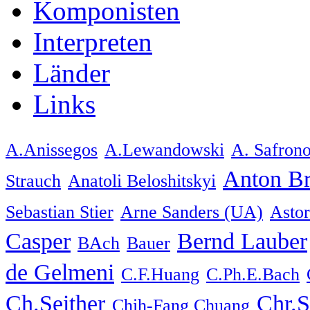
Komponisten
Interpreten
Länder
Links
A.Anissegos
A.Lewandowski
A. Safron
Anton Br
Strauch
Anatoli Beloshitskyi
Sebastian Stier
Arne Sanders (UA)
Astor
Casper
Bernd Lauber
BAch
Bauer
de Gelmeni
C.F.Huang
C.Ph.E.Bach
Ch.Seither
Chr.
Chih-Fang Chuang