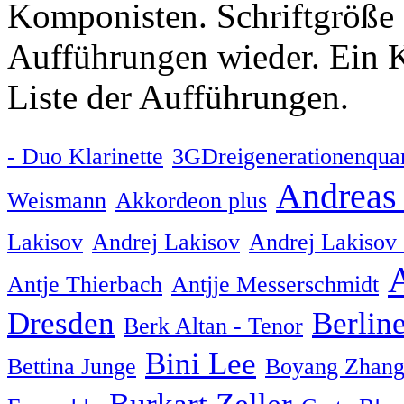
Komponisten. Schriftgröße 
Aufführungen wieder. Ein K
Liste der Aufführungen.
- Duo Klarinette
3GDreigenerationenquar
Andreas
Weismann
Akkordeon plus
Lakisov
Andrej Lakisov
Andrej Lakisov
Antje Thierbach
Antjje Messerschmidt
Dresden
Berline
Berk Altan - Tenor
Bini Lee
Bettina Junge
Boyang Zhang
Burkart Zeller