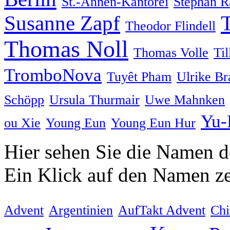
St.-Annen-Kantorei
Stephan R
Susanne Zapf
Theodor Flindell
Thomas Noll
Thomas Volle
Ti
TromboNova
Tuyêt Pham
Ulrike Br
Schöpp
Ursula Thurmair
Uwe Mahnken
Yu-
ou Xie
Young Eun
Young Eun Hur
Hier sehen Sie die Namen der
Ein Klick auf den Namen zei
Advent
Argentinien
AufTakt Advent
Chi