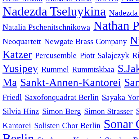
Nadezda Tseluykina
Nadezda 
Nathan P
Natalia Pschenitschnikowa
N
Neoquartett
Newgate Brass Company
Katzer
Percusemble
Piotr Salajczyk
R
Yusipey
S.Ja
Rummel
Rummtskbaa
Ma
Sankt-Annen-Kantorei
San
Friedl
Saxofonquadrat Berlin
Sayaka Yo
Silvia Hinz
Simon Berg
Simon Strasser
Sonar 
Kantorei
Solisten Chor Berlin
Berlin