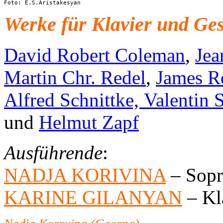
Foto: E.S.Aristakesyan
Werke für Klavier und Ge
David Robert Coleman
,
Jea
Martin Chr. Redel
,
James R
Alfred Schnittke,
Valentin 
und
Helmut Zapf
Ausführende
:
NADJA KORIVINA
– Sop
KARINE GILANYAN
– Kl