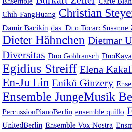
Ensemble
Carte Bla
Christian Steye
Chih-FangHuang
Damir Bacikin
das Duo Tocar: Susanne Z
Dieter Hähnchen
Dietmar U
Diversitas
Duo Goldrausch
DuoKaya
Egidius Streiff
Elena Kakal
En-Ju Lin
Enikö Ginzery
Ense
Ensemble JungeMusik Be
PercussionPianoBerlin
ensemble quillo
UnitedBerlin
Ensemble Vox Nostra
Ensm