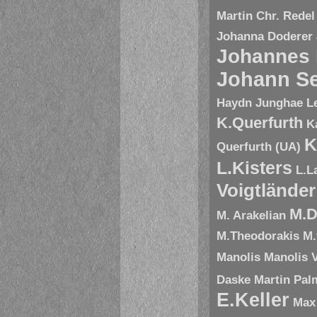
Martin Chr. Redel
Johanna Doderer
Johannes
Johann Se
Haydn
Junghae L
K.Querfurth
K
K
Querfurth (UA)
L.Kisters
L.L
Voigtländer
M.D
M. Arakelian
M.Theodorakis
M.
Manolis
Manolis V
Daske
Martin Pal
E.Keller
Max