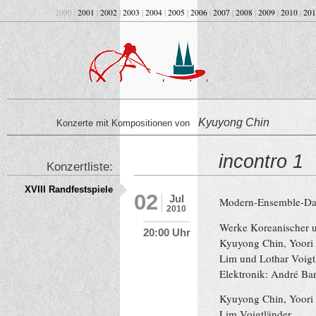
2000 |
2001
|
2002
|
2003
|
2004
|
2005
|
2006
|
2007
|
2008
|
2009
|
2010
|
201
Kyuyong Chin
Konzerte mit Kompositionen von
incontro 1
Konzertliste:
XVIII Randfestspiele
02
Jul
Modern-Ensemble-Da
2010
Werke Koreanischer 
20:00 Uhr
Kyuyong Chin, Yoori 
Lim und Lothar Voigt
Elektronik: André Ba
Kyuyong Chin, Yoori 
Lim,Voigtländer