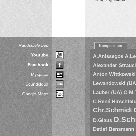
Randspiele bei:
Komponisten
Youtube
A.Anissegos
A.L
Facebook
Alexander Strauc
Anton Wittkowski
Myspace
Lewandowski (UA
Soundcloud
Lauber (UA)
C-M.
Google-Maps
C.René Hirschfel
Chr.Schmidt
D.Sch
D.Glaus
Detlef Bensmann