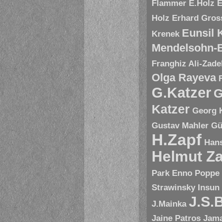
Flammer
E.Holz
E
Holz
Erhard Gros
Eunsil
Krenek
Mendelsohn-B
Franghiz Ali-Zade
Olga Rayeva
G.Katzer
G
Katzer
Georg 
Gustav Mahler
Gü
H.Zapf
Hans
Helmut Za
Park Enno Poppe
Strawinsky
Insun
J.S.
J.Mainka
Jaine Patros
Jam