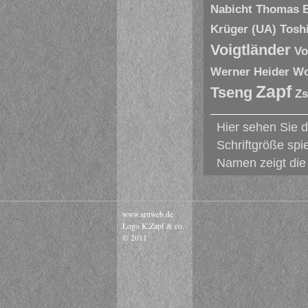
Nabicht
Thomas 
Krüger (UA)
Tosh
Voigtländer
Vo
Werner Heider
Wo
Zapf
Tseng
Zs
Hier sehen Sie 
Schriftgröße spi
Namen zeigt die 
www.arttweb.de
Logo K.Zapf & co.
© 2011