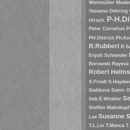
Wertmüller
Modes
Vassena
Oehring
P-H.Di
Hirsch.
Peter Cornelius
P
PH.Dittrich
Ph.Ko
R.Rubbert
R.S
Enjott Schneider
Borowski
Rayeva
Robert Helms
S.Friedl
S.Hayde
Sadikova
Samir O
Se
Seb.E.Winkler
Steffen Mahnkopf
Susanne S
Lee
T.L.Lin
T.Manca
T