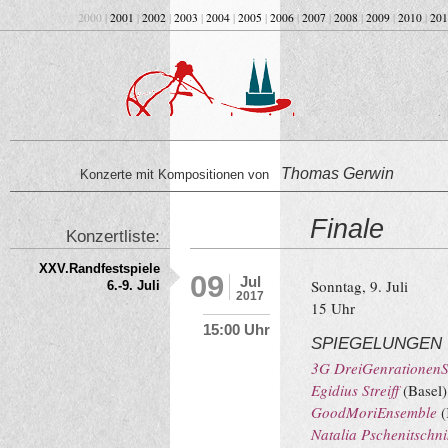
2000 |
2001
|
2002
|
2003
|
2004
|
2005
|
2006
|
2007
|
2008
|
2009
|
2010
|
201
Thomas Gerwin
Konzerte mit Kompositionen von
Finale
Konzertliste:
XXV.Randfestspiele
09
Jul
Sonntag, 9. Juli
6.-9. Juli
2017
15 Uhr
15:00 Uhr
SPIEGELUNGEN
3G DreiGenrationenSt
Egidius Streiff
(Basel)
GoodMoriEnsemble
(
Natalia Pschenitschn