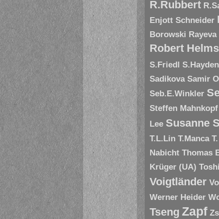
R.Rubbert
R.S
Enjott Schneider
Borowski
Rayeva
Robert Helms
S.Friedl
S.Hayde
Sadikova
Samir O
Se
Seb.E.Winkler
Steffen Mahnkopf
Susanne S
Lee
T.L.Lin
T.Manca
T
Nabicht
Thomas 
Krüger (UA)
Tosh
Voigtländer
Vo
Werner Heider
Wo
Zapf
Tseng
Zs