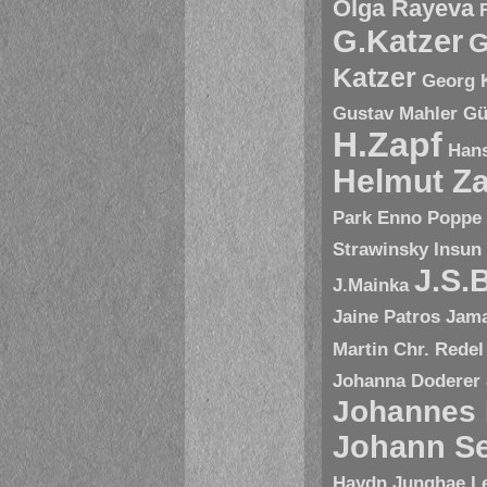
Olga Rayeva
G.Katzer
G
Katzer
Georg 
Gustav Mahler
Gü
H.Zapf
Hans
Helmut Za
Park Enno Poppe
Strawinsky
Insun
J.S.
J.Mainka
Jaine Patros
Jam
Martin Chr. Redel
Johanna Doderer
Johannes
Johann Se
Haydn
Junghae L