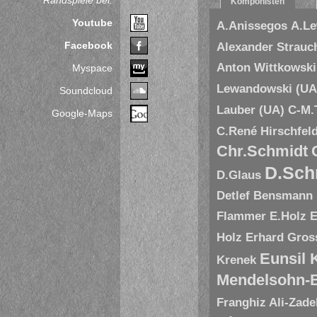
Randspiele bei:
Komponisten
Youtube
A.Anissegos
A.L
Facebook
Alexander Strauc
Anton Wittkowski
Myspace
Lewandowski (UA
Soundcloud
Lauber (UA)
C-M.
Google-Maps
C.René Hirschfel
Chr.Schmidt
D.Sch
D.Glaus
Detlef Bensmann
Flammer
E.Holz
E
Holz
Erhard Gros
Eunsil
Krenek
Mendelsohn-B
Franghiz Ali-Zade