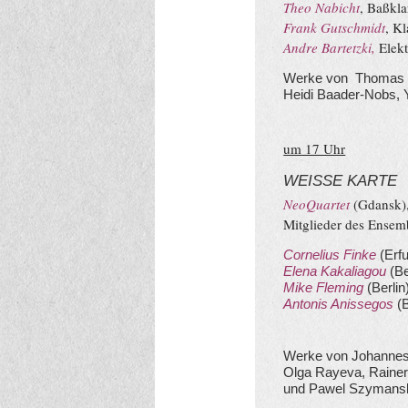
Theo Nabicht
, Baßkla
Frank Gutschmidt
, Kl
Andre Bartetzki,
Elekt
Werke von Thomas G
Heidi Baader-Nobs,
um 17 Uhr
WEISSE KARTE
NeoQuartet
(Gdansk)
Mitglieder des Ensem
Cornelius Finke
(Erfu
Elena Kakaliagou
(Be
Mike Fleming
(Berlin
Antonis Anissegos
(B
Werke von Johannes
Olga Rayeva, Rainer
und Pawel Szymans