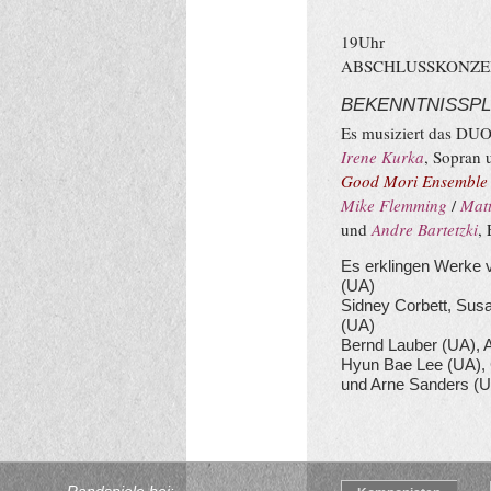
19Uhr
ABSCHLUSSKONZE
BEKENNTNISSPL
Es musiziert das DU
Irene Kurka
, Sopran
Good Mori Ensemble
Mike Flemming
/
Matt
und
Andre Bartetzki
,
Es erklingen Werke 
(UA)
Sidney Corbett, Sus
(UA)
Bernd Lauber (UA),
Hyun Bae Lee (UA), 
und Arne Sanders (U