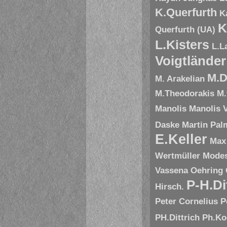
K.Querfurth
K
K
Querfurth (UA)
L.Kisters
L.L
Voigtländer
M.D
M. Arakelian
M.Theodorakis
M.
Manolis
Manolis V
Daske
Martin Pal
E.Keller
Max
Wertmüller
Modes
Vassena
Oehring
P-H.Di
Hirsch.
Peter Cornelius
P
PH.Dittrich
Ph.Ko