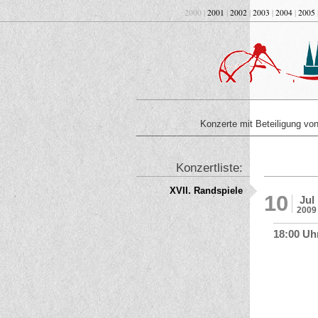
2000 |
2001
|
2002
|
2003
|
2004
|
2005
Konzerte mit Beteiligung v
Konzertliste:
XVII. Randspiele
10
Jul
2009
18:00 Uh