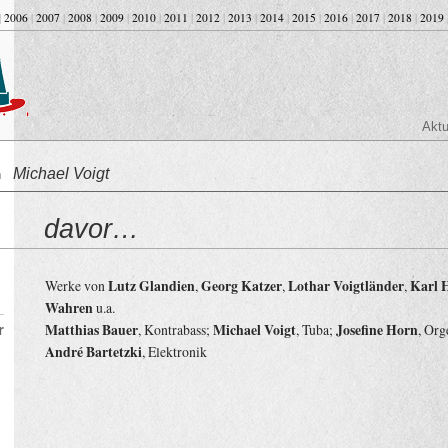
|
2006
|
2007
|
2008
|
2009
|
2010
|
2011
|
2012
|
2013
|
2014
|
2015
|
2016
|
2017
|
2018
|
2019
Aktu
Michael Voigt
on
davor…
Werke von
Lutz Glandien
,
Georg Katzer
,
Lothar Voigtländer
,
Karl 
Wahren
u.a.
Matthias Bauer
, Kontrabass;
Michael Voigt
, Tuba;
Josefine Horn
, Org
r
André Bartetzki
, Elektronik