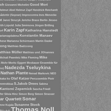
sch
Good Mori
Giovanni Michelini
Helmut Abel
Helmut Zapf
Hendrick Reichardt
ádottir (Sopran)
Improcontra
Ines Menecke
mt
Janni Struzyk
Jericho Brass Berlin
Jinsoo
ith Lüpold
Julia Smirnova
Jörgen Brilling
Karin Zapf
Katharina Hanstedt
orf
Konstantin Manaev
ariamagdalena
chese
Marianna Schürmann
Martin Daske
zong
Matthias Badzcong
tthias Müller
Matthias und JOhannes
Mike
Michail Paweletz
Mike Fleming
a Mohr
Moritz Eggert
Moskauer Ensemble für
Nadezda Tseluykina
no)
Nathan Plante
Nenad Markovic
NEO
Olaf Katzer
itaka Ito
Percusemble
Piotr
S.Jakob Drees
mmtskbaa
Sabina
Kantorei Zepernick
Sascha Friedl
fer
Silvia Hinz
Simon Berg
Simon Strasser
Sonar
ar Quartett
Susanne Stock
nne Kujala
Thomas Noll
Bächli