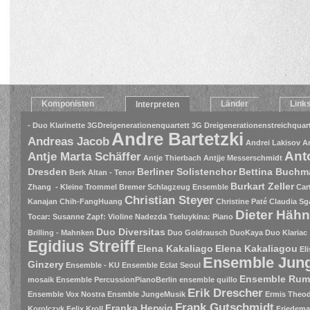
Komponisten
Länder
Link
Interpreten
- Duo Klarinette
3GDreigenerationenquartett
3G Dreigenerationenstreichquart
Andre Bartetzki
Andreas Jacob
Andrei Lakisov
A
Ant
Antje Marta Schäffer
Antje Thierbach
Antjje Messerschmidt
Dresden
Berliner Solistenchor
Bettina Buch
Berk Altan - Tenor
Burkart Zeller
Zhang - Kleine Trommel
Bremer Schlagzeug Ensemble
Car
Christian Steyer
Kanajan
Chih-FangHuang
Christine Paté
Claudia Sg
Dieter Häh
Tocar: Susanne Zapf: Violine Nadezda Tseluykina: Piano
Duo Diversitas
Brilling - Mahnken
Duo Goldrausch
DuoKaya
Duo Klariac
Egidius Streiff
Elena Kakaliago
Elena Kakaliagou
El
Ensemble Jung
Ginzery
Ensemble - KU
Ensemble Eclat Seoul
Ensemble Rum
mosaik
Ensemble PercussionPianoBerlin
ensemble quillo
Erik Drescher
Ensemble Vox Nostra
Ensmble JungeMusik
Ermis Theodo
Frank Gutschmidt
Franka Herwig
Korolczyk
Felix Kroll
Friedema