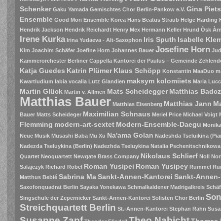
Schenker
Gina Piet
Gaku Yamada
Gemischtes Chor Berlin-Pankow e.V.
Ensemble
Good Mori Ensemble Korea
Hans Beatus Straub
Helge Harding
Hendrik Jackson
Hendrik Reichardt
Henry Mex
Hermann Keller
Hrund Òsk Àrn
Irene Kurka
Iris Sputh
Isabelle Kle
Irina Yudaeva - Alt-Saxophon
Josefine Horn
Kim
Joachim Schäfer
Joefine Horn
Johannes Bauer
Jud
Kammerorchester Berliner Cappella
Kantorei der Paulus – Gemeinde Zehlend
Katja Guedes
Katrin Plümer
Klaus Schöpp
Konstantin MaaDuo m
maksym kolomiiets
Kwartludium
labia vocalia
Lutz Glandien
Maria Luc
Martin Glück
Mats Scheidegger
Matthias Badc
Martin v. Allmen
Matthias Bauer
Matthias Jann
Ma
Matthias Eisenberg
Maximilian Schnaus
Bauer
Matts Scheideger
Meriel Price
Michael Voigt
Flemming
modern-art-sextet
Modern-Ensemble-Daegu
Monik
Na'ama Golan
Neue Musik
Musashi Baba
Mu Xu
Nadeshda Tseluikina (Pia
Nadezda Tseluykina (Berlin)
Nadezhda Tseluykina
Natalia Pschenitschnikowa
Nikolaus Schlierf
Quartet
Neoquartett
Newgate Brass Company
Noll
Nor
Roman Yusipei
Roman Yusipey
Salajczyk
Richard Röbel
Rummel
Ru
Sabrina Ma
Sankt-Annen-Kantorei
Sankt-Annen-
Matthus Bebié
Saxofonquadrat Berlin
Sayaka Yonekawa
Schmalkaldener Madrigalkreis
Schäf
Son
Singschule der Zepernicker Sankt-Annen-Kantorei
Solisten Chor Berlin
Streichquartett Berlin
St.-Annen-Kantorei
Stephan Rahn
Susa
Susanne Zapf
Theo Nabicht
Thomas 