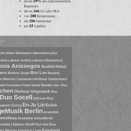
59%
davon
aus zeitgenössischem
Repertoire
166
davon
UA oder DEA
288
von
Komponisten
206
mit
Interpreten
25
aus
Ländern
s
ett
Adam Weismann
Akkordeon plus
ndrej Lakisov
Andrej Lakisov (Saxophon)
onis Anissegos
AuditivVokal
mann
Bini Lee
Bettina Junge
Boyang
te Blanche
Cassandra Hoffman
Chatschatur
arbi
Cornelius Finke
Damir Bacikin
das Duo
nchen
Dietmar Ungerank
Duo
Duo Socell
Edicson Riuz
En-Ju Lin
Enikö
isabeth Göring
eMusik Berlin
ensemble
mtskbaa
Ensemble UnitedBerlin
rakis ( Egidius Streiff
Eun Hur
Ewa
Friedrich
nn Werzlau
Friedrich Czaja