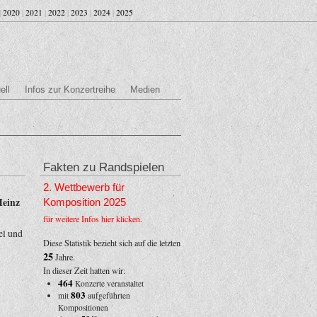
|
2020
|
2021
|
2022
|
2023
|
2024
|
2025
ell
Infos zur Konzertreihe
Medien
Fakten zu Randspielen
2. Wettbewerb für
Heinz
Komposition 2025
für weitere Infos hier klicken.
el und
Diese Statistik bezieht sich auf die letzten
25
Jahre.
In dieser Zeit hatten wir:
464
Konzerte veranstaltet
803
mit
aufgeführten
Kompositionen