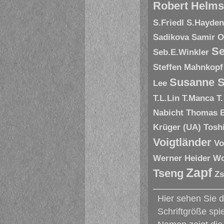
Robert Helms
S.Friedl
S.Hayde
Sadikova
Samir O
Se
Seb.E.Winkler
Steffen Mahnkopf
Susanne S
Lee
T.L.Lin
T.Manca
T
Nabicht
Thomas 
Krüger (UA)
Tosh
Voigtländer
Vo
Werner Heider
Wo
Zapf
Tseng
Zs
Hier sehen Sie 
Schriftgröße spi