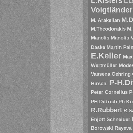
L.Kisters
L.L
Voigtländer
M.D
M. Arakelian
M.Theodorakis
M.
Manolis
Manolis V
Daske
Martin Pal
E.Keller
Max
Wertmüller
Modes
Vassena
Oehring
P-H.Di
Hirsch.
Peter Cornelius
P
PH.Dittrich
Ph.Ko
R.Rubbert
R.S
Enjott Schneider
Borowski
Rayeva