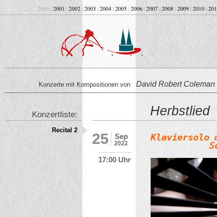
2000 |
2001
|
2002
|
2003
|
2004
|
2005
|
2006
|
2007
|
2008
|
2009
|
2010
|
201
David Robert Coleman
Konzerte mit Kompositionen von
Herbstlied
Konzertliste:
Recital 2
25
Klaviersolo 
Sep
2022
           S
17:00 Uhr