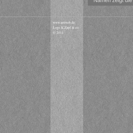
Namen zeigt die 
www.arttweb.de
Logo K.Zapf & co.
© 2011