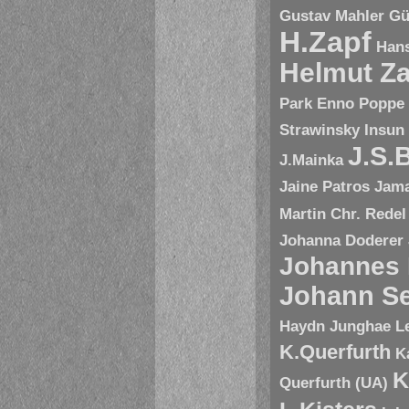
Gustav Mahler
Gü
H.Zapf
Hans
Helmut Za
Park Enno Poppe
Strawinsky
Insun
J.S.
J.Mainka
Jaine Patros
Jam
Martin Chr. Redel
Johanna Doderer
Johannes
Johann Se
Haydn
Junghae L
K.Querfurth
K
K
Querfurth (UA)