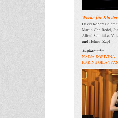
Werke für Klavie
David Robert Colema
Martin Chr. Redel
,
Ja
Alfred Schnittke,
Vale
und
Helmut Zapf
Ausführende
:
NADJA KORIVINA
KARINE GILANYA