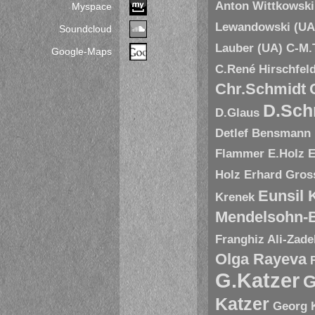
Anton Wittkowski
Myspace
Lewandowski (UA
Soundcloud
Lauber (UA)
C-M.
Google-Maps
C.René Hirschfel
Chr.Schmidt
D.Sch
D.Glaus
Detlef Bensmann
Flammer
E.Holz
E
Holz
Erhard Gros
Eunsil
Krenek
Mendelsohn-B
Franghiz Ali-Zade
Olga Rayeva
G.Katzer
G
Katzer
Georg 