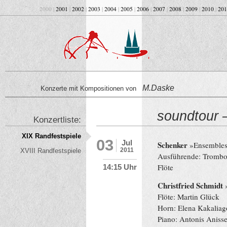
2000 |
2001
|
2002
|
2003
|
2004
|
2005
|
2006
|
2007
|
2008
|
2009
|
2010
|
201
M.Daske
Konzerte mit Kompositionen von
soundtour 
Konzertliste:
XIX Randfestspiele
03
Jul
Schenker
»Ensembles
2011
XVIII Randfestspiele
Ausführende: Trombo
Flöte
14:15 Uhr
Christfried Schmidt
»
Flöte: Martin Glück
Horn: Elena Kakaliag
Piano: Antonis Aniss