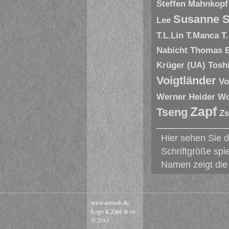
Steffen Mahnkopf
Susanne S
Lee
T.L.Lin
T.Manca
T
Nabicht
Thomas 
Krüger (UA)
Tosh
Voigtländer
Vo
Werner Heider
Wo
Zapf
Tseng
Zs
Hier sehen Sie 
Schriftgröße spi
Namen zeigt die 
www.arttweb.de
Logo K.Zapf & co.
© 2011