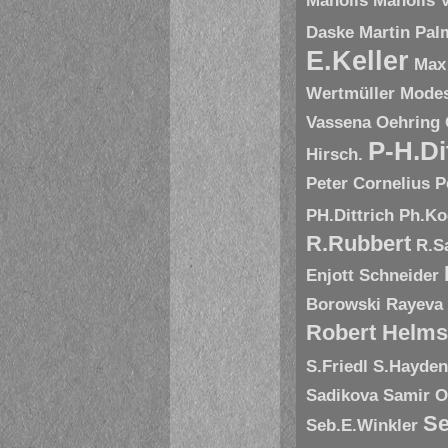
Manolis
Manolis V
Daske
Martin Pal
E.Keller
Max
Wertmüller
Modes
Vassena
Oehring
P-H.Di
Hirsch.
Peter Cornelius
P
PH.Dittrich
Ph.Ko
R.Rubbert
R.S
Enjott Schneider
Borowski
Rayeva
Robert Helms
S.Friedl
S.Hayde
Sadikova
Samir O
Se
Seb.E.Winkler