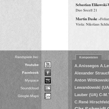
Sebastian Elikowski-
Duo Socell 21
Martin Daske
»Folian
Viola: Nikolaus Schli
Randspiele bei:
Komponisten
Youtube
A.Anissegos
A.L
Facebook
Alexander Strauc
Anton Wittkowski
Myspace
Lewandowski (UA
Soundcloud
Lauber (UA)
C-M.
Google-Maps
C.René Hirschfel
Chr.Schmidt