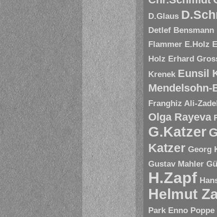
D.Sch
D.Glaus
Detlef Bensmann
Flammer
E.Holz
E
Holz
Erhard Gros
Eunsil
Krenek
Mendelsohn-B
Franghiz Ali-Zade
Olga Rayeva
G.Katzer
G
Katzer
Georg 
Gustav Mahler
Gü
H.Zapf
Hans
Helmut Za
Park Enno Poppe