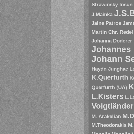
Strawinsky
Insun
J.S.
J.Mainka
Jaine Patros
Jam
Martin Chr. Redel
Johanna Doderer
Johannes
Johann Se
Haydn
Junghae L
K.Querfurth
K
K
Querfurth (UA)
L.Kisters
L.L
Voigtländer
M.D
M. Arakelian
M.Theodorakis
M.