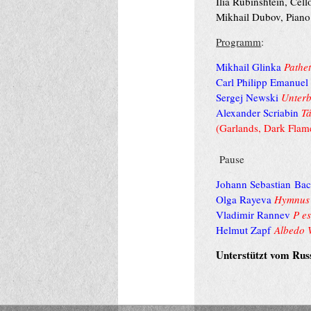
Ilia Rubinshtein, Cell
Mikhail Dubov, Piano
Programm
:
Mikhail Glinka
Pathe
Carl Philipp Emanuel
Sergej Newski
Unterb
Alexander Scriabin
T
(Garlands, Dark Flam
Pause
Johann Sebastian
Ba
Olga Rayeva
Hymnus
Vladimir Rannev
P es
Helmut Zapf
Albedo V
Unterstützt vom Rus