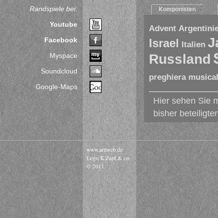
Randspiele bei:
Komponisten
Youtube
Advent
Argentini
J
Facebook
Israel
Italien
Myspace
Russland
Soundcloud
preghiera musicale
Google-Maps
Hier sehen Sie m
bisher beteiligt
www.arttweb.de
Logo K.Zapf & co.
© 2011