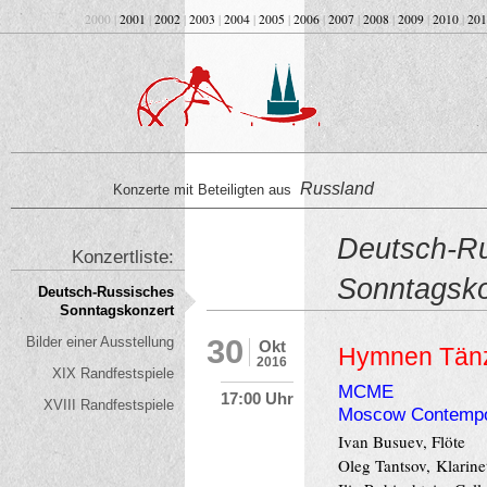
2000 |
2001
|
2002
|
2003
|
2004
|
2005
|
2006
|
2007
|
2008
|
2009
|
2010
|
201
Russland
Konzerte mit Beteiligten aus
Deutsch-R
Konzertliste:
Sonntagsko
Deutsch-Russisches
Sonntagskonzert
30
Bilder einer Ausstellung
Okt
Hymnen Tänz
2016
XIX Randfestspiele
MCME
17:00 Uhr
XVIII Randfestspiele
Moscow Contempo
Ivan Busuev, Flöte
Oleg Tantsov, Klarine