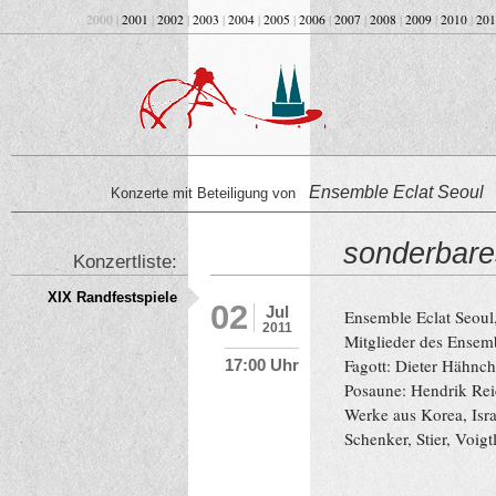
2000 |
2001
|
2002
|
2003
|
2004
|
2005
|
2006
|
2007
|
2008
|
2009
|
2010
|
201
Ensemble Eclat Seoul
Konzerte mit Beteiligung von
sonderbare
Konzertliste:
XIX Randfestspiele
02
Jul
Ensemble Eclat Seoul
2011
Mitglieder des Ensem
Fagott: Dieter Hähnc
17:00 Uhr
Posaune: Hendrik Rei
Werke aus Korea, Isr
Schenker, Stier, Voig