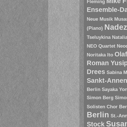
Mike 
Fleming
Ensemble-D
Neue Musik
Musa
Nadez
(Piano)
Tseluykina
Natali
NEO Quartet
Neoq
Ola
Noritaka Ito
Roman Yusip
Drees
Sabina M
Sankt-Annen
Berlin
Sayaka Yo
Simon Berg
Simo
Solisten Chor Ber
Berlin
St.-An
Susa
Stock