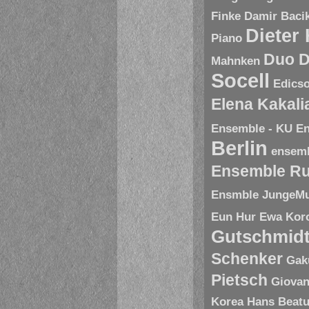
Finke
Damir Baci
Dieter
Piano
Duo D
Mahnken
Socell
Edics
Elena Kakal
Ensemble - KU
En
Berlin
ensem
Ensemble R
Ensmble JungeMu
Eun Hur
Ewa Kor
Gutschmid
Schenker
Gak
Pietsch
Giovan
Korea
Hans Beatu