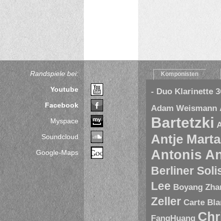
Randspiele bei:
Komponisten
Youtube
- Duo Klarinette
3
Facebook
Adam Weismann
Bartetzki
Myspace
A
Antje Marta
Soundcloud
Antonis A
Google-Maps
Berliner Sol
Lee
Boyang Zha
Zeller
Carte Bl
Chr
FangHuang