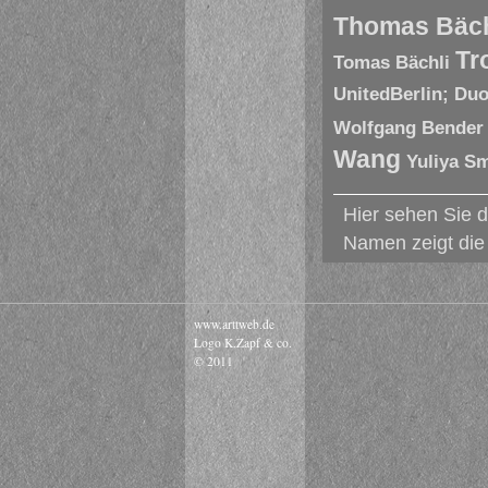
Thomas Bäch
Tr
Tomas Bächli
UnitedBerlin; Du
Wolfgang Bender
Wang
Yuliya S
Hier sehen Sie d
Namen zeigt die 
www.arttweb.de
Logo K.Zapf & co.
© 2011