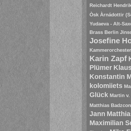
Reichardt
Hendri
Òsk Àrnádottir (
Yudaeva - Alt-Sa
Brass Berlin
Jins
Josefine H
Kammerorchester 
Karin Zapf
Plümer
Klau
Konstantin 
kolomiiets
Ma
Glück
Martin v.
Matthias Badzco
Jann
Matthia
Maximilian 