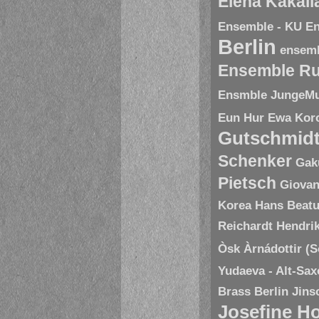
Elena Kakal
Ensemble - KU
En
Berlin
ensem
Ensemble R
Ensmble JungeMu
Eun Hur
Ewa Kor
Gutschmid
Schenker
Gak
Pietsch
Giovan
Korea
Hans Beatu
Reichardt
Hendri
Òsk Àrnádottir (
Yudaeva - Alt-Sa
Brass Berlin
Jins
Josefine H