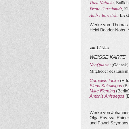
Theo Nabicht
, Baßkla
Frank Gutschmidt
, Kl
Andre Bartetzki,
Elekt
Werke von Thomas G
Heidi Baader-Nobs,
um 17 Uhr
WEISSE KARTE
NeoQuartet
(Gdansk)
Mitglieder des Ensem
Cornelius Finke
(Erfu
Elena Kakaliagou
(Be
Mike Fleming
(Berlin
Antonis Anissegos
(B
Werke von Johannes
Olga Rayeva, Rainer
und Pawel Szymans