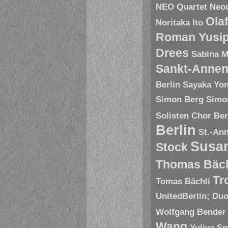
NEO Quartet
Neoq
Ola
Noritaka Ito
Roman Yusip
Drees
Sabina M
Sankt-Annen
Berlin
Sayaka Yo
Simon Berg
Simo
Solisten Chor Ber
Berlin
St.-An
Susa
Stock
Thomas Bäch
Tr
Tomas Bächli
UnitedBerlin; Du
Wolfgang Bender
Wang
Yuliya S