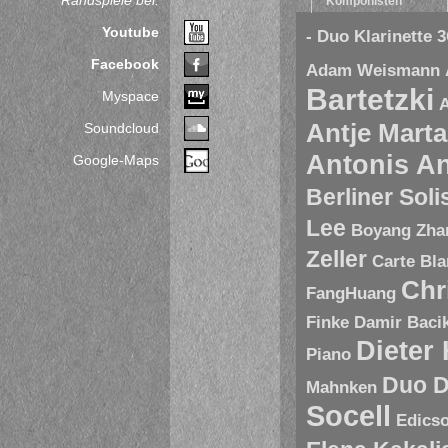
Randspiele bei:
Komponisten
Youtube
- Duo Klarinette
3
Facebook
Adam Weismann
Bartetzki
Myspace
A
Antje Marta
Soundcloud
Antonis A
Google-Maps
Berliner Sol
Lee
Boyang Zha
Zeller
Carte Bl
Chr
FangHuang
Finke
Damir Baci
Dieter
Piano
Duo D
Mahnken
Socell
Edics