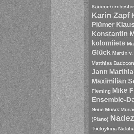
Kammerorchester 
Karin Zapf
Plümer
Klau
Konstantin 
kolomiiets
Ma
Glück
Martin v.
Matthias Badzco
Jann
Matthia
Maximilian 
Mike 
Fleming
Ensemble-D
Neue Musik
Musa
Nadez
(Piano)
Tseluykina
Natali