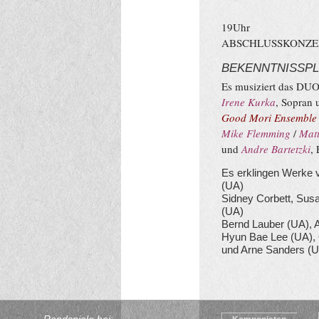
19Uhr
ABSCHLUSSKONZE
BEKENNTNISSPL
Es musiziert das DU
Irene Kurka
, Sopran
Good Mori Ensemble
Mike Flemming
/
Matt
und
Andre Bartetzki
,
Es erklingen Werke 
(UA)
Sidney Corbett, Sus
(UA)
Bernd Lauber (UA),
Hyun Bae Lee (UA), 
und Arne Sanders (U