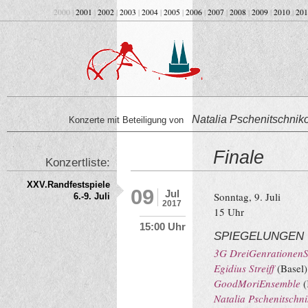
2000 |
2001
|
2002
|
2003
|
2004
|
2005
|
2006
|
2007
|
2008
|
2009
|
2010
|
201
Natalia Pschenitschni
Konzerte mit Beteiligung von
Finale
Konzertliste:
XXV.Randfestspiele
09
Jul
Sonntag, 9. Juli
6.-9. Juli
2017
15 Uhr
15:00 Uhr
SPIEGELUNGEN
3G DreiGenrationenSt
Egidius Streiff
(Basel)
GoodMoriEnsemble
(
Natalia Pschenitschn