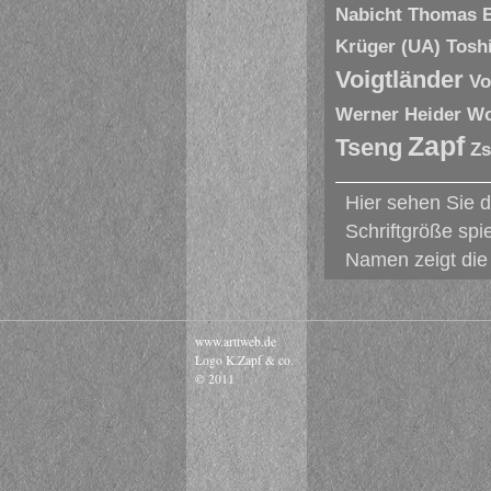
Nabicht
Thomas 
Krüger (UA)
Tosh
Voigtländer
Vo
Werner Heider
Wo
Zapf
Tseng
Zs
Hier sehen Sie 
Schriftgröße spi
Namen zeigt die 
www.arttweb.de
Logo K.Zapf & co.
© 2011