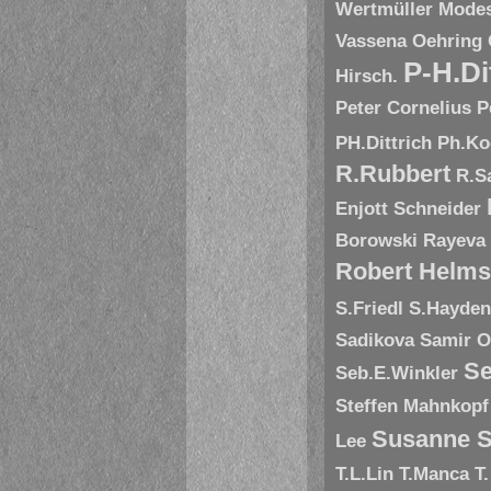
Wertmüller
Modes
Vassena
Oehring
P-H.Di
Hirsch.
Peter Cornelius
P
PH.Dittrich
Ph.Ko
R.Rubbert
R.S
Enjott Schneider
Borowski
Rayeva
Robert Helms
S.Friedl
S.Hayde
Sadikova
Samir O
Se
Seb.E.Winkler
Steffen Mahnkopf
Susanne S
Lee
T.L.Lin
T.Manca
T