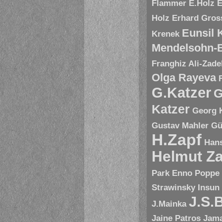
Flammer
E.Holz
E
Holz
Erhard Gros
Eunsil
Krenek
Mendelsohn-B
Franghiz Ali-Zade
Olga Rayeva
G.Katzer
G
Katzer
Georg 
Gustav Mahler
Gü
H.Zapf
Hans
Helmut Za
Park Enno Poppe
Strawinsky
Insun
J.S.
J.Mainka
Jaine Patros
Jam