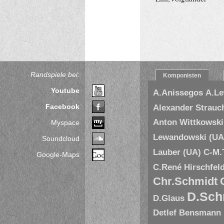
Randspiele bei:
Komponisten
Youtube
A.Anissegos
A.L
Facebook
Alexander Strauc
Anton Wittkowski
Myspace
Lewandowski (UA
Soundcloud
Lauber (UA)
C-M.
Google-Maps
C.René Hirschfel
Chr.Schmidt
D.Sch
D.Glaus
Detlef Bensmann