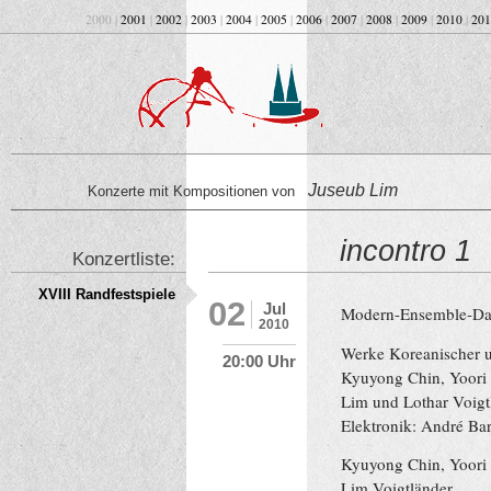
2000 |
2001
|
2002
|
2003
|
2004
|
2005
|
2006
|
2007
|
2008
|
2009
|
2010
|
201
Juseub Lim
Konzerte mit Kompositionen von
incontro 1
Konzertliste:
XVIII Randfestspiele
02
Jul
Modern-Ensemble-Da
2010
Werke Koreanischer 
20:00 Uhr
Kyuyong Chin, Yoori 
Lim und Lothar Voigt
Elektronik: André Ba
Kyuyong Chin, Yoori 
Lim,Voigtländer