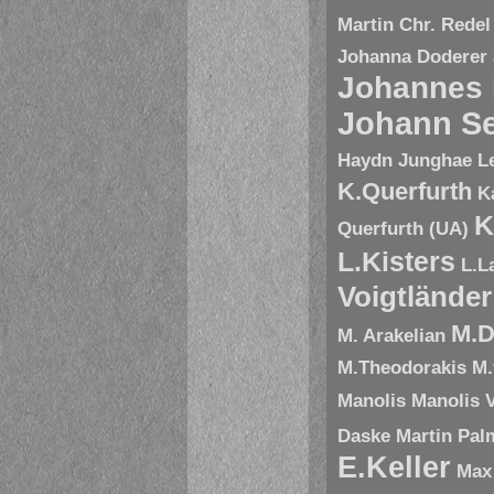
Martin Chr. Redel
Johanna Doderer
Johannes
Johann Se
Haydn
Junghae L
K.Querfurth
K
K
Querfurth (UA)
L.Kisters
L.L
Voigtländer
M.D
M. Arakelian
M.Theodorakis
M.
Manolis
Manolis V
Daske
Martin Pal
E.Keller
Max