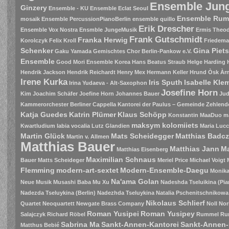
Ensemble Jung
Ginzery
Ensemble - KU
Ensemble Eclat Seoul
Ensemble Rum
mosaik
Ensemble PercussionPianoBerlin
ensemble quillo
Erik Drescher
Ensemble Vox Nostra
Ensmble JungeMusik
Ermis Theodo
Frank Gutschmidt
Franka Herwig
Korolczyk
Felix Kroll
Friedema
Schenker
Gina Piet
Gaku Yamada
Gemischtes Chor Berlin-Pankow e.V.
Ensemble
Good Mori Ensemble Korea
Hans Beatus Straub
Helge Harding
Hendrik Jackson
Hendrik Reichardt
Henry Mex
Hermann Keller
Hrund Òsk Àrn
Irene Kurka
Iris Sputh
Isabelle Kle
Irina Yudaeva - Alt-Saxophon
Josefine Horn
Kim
Joachim Schäfer
Joefine Horn
Johannes Bauer
Jud
Kammerorchester Berliner Cappella
Kantorei der Paulus – Gemeinde Zehlend
Katja Guedes
Katrin Plümer
Klaus Schöpp
Konstantin MaaDuo m
maksym kolomiiets
Kwartludium
labia vocalia
Lutz Glandien
Maria Luc
Martin Glück
Mats Scheidegger
Matthias Badc
Martin v. Allmen
Matthias Bauer
Matthias Jann
Ma
Matthias Eisenberg
Maximilian Schnaus
Bauer
Matts Scheideger
Meriel Price
Michael Voigt
Flemming
modern-art-sextet
Modern-Ensemble-Daegu
Monik
Na'ama Golan
Neue Musik
Musashi Baba
Mu Xu
Nadeshda Tseluikina (Pia
Nadezda Tseluykina (Berlin)
Nadezhda Tseluykina
Natalia Pschenitschnikowa
Nikolaus Schlierf
Quartet
Neoquartett
Newgate Brass Company
Noll
Nor
Roman Yusipei
Roman Yusipey
Salajczyk
Richard Röbel
Rummel
Ru
Sabrina Ma
Sankt-Annen-Kantorei
Sankt-Annen-
Matthus Bebié