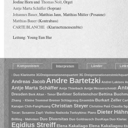
Josfine Horn und
Thomas Noll
, Orgel
Antje Marta Schäffer
(Sopran)
Johannes Bauer
, Matthias Jann, Matthias Müller (Posaune)
Matthias Bauer
(Kontrabass)
CARTE BLANCHE
(Klarinettenensemble)
Leitung: Young Eun Hur
Komponisten
Länder
Link
Interpreten
- Duo Klarinette
3GDreigenerationenquartett
3G Dreigenerationenstreichquart
Andre Bartetzki
Andreas Jacob
Andrei Lakisov
A
Ant
Antje Marta Schäffer
Antje Thierbach
Antjje Messerschmidt
Dresden
Berliner Solistenchor
Bettina Buch
Berk Altan - Tenor
Burkart Zeller
Zhang - Kleine Trommel
Bremer Schlagzeug Ensemble
Car
Christian Steyer
Kanajan
Chih-FangHuang
Christine Paté
Claudia Sg
Dieter Häh
Tocar: Susanne Zapf: Violine Nadezda Tseluykina: Piano
Duo Diversitas
Brilling - Mahnken
Duo Goldrausch
DuoKaya
Duo Klariac
Egidius Streiff
Elena Kakaliago
Elena Kakaliagou
El