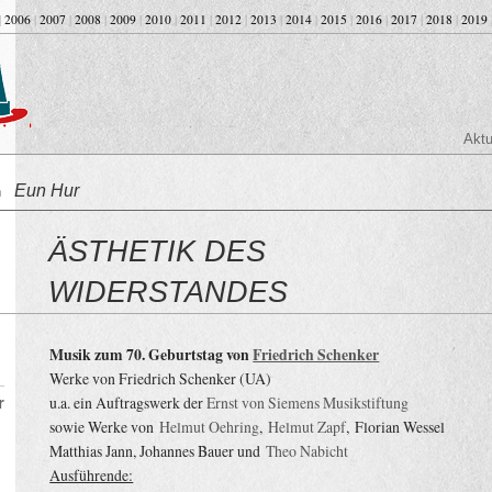
|
2006
|
2007
|
2008
|
2009
|
2010
|
2011
|
2012
|
2013
|
2014
|
2015
|
2016
|
2017
|
2018
|
2019
Aktu
Eun Hur
on
ÄSTHETIK DES
WIDERSTANDES
Musik zum 70. Geburtstag von
Friedrich Schenker
Werke von Friedrich Schenker (UA)
u.a. ein Auftragswerk der
Ernst von Siemens Musikstiftung
r
sowie Werke von
Helmut Oehring
,
Helmut Zapf
, Florian Wessel
Matthias Jann, Johannes Bauer und
Theo Nabicht
Ausführende: