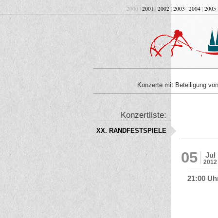
2000 |
2001
|
2002
|
2003
|
2004
|
2005
Konzerte mit Beteiligung v
Konzertliste:
XX. RANDFESTSPIELE
05
Jul
2012
21:00 Uh