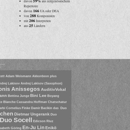
59%
davon
aus zeitgenössischem
Repertoire
166
davon
UA oder DEA
288
von
Komponisten
206
mit
Interpreten
25
aus
Ländern
s
ett
Adam Weismann
Akkordeon plus
ndrej Lakisov
Andrej Lakisov (Saxophon)
onis Anissegos
AuditivVokal
mann
Bini Lee
Bettina Junge
Boyang
te Blanche
Cassandra Hoffman
Chatschatur
arbi
Cornelius Finke
Damir Bacikin
das Duo
nchen
Dietmar Ungerank
Duo
Duo Socell
Edicson Riuz
En-Ju Lin
Enikö
isabeth Göring