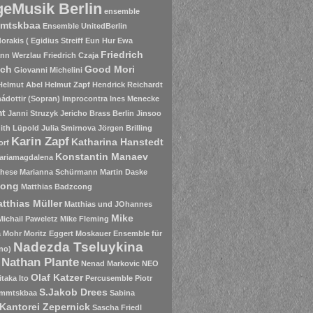
eMusik Berlin
ensemble
mtskbaa
Ensemble UnitedBerlin
rakis ( Egidius Streiff
Eun Hur
Ewa
Friedrich
nn Werzlau
Friedrich Czaja
sch
Good Mori
Giovanni Michelini
Helmut Abel
Helmut Zapf
Hendrick Reichardt
ádottir (Sopran)
Improcontra
Ines Menecke
mt
Janni Struzyk
Jericho Brass Berlin
Jinsoo
ith Lüpold
Julia Smirnova
Jörgen Brilling
Karin Zapf
Katharina Hanstedt
orf
Konstantin Manaev
ariamagdalena
chese
Marianna Schürmann
Martin Daske
zong
Matthias Badzcong
tthias Müller
Matthias und JOhannes
Mike
Michail Paweletz
Mike Fleming
a Mohr
Moritz Eggert
Moskauer Ensemble für
Nadezda Tseluykina
no)
Nathan Plante
Nenad Markovic
NEO
Olaf Katzer
itaka Ito
Percusemble
Piotr
S.Jakob Drees
mmtskbaa
Sabina
Kantorei Zepernick
Sascha Friedl