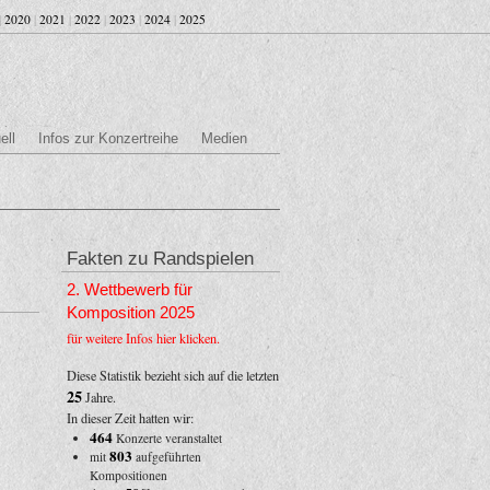
|
2020
|
2021
|
2022
|
2023
|
2024
|
2025
ell
Infos zur Konzertreihe
Medien
Fakten zu Randspielen
2. Wettbewerb für
Komposition 2025
für weitere Infos hier klicken.
Diese Statistik bezieht sich auf die letzten
25
Jahre.
In dieser Zeit hatten wir:
464
Konzerte veranstaltet
803
mit
aufgeführten
Kompositionen