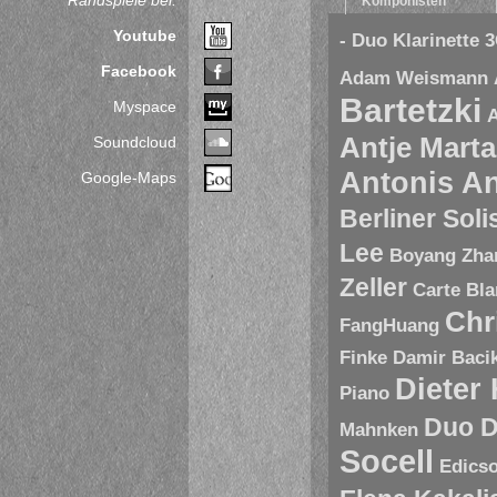
Randspiele bei:
Komponisten
Youtube
- Duo Klarinette
3
Facebook
Adam Weismann
Bartetzki
Myspace
A
Antje Marta
Soundcloud
Antonis A
Google-Maps
Berliner Sol
Lee
Boyang Zha
Zeller
Carte Bl
Chr
FangHuang
Finke
Damir Baci
Dieter
Piano
Duo D
Mahnken
Socell
Edics