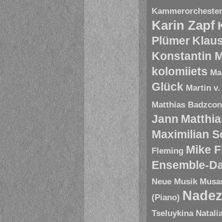
Kammerorchester 
Karin Zapf
Plümer
Klau
Konstantin 
kolomiiets
Ma
Glück
Martin v.
Matthias Badzco
Jann
Matthia
Maximilian 
Mike 
Fleming
Ensemble-D
Neue Musik
Musa
Nadez
(Piano)
Tseluykina
Natali