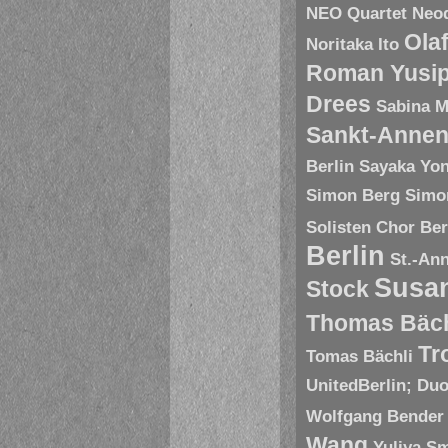
NEO Quartet
Neoq
Ola
Noritaka Ito
Roman Yusip
Drees
Sabina M
Sankt-Annen
Berlin
Sayaka Yo
Simon Berg
Simo
Solisten Chor Ber
Berlin
St.-An
Susa
Stock
Thomas Bäch
Tr
Tomas Bächli
UnitedBerlin; Du
Wolfgang Bender
Wang
Yuliya S