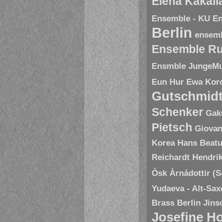
Elena Kakal
Ensemble - KU
En
Berlin
ensem
Ensemble R
Ensmble JungeMu
Eun Hur
Ewa Kor
Gutschmid
Schenker
Gak
Pietsch
Giovan
Korea
Hans Beatu
Reichardt
Hendri
Òsk Àrnádottir (
Yudaeva - Alt-Sa
Brass Berlin
Jins
Josefine H