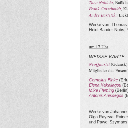
Theo Nabicht
, Baßkla
Frank Gutschmidt
, Kl
Andre Bartetzki,
Elekt
Werke von Thomas G
Heidi Baader-Nobs,
um 17 Uhr
WEISSE KARTE
NeoQuartet
(Gdansk)
Mitglieder des Ensem
Cornelius Finke
(Erfu
Elena Kakaliagou
(Be
Mike Fleming
(Berlin
Antonis Anissegos
(B
Werke von Johannes
Olga Rayeva, Rainer
und Pawel Szymans