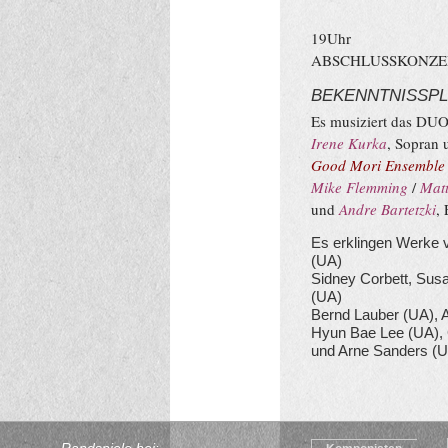
19Uhr
ABSCHLUSSKONZE
BEKENNTNISSPL
Es musiziert das DU
Irene Kurka
, Sopran
Good Mori Ensemble
Mike Flemming
/
Matt
und
Andre Bartetzki
,
Es erklingen Werke 
(UA)
Sidney Corbett, Sus
(UA)
Bernd Lauber (UA),
Hyun Bae Lee (UA), 
und Arne Sanders (U