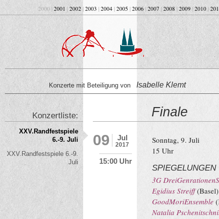
2000 |
2001
|
2002
|
2003
|
2004
|
2005
|
2006
|
2007
|
2008
|
2009
|
2010
|
201
Isabelle Klemt
Konzerte mit Beteiligung von
Finale
Konzertliste:
XXV.Randfestspiele
09
Jul
Sonntag, 9. Juli
6.-9. Juli
2017
15 Uhr
XXV.Randfestspiele 6.-9.
15:00 Uhr
Juli
SPIEGELUNGEN
3G DreiGenrationenSt
Egidius Streiff
(Basel)
GoodMoriEnsemble
(
Natalia Pschenitschn