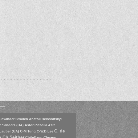
……………………………….
s
lexander Strauch
Anatoli Beloshitskyi
e Sanders (UA)
Astor Piazolla
Aziz
C. de
Lauber (UA)
C-M.Tung
C-W.D.Lee
Ch.Seither
k
Chih-Fang Chuang