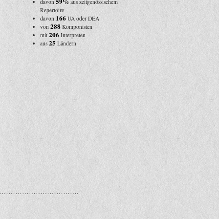
59%
davon
aus zeitgenössischem
Repertoire
166
davon
UA oder DEA
288
von
Komponisten
206
mit
Interpreten
25
aus
Ländern
…………………………….