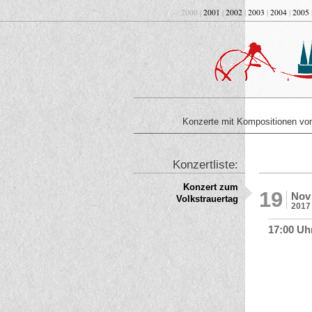
2000 |
2001
|
2002
|
2003
|
2004
|
2005
Konzerte mit Kompositionen v
Konzertliste:
Konzert zum
19
Nov
Volkstrauertag
2017
17:00 Uh