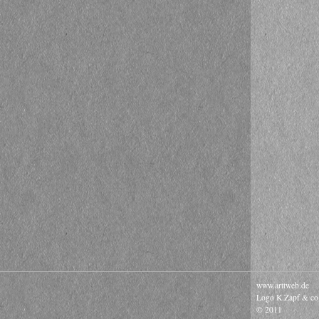
www.arttweb.de
Logo K.Zapf & co
© 2011