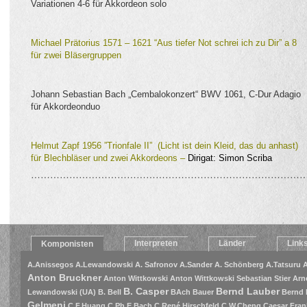
Variationen 4-6 für Akkordeon solo
Michael Prätorius 1571 – 1621 “Aus tiefer Not schrei ich zu Dir” a 8
für zwei Bläsergruppen
Johann Sebastian Bach „Cembalokonzert“ BWV 1061, C-Dur Adagio
für Akkordeonduo
Helmut Zapf 1956 ”Trionfale II” (Licht ist dein Kleid, das du anhast)
für Blechbläser und zwei Akkordeons –
Dirigat: Simon Scriba
……………………………………………………………………………
Interpreten
Länder
Link
Komponisten
A.Anissegos
A.Lewandowski
A. Safronov
A.Sander
A. Schönberg
A.Tatsuru
A
Anton Bruckner
Anton Wittkowski
Anton Wittkowski Sebastian Stier
Arn
B. Casper
Bernd Lauber
Lewandowski (UA)
B. Bell
BAch
Bauer
Bernd 
Gelmeni
C.F.Huang
C.Ph.E.Bach
C.René Hirschfeld
C.W.Cheng
Caesar Fran