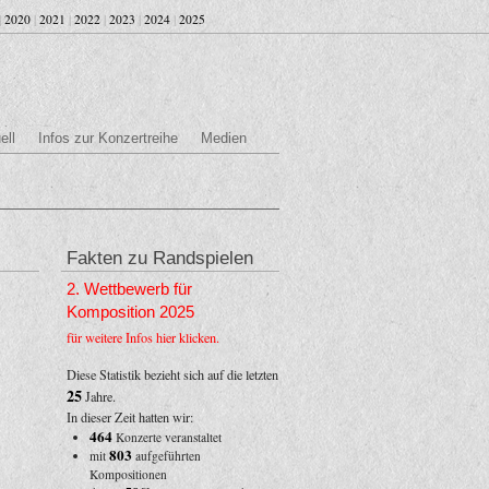
|
2020
|
2021
|
2022
|
2023
|
2024
|
2025
ell
Infos zur Konzertreihe
Medien
Fakten zu Randspielen
2. Wettbewerb für
Komposition 2025
für weitere Infos hier klicken.
Diese Statistik bezieht sich auf die letzten
25
Jahre.
In dieser Zeit hatten wir:
464
Konzerte veranstaltet
803
mit
aufgeführten
Kompositionen