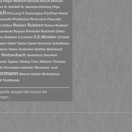
x Reger
Meßtorff
Michael Hirsch
Michael
ns
N. Schlierf
N. Vassena
Oehring
Olga
ich
P.H.Lang
P. Koeszeghy
P.Q.Phan
Pawel
lennelle
PH.Dittrich
Ph.Kocher
Piazzolla
Rainer Rubbert
r Killius
Rainer Rubbert
Borowski
Rayeva
Reinhold
Reinhold Gliere
S.E.Winkler
nn
Rubbert
S.Corbett
S.Friedl
amir Odeh Tamini
Sarah Nemtsov
Schellhase
imon Steen-Andersen
Steffen Mahnkopf
 Stelzenbach
Sweelinck
Sweelink
lecki
Taymur Streng
Theo Nabicht
Thomas
io Hosokawa
Valentin Silvestrov und
ermann
Werner Heider
Wolodymyr
d Szathmary
größe spiegelt die Anzahl der
ungen.