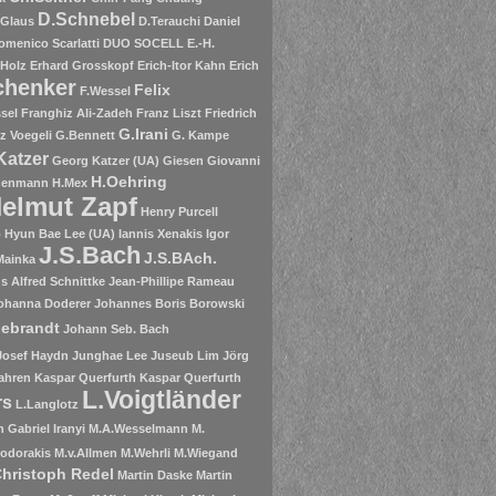
D.Schnebel
.Glaus
D.Terauchi
Daniel
omenico Scarlatti
DUO SOCELL
E.-H.
 Holz
Erhard Grosskopf
Erich-Itor Kahn
Erich
chenker
Felix
F.Wessel
sel
Franghiz Ali-Zadeh
Franz Liszt
Friedrich
G.Irani
tz Voegeli
G.Bennett
G. Kampe
Katzer
Georg Katzer (UA)
Giesen
Giovanni
H.Oehring
henmann
H.Mex
elmut Zapf
Henry Purcell
o
Hyun Bae Lee (UA)
Iannis Xenakis
Igor
J.S.Bach
J.S.BAch.
Mainka
 Alfred Schnittke
Jean-Phillipe Rameau
ohanna Doderer
Johannes Boris Borowski
debrandt
Johann Seb. Bach
Josef Haydn
Junghae Lee
Juseub Lim
Jörg
ahren
Kaspar Querfurth
Kaspar Querfurth
L.Voigtländer
rs
L.Langlotz
 Gabriel Iranyi
M.A.Wesselmann
M.
odorakis
M.v.Allmen
M.Wehrli
M.Wiegand
Christoph Redel
Martin Daske
Martin