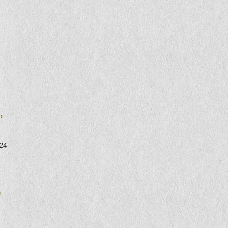
o
324
n