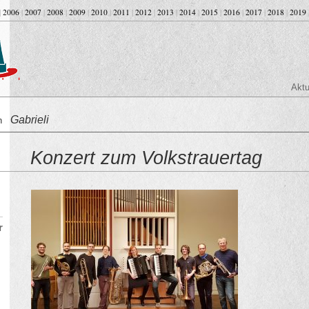
|
2006
|
2007
|
2008
|
2009
|
2010
|
2011
|
2012
|
2013
|
2014
|
2015
|
2016
|
2017
|
2018
|
2019
Aktu
Gabrieli
on
Konzert zum Volkstrauertag
r