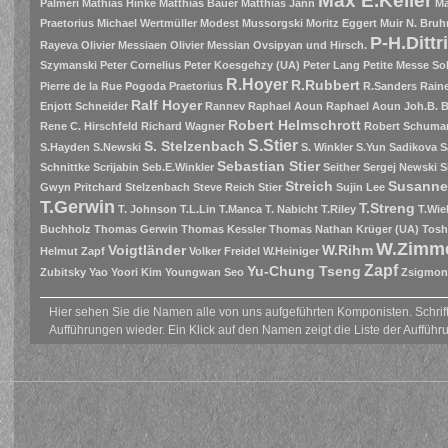
Max E.Keller
Palmeri
Mathias Hinke
Matthias Bauer
Matthias Jann
Ma
Praetorius
Michael Wertmüller
Modest Mussorgski
Moritz Eggert
Muir
N. Bruh
P-H.Dittr
Rayeva
Olivier Messiaen
Olivier Messian
Ovsipyan und Hirsch.
Szymanski
Peter Cornelius
Peter Koesgehzy (UA)
Peter Lang
Petite Messe So
R.Hoyer
R.Rubbert
Pierre de la Rue
Pogoda
Praetorius
R.Sanders
Raine
Ralf Hoyer
Enjott Schneider
Rannev
Raphael Aoun
Raphael Aoun Joh.B. 
Robert Helmschrott
Rene C. Hirschfeld
Richard Wagner
Robert Schuma
S.Stier
S. Stelzenbach
S.Hayden
S.Newski
S. Winkler
S.Yun
Sadikova
S
Sebastian Stier
Schnittke
Scrijabin
Seb.E.Winkler
Seither
Sergej Newski
S
Streich
Susanne
Gwyn Pritchard
Stelzenbach
Steve Reich
Stier
Sujin Lee
T.Gerwin
T.Streng
T. Johnson
T.L.Lin
T.Manca
T. Nabicht
T.Riley
T.Wie
Buchholz
Thomas Gerwin
Thomas Kessler
Thomas Nathan Krüger (UA)
Tosh
W.Zimm
Voigtländer
W.Rihm
Helmut Zapf
Volker Freidel
W.Heiniger
Zapf
Yu-Chung Tseng
Zubitsky
Yao
Yoori Kim
Youngwan Seo
Zsigmon
Hier sehen Sie die Namen alle von uns aufgeführten Komponisten. Schrift
Aufführungen wieder. Ein Klick auf den Namen zeigt die Liste der Aufführ
.