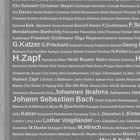
Chr.Schmidt
Christian Steyer
Christoph Herndler
Conrad Paumann
D
Daske
Ott
David Robert Coleman
Detlef Bensmann
Diehl
Dietrich Petzold
D
Flammer
E.Holz
E.Hünnigen
E.Poppe
Edison Denisov
Edisson Denissov
Eres
F.S
Erik Janson
Eunsil Kwon
F.Goldmann
Schmid
Ernst Krenek
Mendelsohn-Bartholdy
Filonenko
Filonenko (UA)
Finnissy
Florian Wes
Friedrich Goldmann Olga Rayeva
Goldmann
Friedrich Schenker
Fri
G.Katzer
G.Pritchard
Georg 
Gabrieli
Georg Friedrich Händel
H.Keller
Battista Cirri
Gordon Kampe
Gustav Mahler
Günter Kochan
H.Lac
H.Zapf
H
Heidi Baader Nobs
Hansjörg Meier
Helmut Oehring
Hermann Keller
Hinke
Holz
Huber
Hyeonsuk Park Enno Poppe
Hyun-Wha Ch
Strawinsky
Insun Cho
Irany
Irina Emeliantseva
J.Cage
J.Domagala
J.Labor
J.
Helmut Zapf
J.Schütt
J.Wallmann
Jaine Patros
Jaman Koo
James Reynolds
Jin-Ah Ahn
Martin Chr. Redel
Ji-Hyang Kim
Jinsoo Kim
Joh.B. Borowski
J
Johannes Brahms
Johannes Hil
Johannes Borowski (UA)
Johann Sebastian Bach
Josef Gabriel Rheinberger
K.Querfurth
Mainka
K-H.Wahren
K.Meyer
Kanajan
Kantscheli
Karl Heinz W
Katzer
L.Kiste
L.Glandien
(UA)
Krzysztof Penderecki
Kyuyong Chin
Lothar Voigtländer
Lauber
Levy
Liszt
Lutz Glandien
Lutz Glandien
M.Hirsch
M.Daske
Arakelian
M.Eggert
M.Hinke
M.Kubo
M.Käser
M.The
Martin 
Mainka
Maksym Kolomiiets
Manolis
Manolis Vlitakis
Marcus Merkel