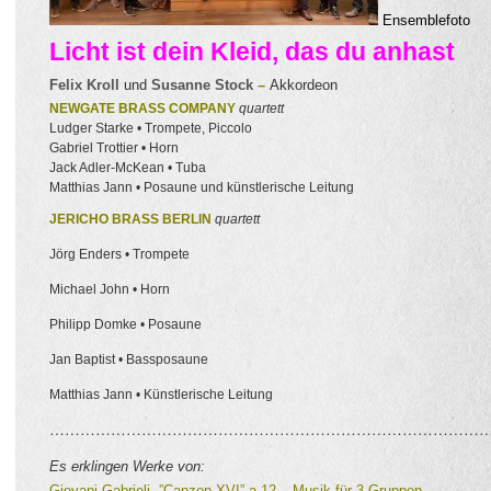
Ensemblefoto
Licht ist dein Kleid, das du anhast
Felix Kroll
und
Susanne Stock
–
Akkordeon
NEWGATE BRASS COMPANY
quartett
Ludger Starke • Trompete, Piccolo
Gabriel Trottier • Horn
Jack Adler-McKean • Tuba
Matthias Jann • Posaune und künstlerische Leitung
JERICHO BRASS BERLIN
quartett
Jörg Enders • Trompete
Michael John • Horn
Philipp Domke • Posaune
Jan Baptist • Bassposaune
Matthias Jann • Künstlerische Leitung
……………………………………………………………………………
Es erklingen Werke von:
Giovani Gabrieli ”Canzon XVI” a 12 – Musik für 3 Gruppen