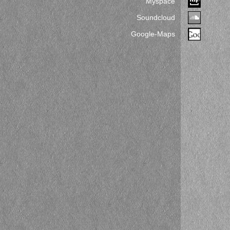
Myspace
Soundcloud
Google-Maps