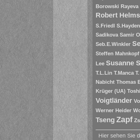
Borowski
Rayeva
Robert Helms
S.Friedl
S.Hayde
Sadikova
Samir O
Se
Seb.E.Winkler
Steffen Mahnkopf
Susanne S
Lee
T.L.Lin
T.Manca
T
Nabicht
Thomas 
Krüger (UA)
Tosh
Voigtländer
Vo
Werner Heider
Wo
Zapf
Tseng
Zs
Hier sehen Sie 