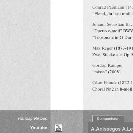
Conrad Paumann
(14
“Elend, du hast umfa
Johann Sebastian Bac
“Duetto e-moll” BW
“Triosonate in G-Du
Max Reger
(1873-191
Zwei Stücke aus Op.9
Gordon Kampe
:
“missa” (2008)
César Franck
(1822-1
Choral Nr.2 in h-moll
Randspiele bei:
Komponisten
Youtube
A.Anissegos
A.L