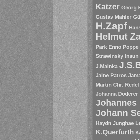
Katzer
Georg 
Gustav Mahler
Gü
H.Zapf
Hans
Helmut Za
Park Enno Poppe
Strawinsky
Insun
J.S.
J.Mainka
Jaine Patros
Jam
Martin Chr. Redel
Johanna Doderer
Johannes
Johann Se
Haydn
Junghae L
K.Querfurth
K