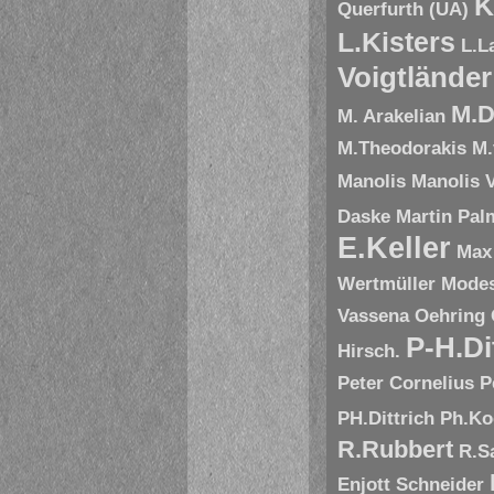
K
Querfurth (UA)
L.Kisters
L.L
Voigtländer
M.D
M. Arakelian
M.Theodorakis
M.
Manolis
Manolis V
Daske
Martin Pal
E.Keller
Max
Wertmüller
Modes
Vassena
Oehring
P-H.Di
Hirsch.
Peter Cornelius
P
PH.Dittrich
Ph.Ko
R.Rubbert
R.S
Enjott Schneider