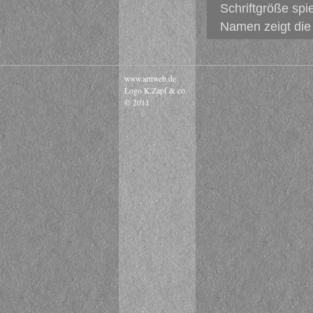
Schriftgröße spi
Namen zeigt die 
www.arttweb.de
Logo K.Zapf & co.
© 2011