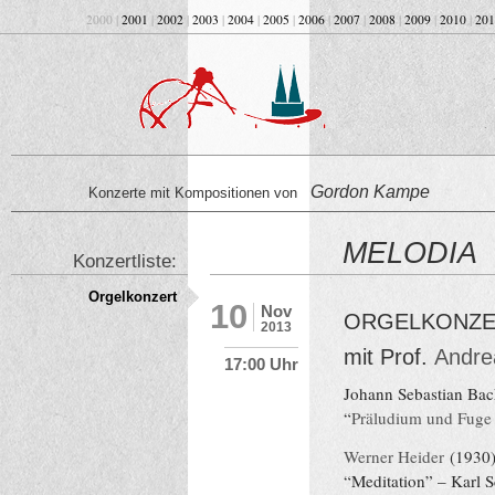
2000 |
2001
|
2002
|
2003
|
2004
|
2005
|
2006
|
2007
|
2008
|
2009
|
2010
|
201
Gordon Kampe
Konzerte mit Kompositionen von
MELODIA
Konzertliste:
Orgelkonzert
10
Nov
ORGELKONZE
2013
mit Prof.
Andre
17:00 Uhr
Johann Sebastian Bac
“
Präludium und Fuge 
Werner Heider
(1930)
“Meditation” – Karl