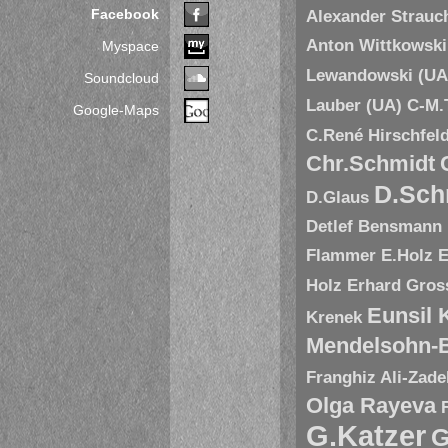
Facebook
Alexander Strauc
Anton Wittkowski
Myspace
Lewandowski (UA
Soundcloud
Lauber (UA)
C-M.
Google-Maps
C.René Hirschfel
Chr.Schmidt
D.Sch
D.Glaus
Detlef Bensmann
Flammer
E.Holz
E
Holz
Erhard Gros
Eunsil
Krenek
Mendelsohn-B
Franghiz Ali-Zade
Olga Rayeva
G.Katzer
G