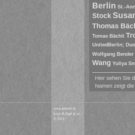
Berlin
St.-An
Susa
Stock
Thomas Bäch
Tr
Tomas Bächli
UnitedBerlin; Du
Wolfgang Bender
Wang
Yuliya S
Hier sehen Sie d
Namen zeigt die 
www.arttweb.de
Logo K.Zapf & co.
© 2011