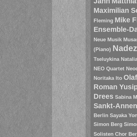
Jann
Matthia
Maximilian 
Mike 
Fleming
Ensemble-D
Neue Musik
Musa
Nadez
(Piano)
Tseluykina
Natali
NEO Quartet
Neoq
Ola
Noritaka Ito
Roman Yusip
Drees
Sabina M
Sankt-Annen
Berlin
Sayaka Yo
Simon Berg
Simo
Solisten Chor Ber