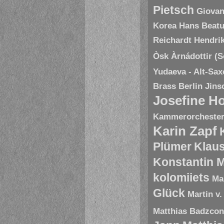
Pietsch
Giovan
Korea
Hans Beatu
Reichardt
Hendri
Òsk Àrnádottir (
Yudaeva - Alt-Sa
Brass Berlin
Jins
Josefine H
Kammerorchester 
Karin Zapf
Plümer
Klau
Konstantin 
kolomiiets
Ma
Glück
Martin v.
Matthias Badzco