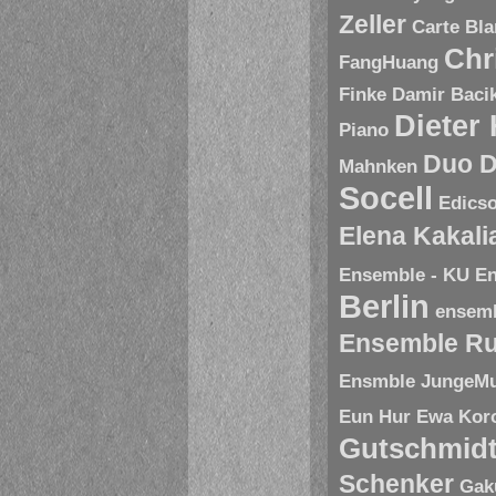
Zeller
Carte Bl
Chr
FangHuang
Finke
Damir Baci
Dieter
Piano
Duo D
Mahnken
Socell
Edics
Elena Kakal
Ensemble - KU
En
Berlin
ensem
Ensemble R
Ensmble JungeMu
Eun Hur
Ewa Kor
Gutschmid
Schenker
Gak