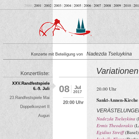
2000 |
2001
|
2002
|
2003
|
2004
|
2005
|
2006
|
2007
|
2008
|
2009
|
2010
|
201
Nadezda Tseluykina
Konzerte mit Beteiligung von
Variationen
Konzertliste:
XXV.Randfestspiele
08
Jul
20.00 Uhr
6.-9. Juli
2017
23.Randfestspiele Mai
Sankt-Annen-Kirche
20:00 Uhr
Doppelkonzert II
VERÄSTELUNGE
Auguri
Nadezda Tseluykina
(
Ermis Theodorakis
(L
Egidius Streiff
(Basel)