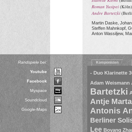
Isabelle Klemt
(Berlin
Roman Yusipei
(Köln
Andre Bartetzki
(Berli
Martin Daske, Johann
Steffen Mahnkopf, G
Anton Wassiljew, Man
Randspiele bei:
Komponisten
Youtube
- Duo Klarinette
3
Facebook
Adam Weismann
Bartetzki
Myspace
A
Antje Marta
Soundcloud
Antonis A
Google-Maps
Berliner Sol
Lee
Boyang Zha