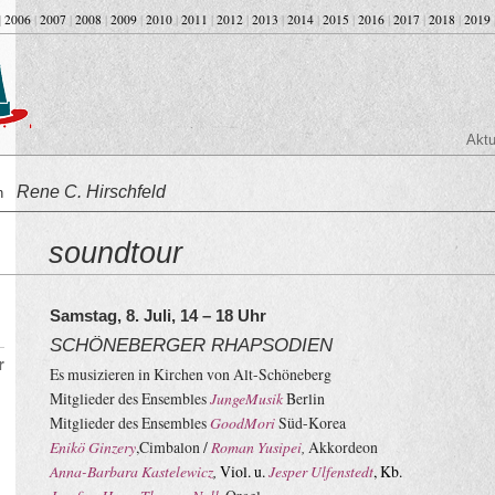
|
2006
|
2007
|
2008
|
2009
|
2010
|
2011
|
2012
|
2013
|
2014
|
2015
|
2016
|
2017
|
2018
|
2019
Aktu
Rene C. Hirschfeld
on
soundtour
Samstag, 8. Juli, 14 – 18 Uhr
SCHÖNEBERGER RHAPSODIEN
r
Es musizieren in Kirchen von Alt-Schöneberg
Mitglieder des Ensembles
JungeMusik
Berlin
Mitglieder des Ensembles
GoodMori
Süd-Korea
Enikö Ginzery
,Cimbalon /
Roman Yusipei
,
Akkordeon
Anna-Barbara Kastelewicz
,
Viol. u.
Jesper Ulfenstedt
,
Kb.