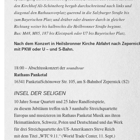
den Kirchhof Alt-Schöneberg bergab durchschreitend nach links und
diagonal den Rathausvorplatz querend in die Salzburger Straße bis
zum Bayerischen Platz und drüber oder drunter durch in gleicher
Richtung weiter bis halbrechts die Heilbronner Straße beginnt.
Bus: M48, M85, 187 bis Kleistpark oder U7 bis Bayerischer Platz.
Nach dem Konzert in Heilsbronner Kirche Abfahrt nach Zepernic
mit PKW oder U – und S-Bahn.
18:00 – Abschlusskonzert der
soundtour
Rathaus Panketal
16341 PanketalSchönower Str. 105, am S-Bahnhof Zepernick (S2)
INSEL DER SELIGEN
10 Jahre Sonar Quartett und 25 Jahre Randfestspiele,
zu diesem Jubiläum treffen sich 3 namhafte Streichquartette
Europas und musizieren im Rathaus Panketal Musik aus ihren
Heimatländern, Schweiz, Polen und Deutschland und das Werk
für drei Streichquartette des US-Amerikaners Steve Reich
mit dem Titel „WTC 9.11.“ (World Trade Center, 11. Sept.)