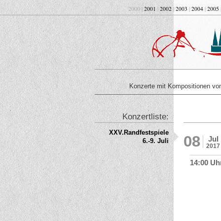
2000 |
2001
|
2002
|
2003
|
2004
|
2005
Konzerte mit Kompositionen v
Konzertliste:
XXV.Randfestspiele
08
Jul
6.-9. Juli
2017
14:00 Uh