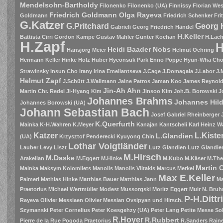
Mendelsohn-Bartholdy
Filonenko
Filonenko (UA)
Finnissy
Florian Wes
Friedrich Goldmann Olga Rayeva
Goldmann
Friedrich Schenker
Fri
G.Katzer
G.Pritchard
Georg 
Gabrieli
Georg Friedrich Händel
H.Keller
Battista Cirri
Gordon Kampe
Gustav Mahler
Günter Kochan
H.Lac
H.Zapf
H
Heidi Baader Nobs
Hansjörg Meier
Helmut Oehring
Hermann Keller
Hinke
Holz
Huber
Hyeonsuk Park Enno Poppe
Hyun-Wha Ch
Strawinsky
Insun Cho
Irany
Irina Emeliantseva
J.Cage
J.Domagala
J.Labor
J.
Helmut Zapf
J.Schütt
J.Wallmann
Jaine Patros
Jaman Koo
James Reynolds
Jin-Ah Ahn
Martin Chr. Redel
Ji-Hyang Kim
Jinsoo Kim
Joh.B. Borowski
J
Johannes Brahms
Johannes Hil
Johannes Borowski (UA)
Johann Sebastian Bach
Josef Gabriel Rheinberger
K.Querfurth
Mainka
K-H.Wahren
K.Meyer
Kanajan
Kantscheli
Karl Heinz W
Katzer
L.Kiste
L.Glandien
(UA)
Krzysztof Penderecki
Kyuyong Chin
Lothar Voigtländer
Lauber
Levy
Liszt
Lutz Glandien
Lutz Glandien
M.Hirsch
M.Daske
Arakelian
M.Eggert
M.Hinke
M.Kubo
M.Käser
M.The
Martin 
Mainka
Maksym Kolomiiets
Manolis
Manolis Vlitakis
Marcus Merkel
Max E.Keller
Palmeri
Mathias Hinke
Matthias Bauer
Matthias Jann
Ma
Praetorius
Michael Wertmüller
Modest Mussorgski
Moritz Eggert
Muir
N. Bruh
P-H.Dittr
Rayeva
Olivier Messiaen
Olivier Messian
Ovsipyan und Hirsch.
Szymanski
Peter Cornelius
Peter Koesgehzy (UA)
Peter Lang
Petite Messe So
R.Hoyer
R.Rubbert
Pierre de la Rue
Pogoda
Praetorius
R.Sanders
Raine