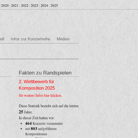
|
2020
|
2021
|
2022
|
2023
|
2024
|
2025
ell
Infos zur Konzertreihe
Medien
Fakten zu Randspielen
2. Wettbewerb für
Komposition 2025
für weitere Infos hier klicken.
Diese Statistik bezieht sich auf die letzten
25
Jahre.
In dieser Zeit hatten wir:
464
Konzerte veranstaltet
803
mit
aufgeführten
Kompositionen