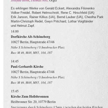
Josefine Horn
,
Thomas Noll
,
Orgel
Es erklingen Werke von Gerald Eckert, Alexandra Filonenko
Volker Freidel, Robert Helmschrott, Rene C. Hirschfeld (UA)
Erik Janson, Rainer Killius (UA), Bernd Lauber (UA), Cheolha Park
Martin-Christoph Redel, Gwyn Pritchard, Lothar Voigtländer
und Helmut Zapf.
14:00
Dorfkirche Alt-Schöneberg
10827 Berlin, Hauptstraße 47/48
Nähe S Schöneberg / S Innsbrucker Platz
Bus: M 46, M48, M85, 104, 187
14:45
Paul-Gerhardt-Kirche
10827 Berlin, Hauptstraße 47/48
Nähe S Schöneberg / S Innsbrucker Platz
Bus: M 46, M48, M85, 104, 187
15:45
Kirche Zum Heilsbronnen
Heilbronner Str. 20, 10779 Berlin
Spaziergang durch Schöneberg (15min.) zwischen den beiden Kirchen