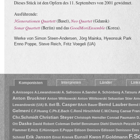
Dieses Stück ist den Opfern des 11. Septembers von 2001 gewidmet.
Ausführende:
3Generationen Quartett
(Basel),
Neo Quartet
(Gdansk)
Sonar Quartett
(Berlin) und das
GoodMoriEnsemble
(Korea).
Werke von Simon Steen-Andersen, Jörg Mainka, Hyeonsuk Park
Enno Poppe, Steve Reich, Fritz Voegeli (UA)
Interpreten
Länder
Link
Komponisten
A.Anissegos
A.Lewandowski
A. Safronov
A.Sander
A. Schönberg
A.Tatsuru
A
Anton Bruckner
Anton Wittkowski
Anton Wittkowski Sebastian Stier
Arn
B. Casper
Bernd Lauber
Lewandowski (UA)
B. Bell
BAch
Bauer
Bernd 
Gelmeni
C.F.Huang
C.Ph.E.Bach
C.René Hirschfeld
C.W.Cheng
Caesar Fran
Chr.Schmidt
Christian Steyer
Christoph Herndler
Conrad Paumann
D
Daske
Ott
David Robert Coleman
Detlef Bensmann
Diehl
Dietrich Petzold
D
Flammer
E.Holz
E.Hünnigen
E.Poppe
Edison Denisov
Edisson Denissov
Eres
F.S
Erik Janson
Eunsil Kwon
F.Goldmann
Schmid
Ernst Krenek