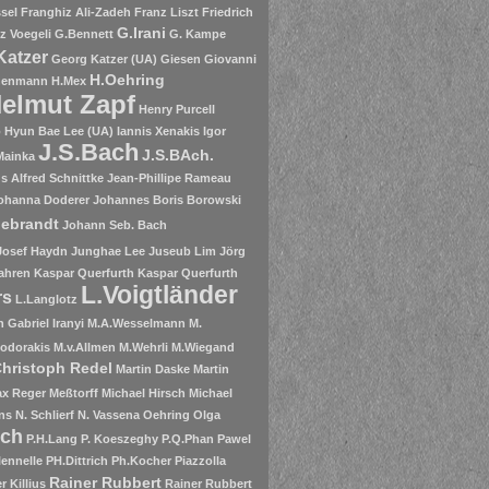
sel
Franghiz Ali-Zadeh
Franz Liszt
Friedrich
G.Irani
tz Voegeli
G.Bennett
G. Kampe
Katzer
Georg Katzer (UA)
Giesen
Giovanni
H.Oehring
henmann
H.Mex
elmut Zapf
Henry Purcell
o
Hyun Bae Lee (UA)
Iannis Xenakis
Igor
J.S.Bach
J.S.BAch.
Mainka
 Alfred Schnittke
Jean-Phillipe Rameau
ohanna Doderer
Johannes Boris Borowski
debrandt
Johann Seb. Bach
Josef Haydn
Junghae Lee
Juseub Lim
Jörg
ahren
Kaspar Querfurth
Kaspar Querfurth
L.Voigtländer
rs
L.Langlotz
 Gabriel Iranyi
M.A.Wesselmann
M.
odorakis
M.v.Allmen
M.Wehrli
M.Wiegand
Christoph Redel
Martin Daske
Martin
x Reger
Meßtorff
Michael Hirsch
Michael
ns
N. Schlierf
N. Vassena
Oehring
Olga
ich
P.H.Lang
P. Koeszeghy
P.Q.Phan
Pawel
lennelle
PH.Dittrich
Ph.Kocher
Piazzolla
Rainer Rubbert
r Killius
Rainer Rubbert