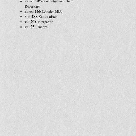
59%
davon
aus zeitgenössischem
Repertoire
166
davon
UA oder DEA
288
von
Komponisten
206
mit
Interpreten
25
aus
Ländern