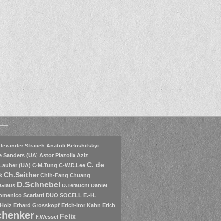
s
lexander Strauch
Anatoli Beloshitskyi
e Sanders (UA)
Astor Piazolla
Aziz
C. de
Lauber (UA)
C-M.Tung
C-W.D.Lee
Ch.Seither
k
Chih-Fang Chuang
D.Schnebel
.Glaus
D.Terauchi
Daniel
omenico Scarlatti
DUO SOCELL
E.-H.
 Holz
Erhard Grosskopf
Erich-Itor Kahn
Erich
chenker
Felix
F.Wessel