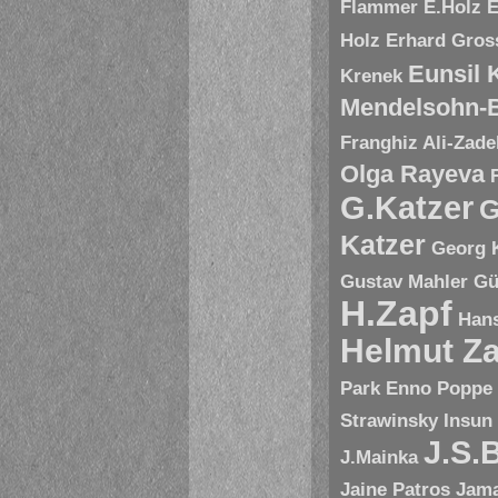
Flammer
E.Holz
E
Holz
Erhard Gros
Eunsil
Krenek
Mendelsohn-B
Franghiz Ali-Zade
Olga Rayeva
G.Katzer
G
Katzer
Georg 
Gustav Mahler
Gü
H.Zapf
Hans
Helmut Za
Park Enno Poppe
Strawinsky
Insun
J.S.
J.Mainka
Jaine Patros
Jam