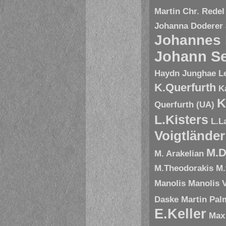
Martin Chr. Redel
Johanna Doderer
Johannes
Johann Se
Haydn
Junghae L
K.Querfurth
K
K
Querfurth (UA)
L.Kisters
L.L
Voigtländer
M.D
M. Arakelian
M.Theodorakis
M.
Manolis
Manolis V
Daske
Martin Pal
E.Keller
Max