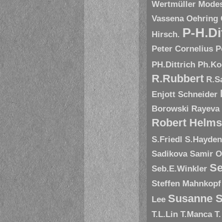
Wertmüller
Modes
Vassena
Oehring
P-H.Di
Hirsch.
Peter Cornelius
P
PH.Dittrich
Ph.Ko
R.Rubbert
R.S
Enjott Schneider
Borowski
Rayeva
Robert Helms
S.Friedl
S.Hayde
Sadikova
Samir O
Se
Seb.E.Winkler
Steffen Mahnkopf
Susanne S
Lee
T.L.Lin
T.Manca
T