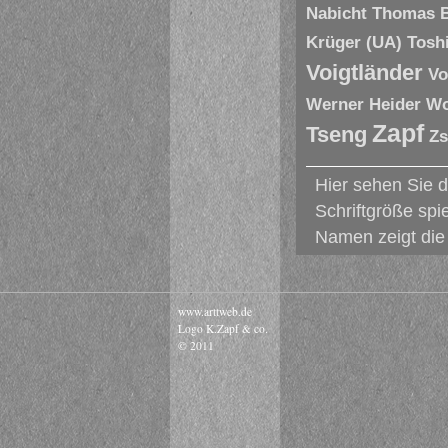
Nabicht
Thomas 
Krüger (UA)
Tosh
Voigtländer
Vo
Werner Heider
Wo
Zapf
Tseng
Zs
Hier sehen Sie 
Schriftgröße spi
Namen zeigt die 
www.arttweb.de
Logo K.Zapf & co.
© 2011