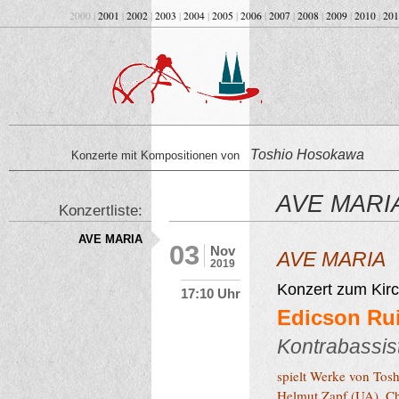
2000 |
2001
|
2002
|
2003
|
2004
|
2005
|
2006
|
2007
|
2008
|
2009
|
2010
|
201
Toshio Hosokawa
Konzerte mit Kompositionen von
AVE MARI
Konzertliste:
AVE MARIA
03
Nov
AVE MARIA
2019
Konzert zum Kir
17:10 Uhr
Edicson Ru
Kontrabassis
spielt Werke von Tos
Helmut Zapf (UA), Ch