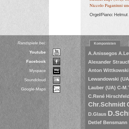
Niccolo Paganinni un
Orgel/Piano: Helmut
Randspiele bei:
Komponisten
Youtube
A.Anissegos
A.L
Facebook
Alexander Strauc
Anton Wittkowski
Myspace
Lewandowski (UA
Soundcloud
Lauber (UA)
C-M.
Google-Maps
C.René Hirschfel
Chr.Schmidt
D.Sch
D.Glaus
Detlef Bensmann