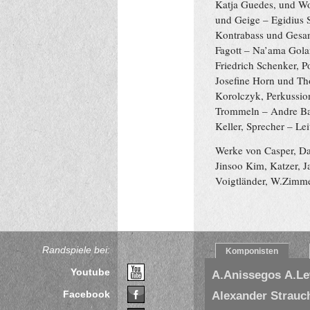
Katja Guedes, und W
und Geige – Egidius 
Kontrabass und Gesa
Fagott – Na’ama Gola
Friedrich Schenker, 
Josefine Horn und Th
Korolczyk, Perkussio
Trommeln – Andre Bar
Keller, Sprecher – Le
Werke von Casper, Da
Jinsoo Kim, Katzer, 
Voigtländer, W.Zimm
Randspiele bei:
Komponisten
Youtube
A.Anissegos
A.L
Facebook
Alexander Strauc