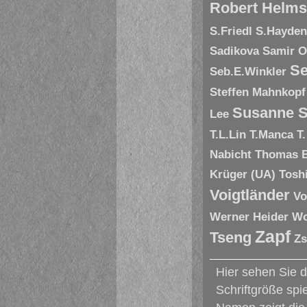
Robert Helms
S.Friedl
S.Hayde
Sadikova
Samir O
Se
Seb.E.Winkler
Steffen Mahnkopf
Susanne S
Lee
T.L.Lin
T.Manca
T
Nabicht
Thomas 
Krüger (UA)
Tosh
Voigtländer
Vo
Werner Heider
Wo
Zapf
Tseng
Zs
Hier sehen Sie 
Schriftgröße spi