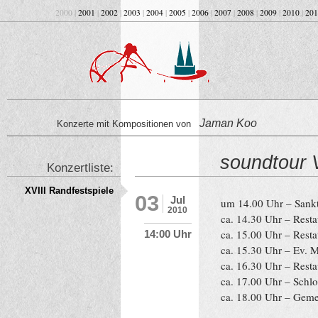
2000 |
2001
|
2002
|
2003
|
2004
|
2005
|
2006
|
2007
|
2008
|
2009
|
2010
|
201
Jaman Koo
Konzerte mit Kompositionen von
soundtour V
Konzertliste:
XVIII Randfestspiele
03
Jul
um 14.00 Uhr – Sank
2010
ca. 14.30 Uhr – Rest
ca. 15.00 Uhr – Rest
14:00 Uhr
ca. 15.30 Uhr – Ev. 
ca. 16.30 Uhr – Rest
ca. 17.00 Uhr – Schlo
ca. 18.00 Uhr – Geme