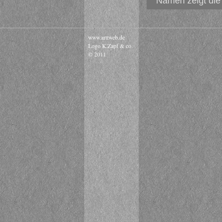
Namen zeigt die 
www.arttweb.de
Logo K.Zapf & co.
© 2011