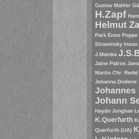
Gustav Mahler
Gü
H.Zapf
Hans
Helmut Za
Park Enno Poppe
Strawinsky
Insun
J.S.
J.Mainka
Jaine Patros
Jam
Martin Chr. Redel
Johanna Doderer
Johannes
Johann Se
Haydn
Junghae L
K.Querfurth
K
K
Querfurth (UA)