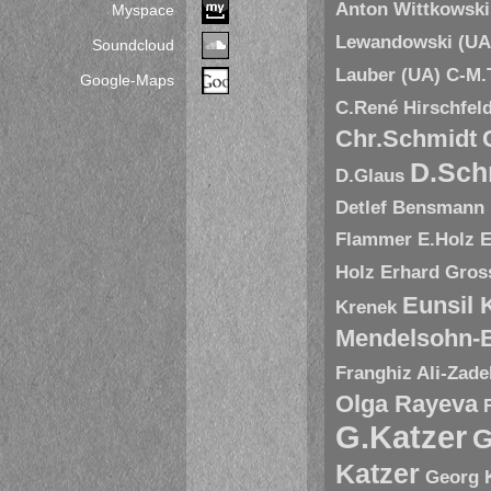
Anton Wittkowski
Myspace
Lewandowski (UA
Soundcloud
Lauber (UA)
C-M.
Google-Maps
C.René Hirschfel
Chr.Schmidt
D.Sch
D.Glaus
Detlef Bensmann
Flammer
E.Holz
E
Holz
Erhard Gros
Eunsil
Krenek
Mendelsohn-B
Franghiz Ali-Zade
Olga Rayeva
G.Katzer
G
Katzer
Georg 