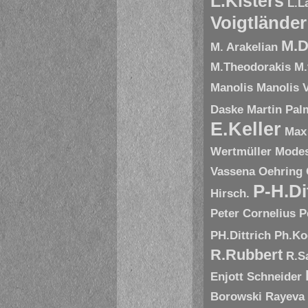
L.Kisters
L.L
Voigtländer
M.D
M. Arakelian
M.Theodorakis
M.
Manolis
Manolis V
Daske
Martin Pal
E.Keller
Max
Wertmüller
Modes
Vassena
Oehring
P-H.Di
Hirsch.
Peter Cornelius
P
PH.Dittrich
Ph.Ko
R.Rubbert
R.S
Enjott Schneider
Borowski
Rayeva