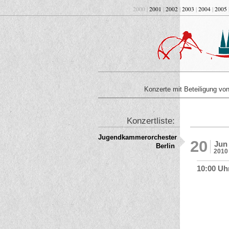
2000 |
2001
|
2002
|
2003
|
2004
|
2005
Konzerte mit Beteiligung v
Konzertliste:
Jugendkammerorchester
20
Jun
Berlin
2010
10:00 Uh