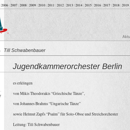
|
2006
|
2007
|
2008
|
2009
|
2010
|
2011
|
2012
|
2013
|
2014
|
2015
|
2016
|
2017
|
2018
|
2019
Aktu
Till Schwabenbauer
on
Jugendkammerorchester Berlin
es erklingen
von Mikis Theodorakis “Griechische Tänze”,
r
von Johannes Brahms “Ungarische Tänze”
sowie Helmut Zapfs “Psalm” für Solo-Oboe und Streichorchester
Leitung: Till Schwabenbauer