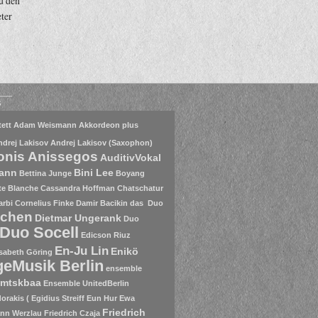
u den
ter
s
ett
Adam Weismann
Akkordeon plus
ndrej Lakisov
Andrej Lakisov (Saxophon)
onis Anissegos
AuditivVokal
mann
Bini Lee
Bettina Junge
Boyang
te Blanche
Cassandra Hoffman
Chatschatur
arbi
Cornelius Finke
Damir Bacikin
das Duo
nchen
Dietmar Ungerank
Duo
Duo Socell
Edicson Riuz
En-Ju Lin
Enikö
isabeth Göring
eMusik Berlin
ensemble
mtskbaa
Ensemble UnitedBerlin
rakis ( Egidius Streiff
Eun Hur
Ewa
Friedrich
nn Werzlau
Friedrich Czaja