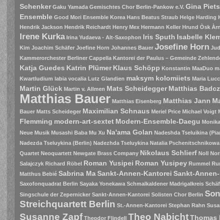
Schenker
Gina Piet
Gaku Yamada
Gemischtes Chor Berlin-Pankow e.V.
Ensemble
Good Mori Ensemble Korea
Hans Beatus Straub
Helge Harding
Hendrik Jackson
Hendrik Reichardt
Henry Mex
Hermann Keller
Hrund Òsk Àrn
Irene Kurka
Iris Sputh
Isabelle Kle
Irina Yudaeva - Alt-Saxophon
Josefine Horn
Kim
Joachim Schäfer
Joefine Horn
Johannes Bauer
Jud
Kammerorchester Berliner Cappella
Kantorei der Paulus – Gemeinde Zehlend
Katja Guedes
Katrin Plümer
Klaus Schöpp
Konstantin MaaDuo m
maksym kolomiiets
Kwartludium
labia vocalia
Lutz Glandien
Maria Luc
Martin Glück
Mats Scheidegger
Matthias Badc
Martin v. Allmen
Matthias Bauer
Matthias Jann
Ma
Matthias Eisenberg
Maximilian Schnaus
Bauer
Matts Scheideger
Meriel Price
Michael Voigt
Flemming
modern-art-sextet
Modern-Ensemble-Daegu
Monik
Na'ama Golan
Neue Musik
Musashi Baba
Mu Xu
Nadeshda Tseluikina (Pia
Nadezda Tseluykina (Berlin)
Nadezhda Tseluykina
Natalia Pschenitschnikowa
Nikolaus Schlierf
Quartet
Neoquartett
Newgate Brass Company
Noll
Nor
Roman Yusipei
Roman Yusipey
Salajczyk
Richard Röbel
Rummel
Ru
Sabrina Ma
Sankt-Annen-Kantorei
Sankt-Annen-
Matthus Bebié
Saxofonquadrat Berlin
Sayaka Yonekawa
Schmalkaldener Madrigalkreis
Schäf
Son
Singschule der Zepernicker Sankt-Annen-Kantorei
Solisten Chor Berlin
Streichquartett Berlin
St.-Annen-Kantorei
Stephan Rahn
Susa
Susanne Zapf
Theo Nabicht
Thomas 
Theodor Flindell