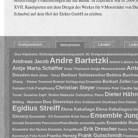
bereits einige Uraufführungen auf die Bühne. In Zepernick war er 2009 z
XVII. Randspielen mit dem Dirigat des Werkes für 9 Motorräder von Die
Schnebel auf dem Hof der Elekto GmbH zu erleben.
Komponisten
Länder
Link
Interpreten
- Duo Klarinette
3GDreigenerationenquartett
3G Dreigenerationenstreichquart
Andre Bartetzki
Andreas Jacob
Andrei Lakisov
A
Ant
Antje Marta Schäffer
Antje Thierbach
Antjje Messerschmidt
Dresden
Berliner Solistenchor
Bettina Buch
Berk Altan - Tenor
Burkart Zeller
Zhang - Kleine Trommel
Bremer Schlagzeug Ensemble
Car
Christian Steyer
Kanajan
Chih-FangHuang
Christine Paté
Claudia Sg
Dieter Häh
Tocar: Susanne Zapf: Violine Nadezda Tseluykina: Piano
Duo Diversitas
Brilling - Mahnken
Duo Goldrausch
DuoKaya
Duo Klariac
Egidius Streiff
Elena Kakaliago
Elena Kakaliagou
El
Ensemble Jung
Ginzery
Ensemble - KU
Ensemble Eclat Seoul
Ensemble Rum
mosaik
Ensemble PercussionPianoBerlin
ensemble quillo
Erik Drescher
Ensemble Vox Nostra
Ensmble JungeMusik
Ermis Theodo
Frank Gutschmidt
Franka Herwig
Korolczyk
Felix Kroll
Friedema