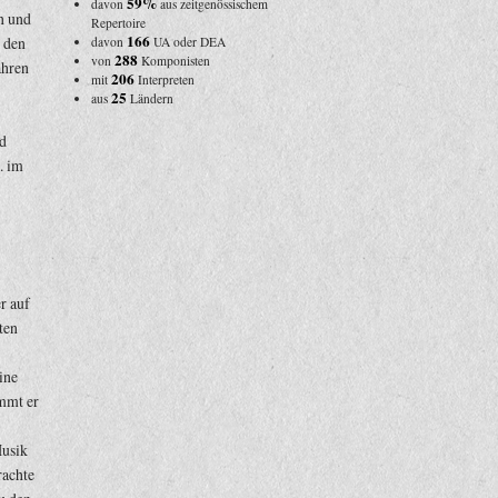
59%
davon
aus zeitgenössischem
n und
Repertoire
166
 den
davon
UA oder DEA
288
von
Komponisten
ahren
206
mit
Interpreten
25
aus
Ländern
nd
. im
r auf
ten
ine
mmt er
Musik
rachte