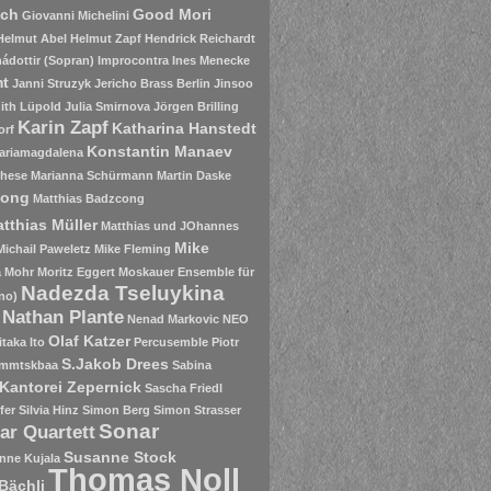
sch
Good Mori
Giovanni Michelini
Helmut Abel
Helmut Zapf
Hendrick Reichardt
ádottir (Sopran)
Improcontra
Ines Menecke
mt
Janni Struzyk
Jericho Brass Berlin
Jinsoo
ith Lüpold
Julia Smirnova
Jörgen Brilling
Karin Zapf
Katharina Hanstedt
orf
Konstantin Manaev
ariamagdalena
chese
Marianna Schürmann
Martin Daske
zong
Matthias Badzcong
tthias Müller
Matthias und JOhannes
Mike
Michail Paweletz
Mike Fleming
a Mohr
Moritz Eggert
Moskauer Ensemble für
Nadezda Tseluykina
no)
Nathan Plante
Nenad Markovic
NEO
Olaf Katzer
itaka Ito
Percusemble
Piotr
S.Jakob Drees
mmtskbaa
Sabina
Kantorei Zepernick
Sascha Friedl
fer
Silvia Hinz
Simon Berg
Simon Strasser
Sonar
ar Quartett
Susanne Stock
nne Kujala
Thomas Noll
Bächli