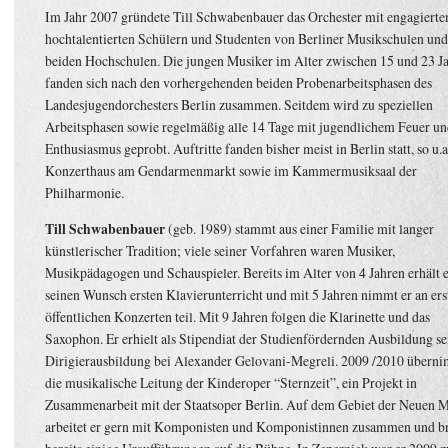
Im Jahr 2007 gründete Till Schwabenbauer das Orchester mit engagierte
hochtalentierten Schülern und Studenten von Berliner Musikschulen und
beiden Hochschulen. Die jungen Musiker im Alter zwischen 15 und 23 J
fanden sich nach den vorhergehenden beiden Probenarbeitsphasen des
Landesjugendorchesters Berlin zusammen. Seitdem wird zu speziellen
Arbeitsphasen sowie regelmäßig alle 14 Tage mit jugendlichem Feuer u
Enthusiasmus geprobt. Auftritte fanden bisher meist in Berlin statt, so u.a
Konzerthaus am Gendarmenmarkt sowie im Kammermusiksaal der
Philharmonie.
Till Schwabenbauer
(geb. 1989) stammt aus einer Familie mit langer
künstlerischer Tradition; viele seiner Vorfahren waren Musiker,
Musikpädagogen und Schauspieler. Bereits im Alter von 4 Jahren erhält e
seinen Wunsch ersten Klavierunterricht und mit 5 Jahren nimmt er an ers
öffentlichen Konzerten teil. Mit 9 Jahren folgen die Klarinette und das
Saxophon. Er erhielt als Stipendiat der Studienfördernden Ausbildung se
Dirigierausbildung bei Alexander Gelovani-Megreli. 2009 /2010 überni
die musikalische Leitung der Kinderoper “Sternzeit”, ein Projekt in
Zusammenarbeit mit der Staatsoper Berlin. Auf dem Gebiet der Neuen 
arbeitet er gern mit Komponisten und Komponistinnen zusammen und b