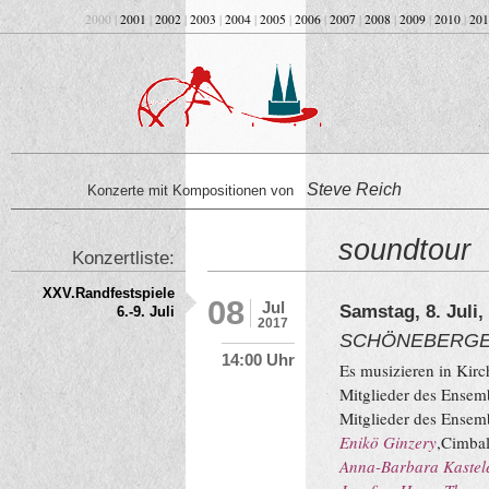
2000 |
2001
|
2002
|
2003
|
2004
|
2005
|
2006
|
2007
|
2008
|
2009
|
2010
|
201
Steve Reich
Konzerte mit Kompositionen von
soundtour
Konzertliste:
XXV.Randfestspiele
08
Jul
Samstag, 8. Juli,
6.-9. Juli
2017
SCHÖNEBERGE
14:00 Uhr
Es musizieren in Kir
Mitglieder des Ensem
Mitglieder des Ensem
Enikö Ginzery
,Cimba
Anna-Barbara Kastel