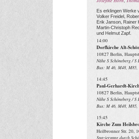
Josefine Horn
,
Thoma
Es erklingen Werke 
Volker Freidel, Robe
Erik Janson, Rainer 
Martin-Christoph Red
und Helmut Zapf.
14:00
Dorfkirche Alt-Schö
10827 Berlin, Haupts
Nähe S Schöneberg / S 
Bus: M 46, M48, M85, 
14:45
Paul-Gerhardt-Kirc
10827 Berlin, Haupts
Nähe S Schöneberg / S 
Bus: M 46, M48, M85, 
15:45
Kirche Zum Heilsbr
Heilbronner Str. 20, 
Spaziergang durch Schö