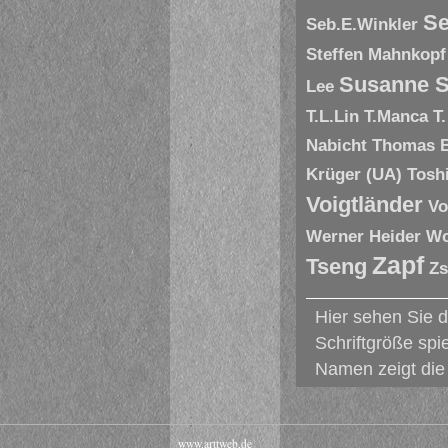
Se
Seb.E.Winkler
Steffen Mahnkopf
Susanne S
Lee
T.L.Lin
T.Manca
T
Nabicht
Thomas 
Krüger (UA)
Tosh
Voigtländer
Vo
Werner Heider
Wo
Zapf
Tseng
Zs
Hier sehen Sie 
Schriftgröße spi
Namen zeigt die 
www.arttweb.de