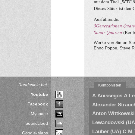
mit dem Titel „WTC 9.
Dieses Stück ist den
Ausführende:
3Generationen Quarte
Sonar Quartett
(Berli
Werke von Simon Ste
Enno Poppe, Steve Re
Randspiele bei:
Komponisten
Youtube
A.Anissegos
A.L
Facebook
Alexander Strauc
Anton Wittkowski
Myspace
Lewandowski (UA
Soundcloud
Lauber (UA)
C-M.
Google-Maps