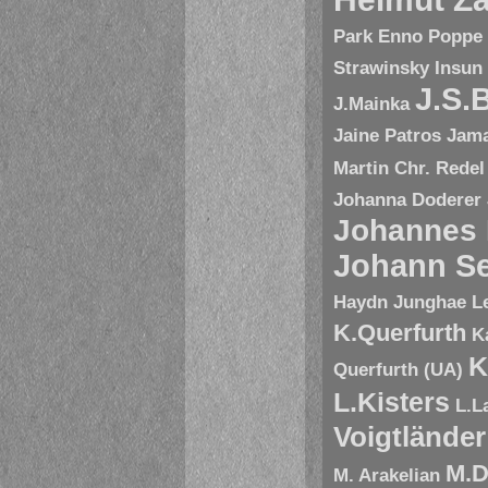
Park Enno Poppe
Strawinsky
Insun
J.S.
J.Mainka
Jaine Patros
Jam
Martin Chr. Redel
Johanna Doderer
Johannes
Johann Se
Haydn
Junghae L
K.Querfurth
K
K
Querfurth (UA)
L.Kisters
L.L
Voigtländer
M.D
M. Arakelian