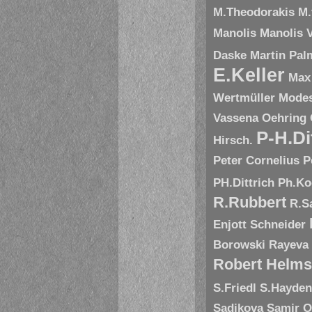
M.Theodorakis
M.
Manolis
Manolis V
Daske
Martin Pal
E.Keller
Max
Wertmüller
Modes
Vassena
Oehring
P-H.Di
Hirsch.
Peter Cornelius
P
PH.Dittrich
Ph.Ko
R.Rubbert
R.S
Enjott Schneider
Borowski
Rayeva
Robert Helms
S.Friedl
S.Hayde
Sadikova
Samir O