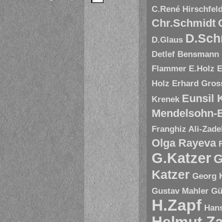
C.René Hirschfel
Chr.Schmidt
D.Sch
D.Glaus
Detlef Bensmann
Flammer
E.Holz
E
Holz
Erhard Gros
Eunsil
Krenek
Mendelsohn-B
Franghiz Ali-Zade
Olga Rayeva
G.Katzer
G
Katzer
Georg 
Gustav Mahler
Gü
H.Zapf
Hans
Helmut Za