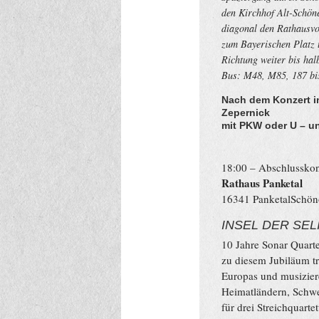
den Kirchhof Alt-Schön
diagonal den Rathausvor
zum Bayerischen Platz 
Richtung weiter bis hal
Bus: M48, M85, 187 bis
Nach dem Konzert in
Zepernick
mit PKW oder U – u
18:00 – Abschlusskon
Rathaus Panketal
16341 PanketalSchöno
INSEL DER SEL
10 Jahre Sonar Quarte
zu diesem Jubiläum tr
Europas und musizier
Heimatländern, Schwe
für drei Streichquart