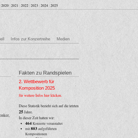
|
2020
|
2021
|
2022
|
2023
|
2024
|
2025
ell
Infos zur Konzertreihe
Medien
Fakten zu Randspielen
2. Wettbewerb für
Komposition 2025
für weitere Infos hier klicken.
Diese Statistik bezieht sich auf die letzten
25
Jahre.
enker,
In dieser Zeit hatten wir:
464
Konzerte veranstaltet
803
mit
aufgeführten
Kompositionen