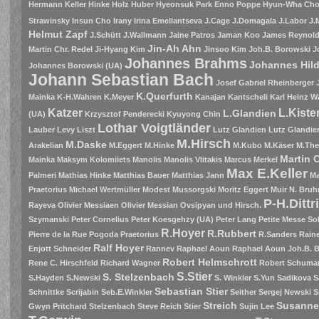
Hermann Keller
Hinke
Holz
Huber
Hyeonsuk Park Enno Poppe
Hyun-Wha Ch
Strawinsky
Insun Cho
Irany
Irina Emeliantseva
J.Cage
J.Domagala
J.Labor
J.
Helmut Zapf
J.Schütt
J.Wallmann
Jaine Patros
Jaman Koo
James Reynolds
Jin-Ah Ahn
Martin Chr. Redel
Ji-Hyang Kim
Jinsoo Kim
Joh.B. Borowski
J
Johannes Brahms
Johannes Hil
Johannes Borowski (UA)
Johann Sebastian Bach
Josef Gabriel Rheinberger
K.Querfurth
Mainka
K-H.Wahren
K.Meyer
Kanajan
Kantscheli
Karl Heinz W
Katzer
L.Kiste
L.Glandien
(UA)
Krzysztof Penderecki
Kyuyong Chin
Lothar Voigtländer
Lauber
Levy
Liszt
Lutz Glandien
Lutz Glandien
M.Hirsch
M.Daske
Arakelian
M.Eggert
M.Hinke
M.Kubo
M.Käser
M.The
Martin 
Mainka
Maksym Kolomiiets
Manolis
Manolis Vlitakis
Marcus Merkel
Max E.Keller
Palmeri
Mathias Hinke
Matthias Bauer
Matthias Jann
Ma
Praetorius
Michael Wertmüller
Modest Mussorgski
Moritz Eggert
Muir
N. Bruh
P-H.Dittr
Rayeva
Olivier Messiaen
Olivier Messian
Ovsipyan und Hirsch.
Szymanski
Peter Cornelius
Peter Koesgehzy (UA)
Peter Lang
Petite Messe So
R.Hoyer
R.Rubbert
Pierre de la Rue
Pogoda
Praetorius
R.Sanders
Raine
Ralf Hoyer
Enjott Schneider
Rannev
Raphael Aoun
Raphael Aoun Joh.B. 
Robert Helmschrott
Rene C. Hirschfeld
Richard Wagner
Robert Schuma
S.Stier
S. Stelzenbach
S.Hayden
S.Newski
S. Winkler
S.Yun
Sadikova
S
Sebastian Stier
Schnittke
Scrijabin
Seb.E.Winkler
Seither
Sergej Newski
S
Streich
Susanne
Gwyn Pritchard
Stelzenbach
Steve Reich
Stier
Sujin Lee