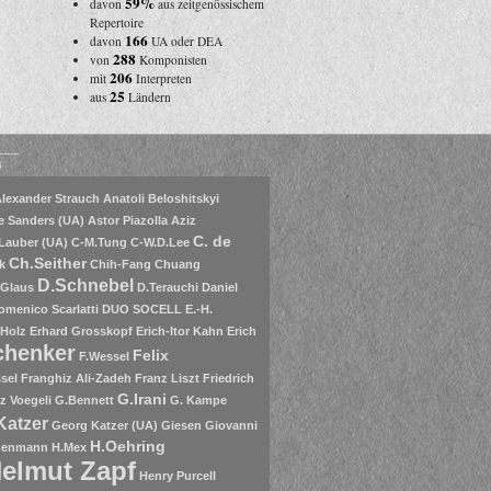
59%
davon
aus zeitgenössischem
Repertoire
166
davon
UA oder DEA
288
von
Komponisten
206
mit
Interpreten
25
aus
Ländern
s
lexander Strauch
Anatoli Beloshitskyi
e Sanders (UA)
Astor Piazolla
Aziz
C. de
Lauber (UA)
C-M.Tung
C-W.D.Lee
Ch.Seither
k
Chih-Fang Chuang
D.Schnebel
.Glaus
D.Terauchi
Daniel
omenico Scarlatti
DUO SOCELL
E.-H.
 Holz
Erhard Grosskopf
Erich-Itor Kahn
Erich
chenker
Felix
F.Wessel
sel
Franghiz Ali-Zadeh
Franz Liszt
Friedrich
G.Irani
tz Voegeli
G.Bennett
G. Kampe
Katzer
Georg Katzer (UA)
Giesen
Giovanni
H.Oehring
henmann
H.Mex
elmut Zapf
Henry Purcell