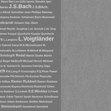
o
Hyun Bae Lee (UA)
Iannis Xenakis
Igor
J.S.Bach
J.S.BAch.
Mainka
 Alfred Schnittke
Jean-Phillipe Rameau
ohanna Doderer
Johannes Boris Borowski
debrandt
Johann Seb. Bach
Josef Haydn
Junghae Lee
Juseub Lim
Jörg
ahren
Kaspar Querfurth
Kaspar Querfurth
L.Voigtländer
rs
L.Langlotz
 Gabriel Iranyi
M.A.Wesselmann
M.
odorakis
M.v.Allmen
M.Wehrli
M.Wiegand
Christoph Redel
Martin Daske
Martin
x Reger
Meßtorff
Michael Hirsch
Michael
ns
N. Schlierf
N. Vassena
Oehring
Olga
ich
P.H.Lang
P. Koeszeghy
P.Q.Phan
Pawel
lennelle
PH.Dittrich
Ph.Kocher
Piazzolla
Rainer Rubbert
r Killius
Rainer Rubbert
Borowski
Rayeva
Reinhold
Reinhold Gliere
S.E.Winkler
nn
Rubbert
S.Corbett
S.Friedl
amir Odeh Tamini
Sarah Nemtsov
Schellhase
imon Steen-Andersen
Steffen Mahnkopf
 Stelzenbach
Sweelinck
Sweelink