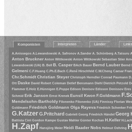
Interpreten
Länder
Link
Komponisten
A.Anissegos
A.Lewandowski
A. Safronov
A.Sander
A. Schönberg
A.Tatsuru
A
Anton Bruckner
Anton Wittkowski
Anton Wittkowski Sebastian Stier
Arn
B. Casper
Bernd Lauber
Lewandowski (UA)
B. Bell
BAch
Bauer
Bernd 
Gelmeni
C.F.Huang
C.Ph.E.Bach
C.René Hirschfeld
C.W.Cheng
Caesar Fran
Chr.Schmidt
Christian Steyer
Christoph Herndler
Conrad Paumann
D
Daske
Ott
David Robert Coleman
Detlef Bensmann
Diehl
Dietrich Petzold
D
Flammer
E.Holz
E.Hünnigen
E.Poppe
Edison Denisov
Edisson Denissov
Eres
F.S
Erik Janson
Eunsil Kwon
F.Goldmann
Schmid
Ernst Krenek
Mendelsohn-Bartholdy
Filonenko
Filonenko (UA)
Finnissy
Florian Wes
Friedrich Goldmann Olga Rayeva
Goldmann
Friedrich Schenker
Fri
G.Katzer
G.Pritchard
Georg 
Gabrieli
Georg Friedrich Händel
H.Keller
Battista Cirri
Gordon Kampe
Gustav Mahler
Günter Kochan
H.Lac
H.Zapf
H
Heidi Baader Nobs
Hansjörg Meier
Helmut Oehring