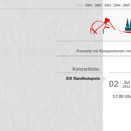
2000 |
2001
|
2002
|
2003
|
2004
|
2005
Konzerte mit Kompositionen v
Konzertliste:
XIX Randfestspiele
02
Jul
2011
17:00 Uh