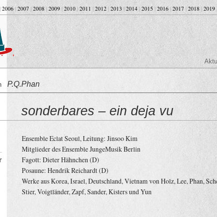
|
2006
|
2007
|
2008
|
2009
|
2010
|
2011
|
2012
|
2013
|
2014
|
2015
|
2016
|
2017
|
2018
|
2019
Aktu
P.Q.Phan
on
sonderbares – ein deja vu
Ensemble Eclat Seoul, Leitung: Jinsoo Kim
Mitglieder des Ensemble JungeMusik Berlin
Fagott: Dieter Hähnchen (D)
r
Posaune: Hendrik Reichardt (D)
Werke aus Korea, Israel, Deutschland, Vietnam von Holz, Lee, Phan, Sch
Stier, Voigtländer, Zapf, Sander, Kisters und Yun