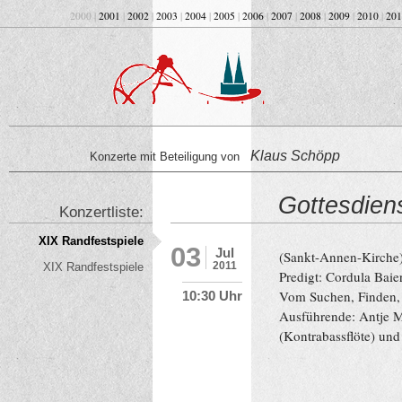
2000 |
2001
|
2002
|
2003
|
2004
|
2005
|
2006
|
2007
|
2008
|
2009
|
2010
|
201
Klaus Schöpp
Konzerte mit Beteiligung von
Gottesdien
Konzertliste:
XIX Randfestspiele
03
Jul
(Sankt-Annen-Kirche
2011
XIX Randfestspiele
Predigt: Cordula Baie
Vom Suchen, Finden,
10:30 Uhr
Ausführende: Antje M
(Kontrabassflöte) und