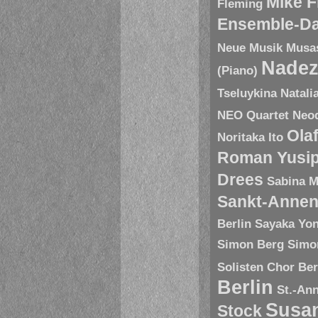
Mike 
Fleming
Ensemble-D
Neue Musik
Musa
Nadez
(Piano)
Tseluykina
Natali
NEO Quartet
Neoq
Ola
Noritaka Ito
Roman Yusip
Drees
Sabina M
Sankt-Annen
Berlin
Sayaka Yo
Simon Berg
Simo
Solisten Chor Ber
Berlin
St.-An
Susa
Stock