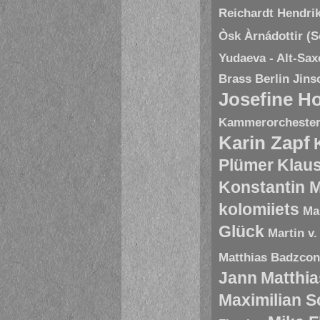
Reichardt
Hendri
Òsk Àrnádottir (
Yudaeva - Alt-Sa
Brass Berlin
Jins
Josefine H
Kammerorchester 
Karin Zapf
Plümer
Klau
Konstantin 
kolomiiets
Ma
Glück
Martin v.
Matthias Badzco
Jann
Matthia
Maximilian 