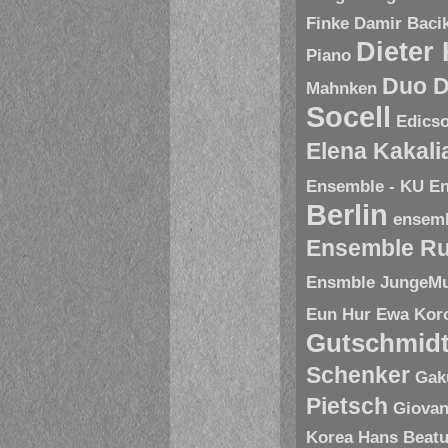
Finke
Damir Baci
Dieter
Piano
Duo D
Mahnken
Socell
Edics
Elena Kakal
Ensemble - KU
En
Berlin
ensem
Ensemble R
Ensmble JungeMu
Eun Hur
Ewa Kor
Gutschmid
Schenker
Gak
Pietsch
Giovan
Korea
Hans Beatu