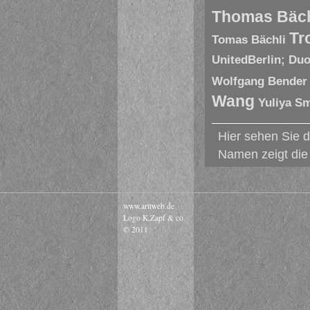
Thomas Bäch
Tr
Tomas Bächli
UnitedBerlin; Du
Wolfgang Bender
Wang
Yuliya S
Hier sehen Sie d
Namen zeigt die 
www.arttweb.de
Logo K.Zapf & co.
© 2011