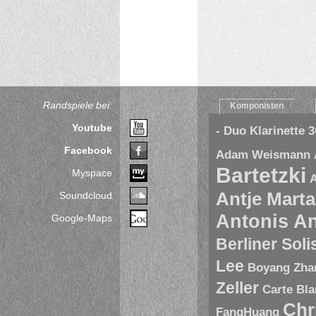
Randspiele bei:
Komponisten
Youtube
- Duo Klarinette
3
Facebook
Adam Weismann
Bartetzki
Myspace
A
Antje Marta
Soundcloud
Antonis A
Google-Maps
Berliner Sol
Lee
Boyang Zha
Zeller
Carte Bl
Chr
FangHuang