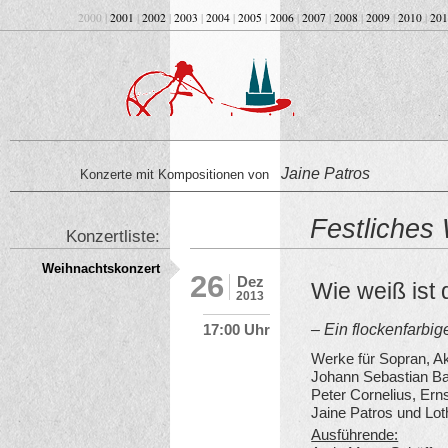
2000 |
2001
|
2002
|
2003
|
2004
|
2005
|
2006
|
2007
|
2008
|
2009
|
2010
|
201
Jaine Patros
Konzerte mit Kompositionen von
Festliches
Konzertliste:
Weihnachtskonzert
26
Dez
Wie weiß ist
2013
– Ein flockenfarbi
17:00 Uhr
Werke für Sopran, A
Johann Sebastian Ba
Peter Cornelius, Ern
Jaine Patros und Lot
Ausführende: