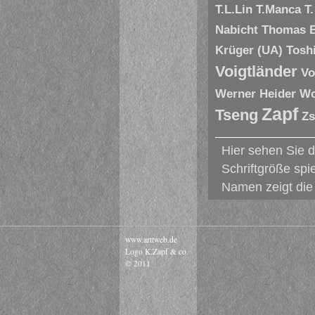
T.L.Lin
T.Manca
T
Nabicht
Thomas 
Krüger (UA)
Tosh
Voigtländer
Vo
Werner Heider
Wo
Zapf
Tseng
Zs
Hier sehen Sie 
Schriftgröße spi
Namen zeigt die 
www.arttweb.de
Logo K.Zapf & co.
© 2011