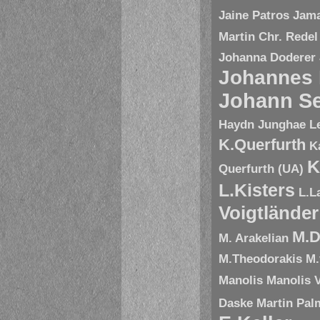
Jaine Patros
Jam
Martin Chr. Redel
Johanna Doderer
Johannes
Johann Se
Haydn
Junghae L
K.Querfurth
K
K
Querfurth (UA)
L.Kisters
L.L
Voigtländer
M.D
M. Arakelian
M.Theodorakis
M.
Manolis
Manolis V
Daske
Martin Pal