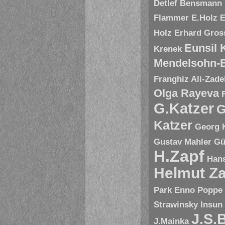
Detlef Bensmann
Flammer
E.Holz
E
Holz
Erhard Gros
Eunsil
Krenek
Mendelsohn-B
Franghiz Ali-Zade
Olga Rayeva
G.Katzer
G
Katzer
Georg 
Gustav Mahler
Gü
H.Zapf
Hans
Helmut Za
Park Enno Poppe
Strawinsky
Insun
J.S.
J.Mainka