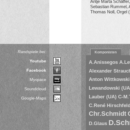
Antje Marta Schäffer,
Sebastian Rummel, A
Thomas Noll, Orgel (
Randspiele bei:
Komponisten
Youtube
A.Anissegos
A.L
Facebook
Alexander Strauc
Anton Wittkowski
Myspace
Lewandowski (UA
Soundcloud
Lauber (UA)
C-M.
Google-Maps
C.René Hirschfel
Chr.Schmidt
D.Sch
D.Glaus