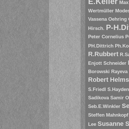
E.Keller
Max
Wertmüller
Modes
Vassena
Oehring
P-H.Di
Hirsch.
Peter Cornelius
P
PH.Dittrich
Ph.Ko
R.Rubbert
R.S
Enjott Schneider
Borowski
Rayeva
Robert Helms
S.Friedl
S.Hayde
Sadikova
Samir O
Se
Seb.E.Winkler
Steffen Mahnkopf
Susanne S
Lee