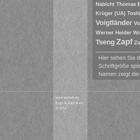
Nabicht
Thomas 
Krüger (UA)
Tosh
Voigtländer
Vo
Werner Heider
Wo
Zapf
Tseng
Zs
Hier sehen Sie 
Schriftgröße spi
Namen zeigt die 
www.arttweb.de
Logo K.Zapf & co.
© 2011