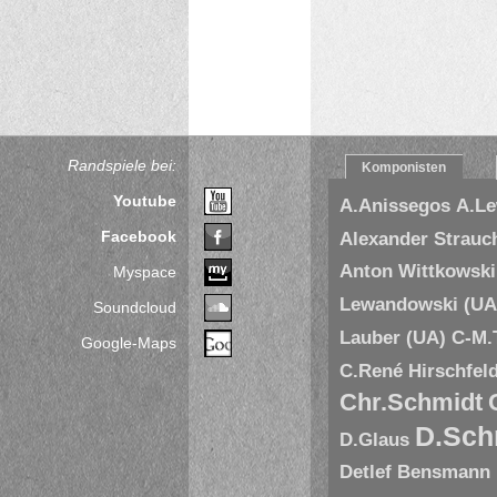
Randspiele bei:
Komponisten
Youtube
A.Anissegos
A.L
Facebook
Alexander Strauc
Anton Wittkowski
Myspace
Lewandowski (UA
Soundcloud
Lauber (UA)
C-M.
Google-Maps
C.René Hirschfel
Chr.Schmidt
D.Sch
D.Glaus
Detlef Bensmann