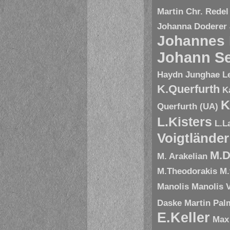
Martin Chr. Redel
Johanna Doderer
Johannes
Johann Se
Haydn
Junghae L
K.Querfurth
K
K
Querfurth (UA)
L.Kisters
L.L
Voigtländer
M.D
M. Arakelian
M.Theodorakis
M.
Manolis
Manolis V
Daske
Martin Pal
E.Keller
Max