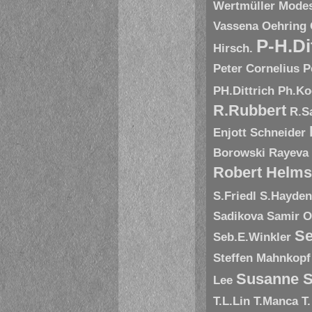
Wertmüller
Modes
Vassena
Oehring
P-H.Di
Hirsch.
Peter Cornelius
P
PH.Dittrich
Ph.Ko
R.Rubbert
R.S
Enjott Schneider
Borowski
Rayeva
Robert Helms
S.Friedl
S.Hayde
Sadikova
Samir O
Se
Seb.E.Winkler
Steffen Mahnkopf
Susanne S
Lee
T.L.Lin
T.Manca
T