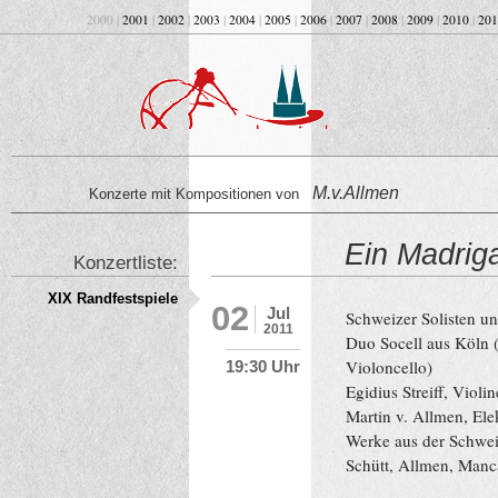
2000 |
2001
|
2002
|
2003
|
2004
|
2005
|
2006
|
2007
|
2008
|
2009
|
2010
|
201
M.v.Allmen
Konzerte mit Kompositionen von
Ein Madriga
Konzertliste:
XIX Randfestspiele
02
Jul
Schweizer Solisten u
2011
Duo Socell aus Köln (
Violoncello)
19:30 Uhr
Egidius Streiff, Violi
Martin v. Allmen, Ele
Werke aus der Schwei
Schütt, Allmen, Man