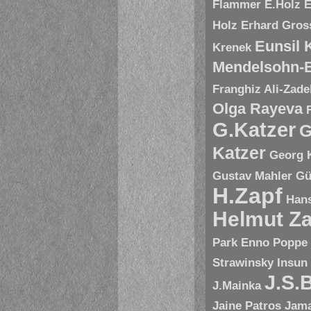
Flammer
E.Holz
E
Holz
Erhard Gros
Eunsil
Krenek
Mendelsohn-B
Franghiz Ali-Zade
Olga Rayeva
G.Katzer
G
Katzer
Georg 
Gustav Mahler
Gü
H.Zapf
Hans
Helmut Za
Park Enno Poppe
Strawinsky
Insun
J.S.
J.Mainka
Jaine Patros
Jam