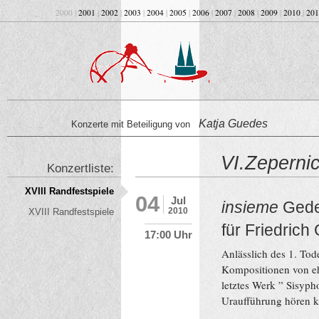
2000 |
2001
|
2002
|
2003
|
2004
|
2005
|
2006
|
2007
|
2008
|
2009
|
2010
|
201
Katja Guedes
Konzerte mit Beteiligung von
VI.Zeperni
Konzertliste:
XVIII Randfestspiele
04
Jul
insieme
Gede
2010
XVIII Randfestspiele
für Friedric
17:00 Uhr
Anlässlich des 1. To
Kompositionen von eh
letztes Werk ” Sisyph
Uraufführung hören k