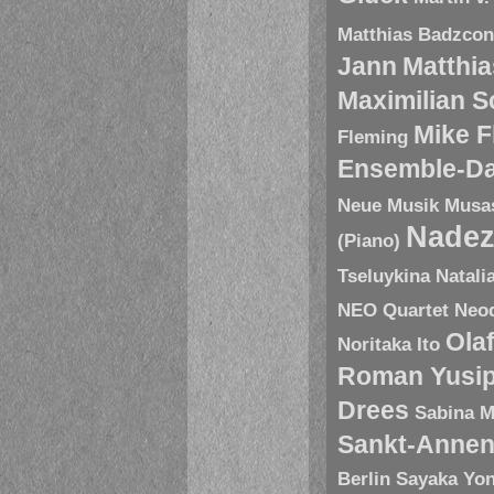
Matthias Badzco
Jann
Matthia
Maximilian 
Mike 
Fleming
Ensemble-D
Neue Musik
Musa
Nadez
(Piano)
Tseluykina
Natali
NEO Quartet
Neoq
Ola
Noritaka Ito
Roman Yusip
Drees
Sabina M
Sankt-Annen
Berlin
Sayaka Yo