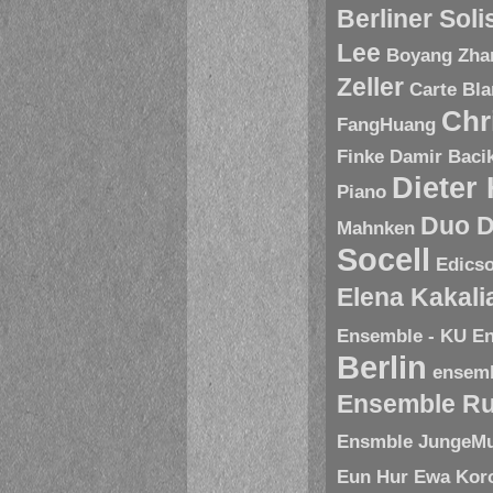
Berliner Sol
Lee
Boyang Zha
Zeller
Carte Bl
Chr
FangHuang
Finke
Damir Baci
Dieter
Piano
Duo D
Mahnken
Socell
Edics
Elena Kakal
Ensemble - KU
En
Berlin
ensem
Ensemble R
Ensmble JungeMu
Eun Hur
Ewa Kor