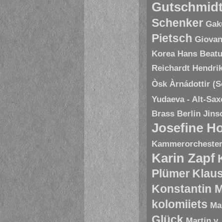
Gutschmid
Schenker
Gak
Pietsch
Giovan
Korea
Hans Beatu
Reichardt
Hendri
Òsk Àrnádottir (
Yudaeva - Alt-Sa
Brass Berlin
Jins
Josefine H
Kammerorchester 
Karin Zapf
Plümer
Klau
Konstantin 
kolomiiets
Ma
Glück
Martin v.