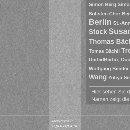
Simon Berg
Simo
Solisten Chor Ber
Berlin
St.-An
Susa
Stock
Thomas Bäch
Tr
Tomas Bächli
UnitedBerlin; Du
Wolfgang Bender
Wang
Yuliya S
Hier sehen Sie d
Namen zeigt die 
www.arttweb.de
Logo K.Zapf & co.