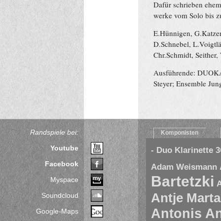
Dafür schrieben ehem
werke vom Solo bis z
E.Hünnigen, G.Katzer
D.Schnebel, L.Voigtlä
Chr.Schmidt, Seithe
Ausführende: DUOKAY
Steyer; Ensemble Jun
Randspiele bei:
Komponisten
Youtube
- Duo Klarinette
3
Facebook
Adam Weismann
Bartetzki
Myspace
A
Antje Marta
Soundcloud
Antonis A
Google-Maps